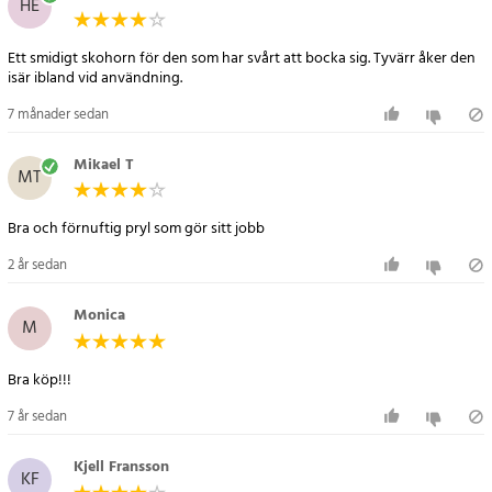
HE
Artikelnummer
:
61741
Ett smidigt skohorn för den som har svårt att bocka sig. Tyvärr åker den
isär ibland vid användning.
7 månader sedan
Mikael T
MT
Bra och förnuftig pryl som gör sitt jobb
2 år sedan
Monica
M
Bra köp!!!
7 år sedan
Kjell Fransson
KF