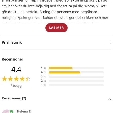
är en ovärderlig hjälp i vardagen. Med ett extra långt skaft på 58
cm, behöver du inte böja dig ned för att ta på dig skorna, vilket
gör det till en perfekt lösning för personer med begränsad
rörlighet. Fjädringen vid skohornets skaft gör det enklare och mer
bekvämt att använda, eftersom den anpassar sig efter dina
LÄS MER
rörelser. Den vikbara designen gör skohornet lätt att förvara eller
ta med på resan.
Prishistorik
Designad för din komfort och bekvämlighet
Skohornets design fokuserar på användarvänlighet och effektivitet.
Recensioner
Den inbyggda fjädringen tillför en extra dimension av flexibilitet,
4.4
5
☆
vilket minimerar ansträngningen när du tar på dig dina skor och
4
☆
ger en skonsam upplevelt för foten.
3
☆
2
☆
1
☆
7 betyg
Specifikation
- Material: Rostfritt stål
Recensioner (7)
- Längd: 58 cm
- Funktioner: Vikbar, med fjädring
Helena E