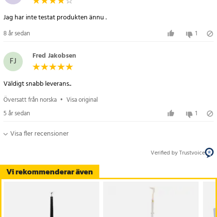
Jag har inte testat produkten ännu .
8 år sedan
1
Fred Jakobsen
FJ
Väldigt snabb leverans..
Översatt från norska
•
Visa original
5 år sedan
1
Visa fler recensioner
Verified by Trustvoice
Vi rekommenderar även