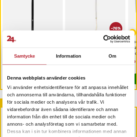
-
76
%
Skohorn i svart bokträ,
Ryggkliare och skohorn
Sko
80 cm
2-i-1
sta
mo
Samtycke
Information
Om
Pris
159 kr
:
159 kr
Nuvarande pris
19 kr
:
19 kr
Tidigare
Nu
99 
79 kr
pris
:
79 kr
99 
I lager, levereras inom 1-2 vardagar
I lager, levereras inom 1-2 vardagar
Denna webbplats använder cookies
Köp
Köp
Vi använder enhetsidentifierare för att anpassa innehållet
och annonserna till användarna, tillhandahålla funktioner
Andra köpte också
för sociala medier och analysera vår trafik. Vi
vidarebefordrar även sådana identifierare och annan
information från din enhet till de sociala medier och
annons- och analysföretag som vi samarbetar med.
Dessa kan i sin tur kombinera informationen med annan