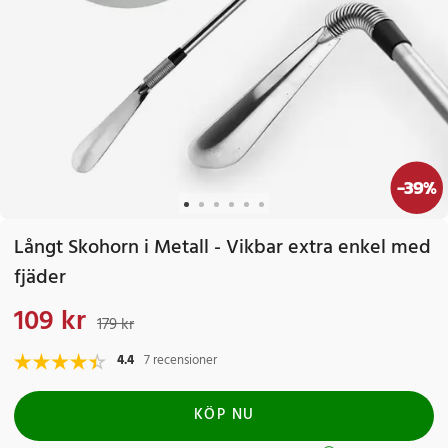
-
39
%
Långt Skohorn i Metall - Vikbar extra enkel med
fjäder
109 kr
Nuvarande pris
:
109 kr
Tidigare pris
:
179 kr
179 kr
4.4
7 recensioner
KÖP NU