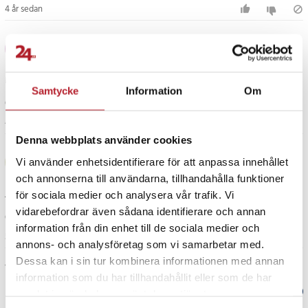
4 år sedan
Cecilie
C
Mycket nöjd med tavlan
Samtycke
Information
Om
Översatt från norska
•
Visa original
4 år sedan
Denna webbplats använder cookies
Søren Laursen
SL
Vi använder enhetsidentifierare för att anpassa innehållet
och annonserna till användarna, tillhandahålla funktioner
Jättebra bord. Fin kvalitet. Levereras som utlovat.
för sociala medier och analysera vår trafik. Vi
vidarebefordrar även sådana identifierare och annan
Översatt från danska
•
Visa original
information från din enhet till de sociala medier och
5 år sedan
annons- och analysföretag som vi samarbetar med.
Dessa kan i sin tur kombinera informationen med annan
Visa fler recensioner
information som du har tillhandahållit eller som de har
Verified by Trustvoice
samlat in när du har använt deras tjänster.