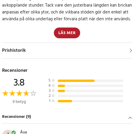
avkopplande stunder. Tack vare den justerbara längden kan brickan
anpassas efter olika ytor, och de vikbara stöden gör den enkel att
använda på olika underlag eller förvara platt när den inte används.
Kombination av funktionalitet och design
LÄS MER
Med sin naturliga bambukonstruktion är brickan inte bara hållbar
Prishistorik
utan också en vacker inredningsdetalj. Den praktiska utformningen
gör den perfekt för både vardagsbruk och speciella tillfällen.
Recensioner
Specifikation
3.8
- Material: Bambu
5
☆
4
☆
- Justerbar längd: 74–110 cm
3
☆
- Bredd: 25 cm
2
☆
1
☆
9 betyg
- Höjd (stöd): 29 cm
- Funktion: Vikbara stöd och justerbar storlek
Recensioner (9)
Artikelnummer
:
82410
Åsa