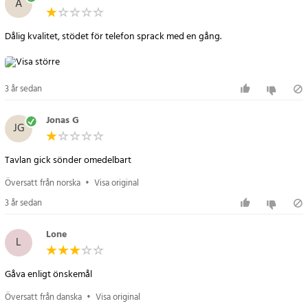
Å
Dålig kvalitet, stödet för telefon sprack med en gång.
3 år sedan
Jonas G
JG
Tavlan gick sönder omedelbart
Översatt från norska
•
Visa original
3 år sedan
Lone
L
Gåva enligt önskemål
Översatt från danska
•
Visa original