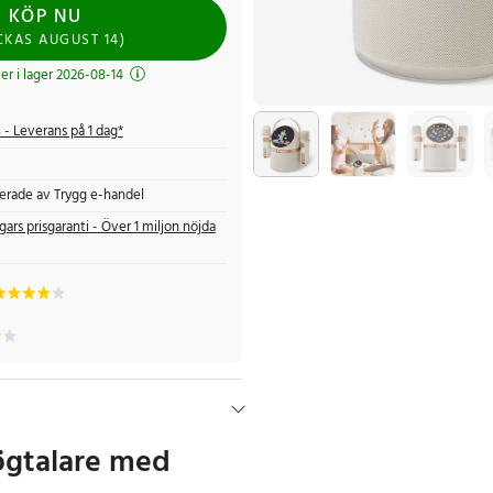
KÖP NU
CKAS
AUGUST 14
)
r i lager 2026-08-14
s
- Leverans på 1 dag*
fierade av Trygg e-handel
gars prisgaranti - Över 1 miljon nöjda
högtalare med