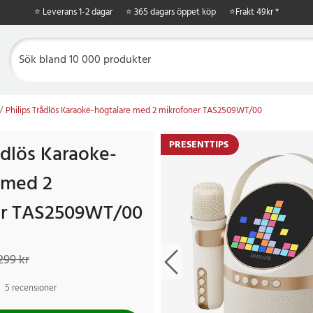
⭐ Leverans 1-2 dagar
⭐ 365 dagars öppet köp
⭐
Frakt 49kr *
Philips Trådlös Karaoke-högtalare med 2 mikrofoner TAS2509WT/00
PRESENTTIPS
ådlös Karaoke-
 med 2
er TAS2509WT/00
 kr
Tidigare pris
:
1 299 kr
299 kr
5 recensioner