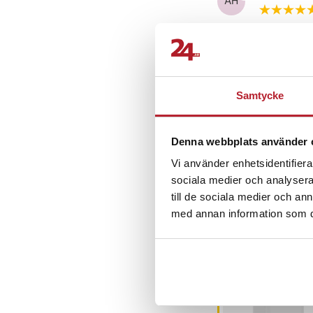
AH
- Färg: Vit/creme
- Mått: 20,4 × 12 × 20
- Vikt: Ej angivet
- Mikrofoner: 2 st me
Nataliia H
- Trådlös anslutning: 
NH
- FM-radio: Nej
Samtycke
- Tillbehör: Bärrem, 
manual, garantifolder
Diana D
•
9
- Garanti: 12 månader
DD
Denna webbplats använder 
Artikelnummer
:
12319
Vi använder enhetsidentifierar
sociala medier och analysera 
till de sociala medier och a
med annan information som du 
Andra köpte o