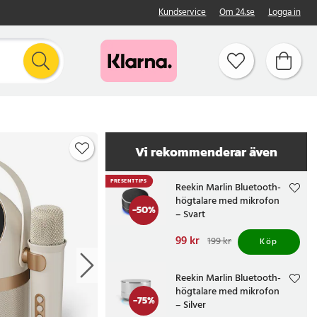
Kundservice
Om 24.se
Logga in
Vi rekommenderar även
PRESENTTIPS
Reekin Marlin Bluetooth-
högtalare med mikrofon
-
50
%
– Svart
Nuvarande pris
99 kr
:
199 kr
Köp
99 kr
Tidigare pris
:
199 kr
Reekin Marlin Bluetooth-
högtalare med mikrofon
-
75
%
– Silver