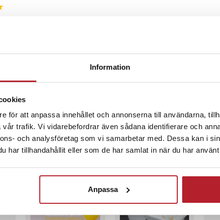
,9 cm
dföljer
•
8 månader sedan
Ja
Information
2 mikrofoner, snabbstartsguide,
, garantikort
 månader sedan
cookies
5
e för att anpassa innehållet och annonserna till användarna, tillh
vår trafik. Vi vidarebefordrar även sådana identifierare och anna
nnons- och analysföretag som vi samarbetar med. Dessa kan i sin
har tillhandahållit eller som de har samlat in när du har använt 
ckså
Anpassa