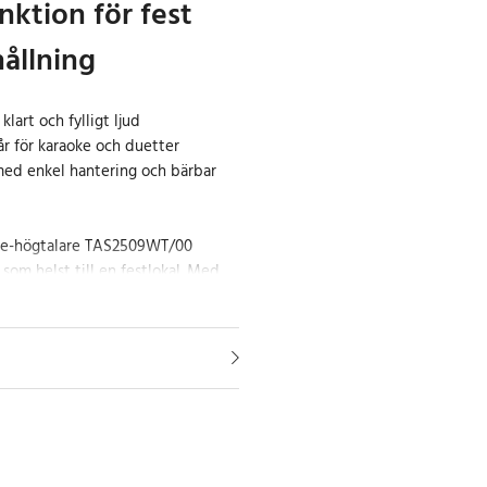
nktion för fest
ållning
lart och fylligt ljud
år för karaoke och duetter
med enkel hantering och bärbar
oke-högtalare TAS2509WT/00
 som helst till en festlokal. Med
ererar den tydligt och kraftfullt
 små och medelstora utrymmen.
följande mikrofonerna kan flera
ammans, vilket gör den perfekt för
sedagsfester och spontana
ner.
r både robust och användarvänlig,