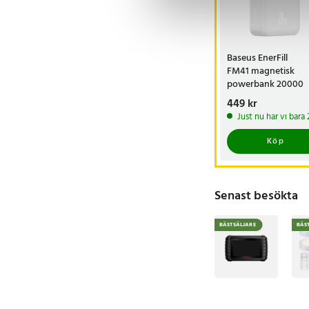
Baseus EnerFill
FM41 magnetisk
powerbank 20000
mAh 20 W - Vit
Pris
449 kr
:
449 kr
Just nu har vi bara
Köp
Senast besökta
BÄSTSÄLJARE
BÄS