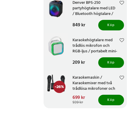
Denver BPS-250
partyhögtalare med LED
/ Bluetooth högtalare /
portabel stereohögtalare
Pris
849 kr
:
849 kr
Köp
Karaokehögtalare med
trådlös mikrofon och
RGB-ljus / portabelt mini-
karaokeset med Bluetooth
Pris
209 kr
:
209 kr
Köp
Karaokemaskin /
Karaokemixer med två
-
26
%
trådlösa mikrofoner och
smart TV-kompatibilitet
Nuvarande pris
699 kr
:
Köp
699 kr
Tidigare pris
:
939 kr
939 kr