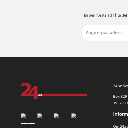
Bli den första att få ta 
24 se Sv
Box 829
391 28 K
Inform
Om 24.s