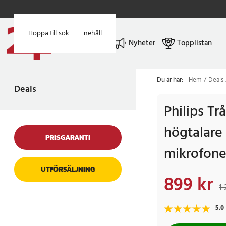
Hoppa till huvudinnehåll
Hoppa till sök
Meny
Nyheter
Topplistan
Du är här:
Hem
Deals
Deals
Philips Tr
högtalare
PRISGARANTI
mikrofon
UTFÖRSÄLJNING
899 kr
Nuvarande pris
:
899
1 
5.0