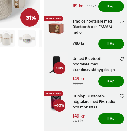
Nuvarande pris
49 kr
:
199 kr
Köp
49 kr
Tidigare pris
:
199 kr
-
31
%
PRESENTTIPS
Trådlös högtalare med
Bluetooth och FM/AM-
radio
Pris
799 kr
:
799 kr
Köp
United Bluetooth-
högtalare med
-
50
%
skandinaviskt tygdesign -
Svart
Nuvarande pris
149 kr
:
Köp
149 kr
Tidigare pris
:
299 kr
299 kr
PRESENTTIPS
Dunlop Bluetooth-
högtalare med FM-radio
-
40
%
och mobilställ
Nuvarande pris
149 kr
:
Köp
149 kr
Tidigare pris
:
249 kr
249 kr