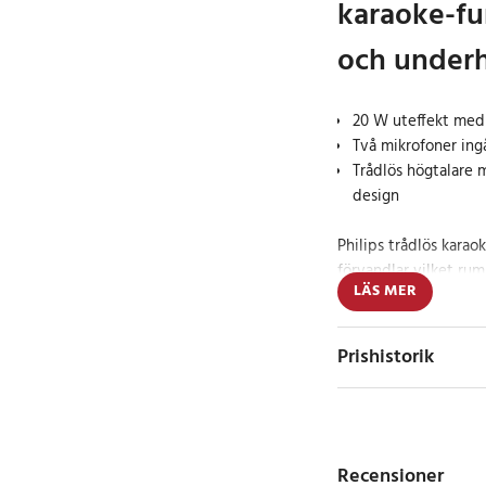
karaoke-fu
och underh
20 W uteffekt med k
Två mikrofoner ing
Trådlös högtalare 
design
Philips trådlös kara
förvandlar vilket rum
LÄS MER
en effekt på 20 W lev
ljud som fyller både
Tack vare de två med
Prishistorik
personer sjunga tills
familjekvällar, födel
sångstunder med vän
Högtalarens design ä
Recensioner