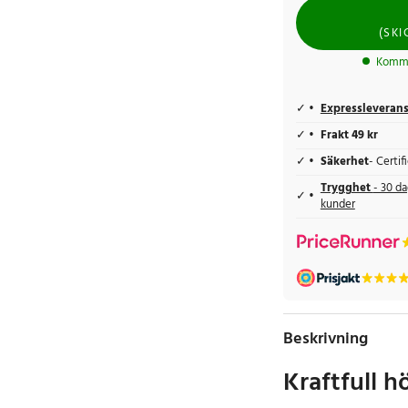
(
SKI
Komme
Expressleveran
Frakt 49 kr
Säkerhet
- Certi
Trygghet
- 30 da
kunder
Beskrivning
Kraftfull 