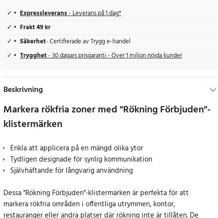
Expressleverans
- Leverans på 1 dag*
Frakt 49 kr
Säkerhet
- Certifierade av Trygg e-handel
Trygghet
- 30 dagars prisgaranti - Över 1 miljon nöjda kunder
Beskrivning
Markera rökfria zoner med "Rökning Förbjuden"-
klistermärken
Enkla att applicera på en mängd olika ytor
Tydligen designade för synlig kommunikation
Självhäftande för långvarig användning
Dessa "Rökning Förbjuden"-klistermärken är perfekta för att
markera rökfria områden i offentliga utrymmen, kontor,
restauranger eller andra platser där rökning inte är tillåten. De