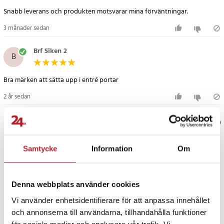
Snabb leverans och produkten motsvarar mina förväntningar.
3 månader sedan
Brf Siken 2
B
Bra märken att sätta upp i entré portar
2 år sedan
Verified by Trustvoice
PRISGARANTI
Samtycke
Information
Om
UTFÖRSÄLJNING
Denna webbplats använder cookies
Vi använder enhetsidentifierare för att anpassa innehållet
och annonserna till användarna, tillhandahålla funktioner
för sociala medier och analysera vår trafik. Vi