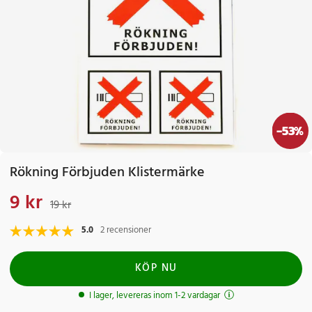
-
53
%
Rökning Förbjuden Klistermärke
9 kr
Nuvarande pris
:
9 kr
Tidigare pris
:
19 kr
19 kr
5.0
2 recensioner
KÖP NU
I lager, levereras inom 1-2 vardagar