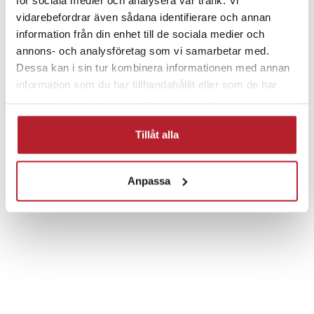
vidarebefordrar även sådana identifierare och annan
information från din enhet till de sociala medier och
annons- och analysföretag som vi samarbetar med.
Fortsätt att fynda
Dessa kan i sin tur kombinera informationen med annan
Hem & Trädgård
Rea 1-9 Kronor
information som du har tillhandahållit eller som de har
samlat in när du har använt deras tjänster.
Larm & säkerhet
Övriga Säkerhetsprodukter
Tillåt alla
Rea Hem & Fritid
Anpassa