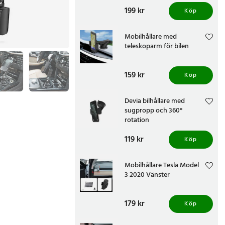
Pris
199 kr
:
199 kr
Köp
Mobilhållare med
teleskoparm för bilen
Pris
159 kr
:
159 kr
Köp
Devia bilhållare med
sugpropp och 360°
rotation
Pris
119 kr
:
119 kr
Köp
Mobilhållare Tesla Model
3 2020 Vänster
Pris
179 kr
:
179 kr
Köp