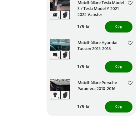
Mobilhållare Tesla Model
3 / Tesla Model Y 2021-
2022 Vänster
Pris
179 kr
:
179 kr
Köp
Mobilhållare Hyundai
Tucson 2015-2018
Pris
179 kr
:
179 kr
Köp
Mobilhållare Porsche
Paramera 2010-2016
Pris
179 kr
:
179 kr
Köp