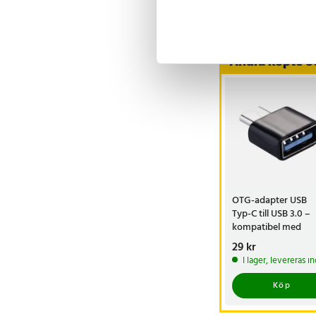
Visa fler re
Andra köpte o
OTG-adapter USB
Typ-C till USB 3.0 –
kompatibel med
smartphone och da
Pris
29 kr
:
29 kr
I lager, levereras 
Köp