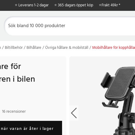
⭐ Leverans 1-2 dagar
⭐ 365 dagars öppet köp
⭐
Frakt 49kr *
n
Biltillbehör
Bilhållare
Övriga hållare & mobilställ
Mobilhållare för kopphållar
re för
en i bilen
16 recensioner
när varan är åter i lager