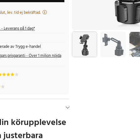
 slut, lev. tid ej bekräftad.
s
- Leverans på 1 dag*
fierade av Trygg e-handel
gars prisgaranti - Över 1 miljon nöjda
in körupplevelse
justerbara