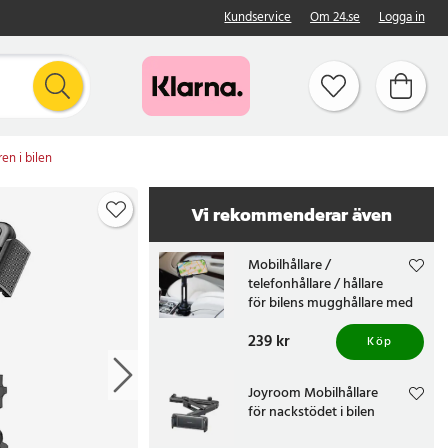
Kundservice
Om 24.se
Logga in
en i bilen
Vi rekommenderar även
Mobilhållare /
telefonhållare / hållare
för bilens mugghållare med
360° rotation
Pris
239 kr
:
239 kr
Köp
Joyroom Mobilhållare
för nackstödet i bilen