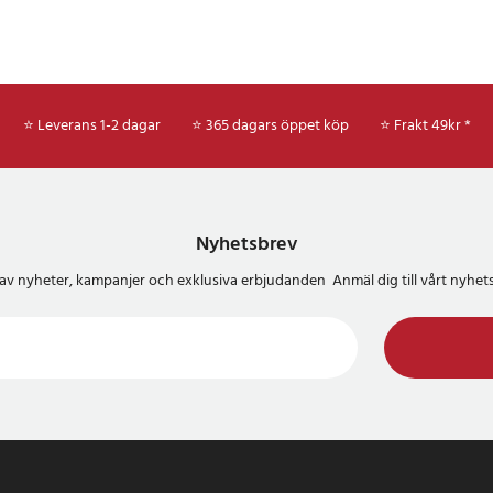
⭐ Leverans 1-2 dagar
⭐ 365 dagars öppet köp
⭐
Frakt 49kr *
Nyhetsbrev
del av nyheter, kampanjer och exklusiva erbjudanden Anmäl dig till vårt nyh