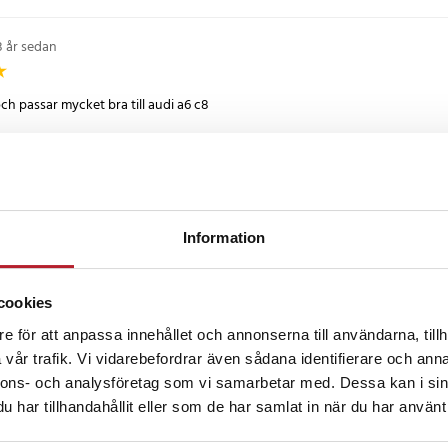
9
3 år sedan
och passar mycket bra till audi a6 c8
n
•
4 år sedan
Information
t i lastbilen mycke nöjd och ett sjukt bra pris
cookies
•
4 år sedan
e för att anpassa innehållet och annonserna till användarna, tillh
vår trafik. Vi vidarebefordrar även sådana identifierare och anna
t i Caravellen
nnons- och analysföretag som vi samarbetar med. Dessa kan i sin
har tillhandahållit eller som de har samlat in när du har använt 