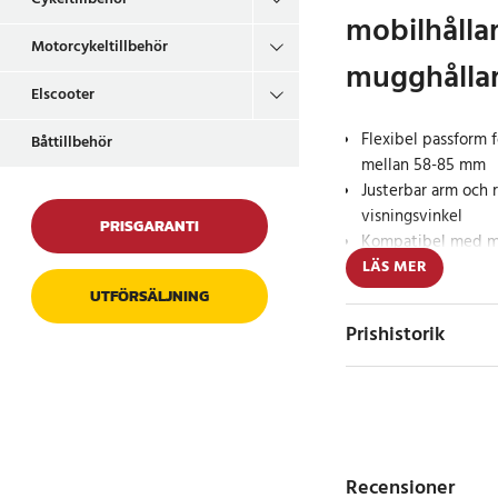
mobilhållar
Motorcykeltillbehör
mugghålla
Elscooter
Flexibel passform 
Båttillbehör
mellan 58-85 mm
Justerbar arm och r
visningsvinkel
PRISGARANTI
Kompatibel med mob
LÄS MER
Denna mobilhållare är
UTFÖRSÄLJNING
integreras i bilens 
Prishistorik
anpassningsbar kläm
58-85 mm, erbjuder de
din smartphone. Den 
och lutas för att du 
vinkeln för navigerin
Rotationen och lutni
Recensioner
kan anpassa hållaren 