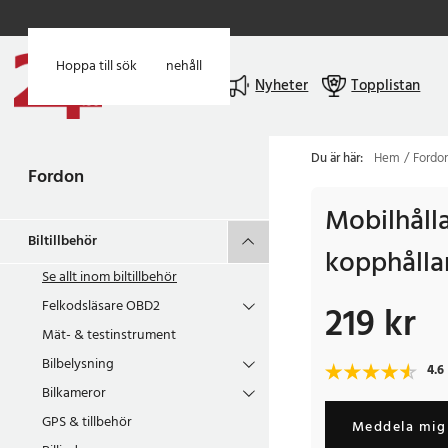
Hoppa till huvudinnehåll
Hoppa till sök
Meny
Nyheter
Topplistan
Du är här:
Hem
Fordo
Fordon
Mobilhålla
Biltillbehör
kopphållar
Se allt inom
biltillbehör
Felkodsläsare OBD2
219 kr
Pris
:
219 kr
Mät- & testinstrument
Bilbelysning
4.6
Bilkameror
GPS & tillbehör
Meddela mig 