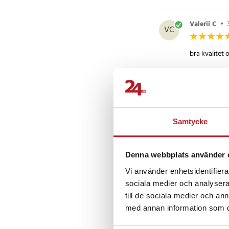
Artikelnummer
:
8803
Valerii C
•
VC
bra kvalitet 
Pether Burli
PB
Samtycke
passar perfek
Denna webbplats använder 
Åsa Hjorth
ÅH
Vi använder enhetsidentifierar
sociala medier och analysera 
Passar perfek
till de sociala medier och a
med annan information som du 