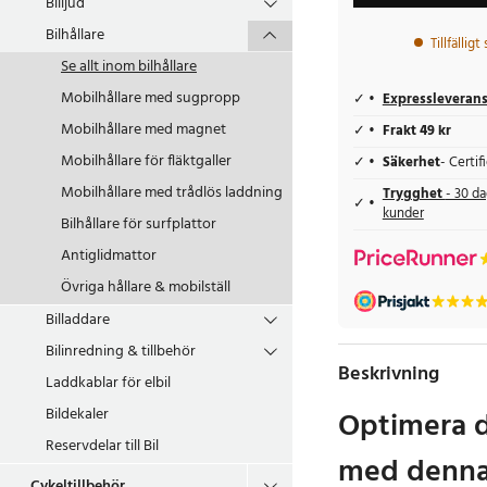
Billjud
Bilhållare
Tillfälligt
Se allt inom
bilhållare
Mobilhållare med sugpropp
Expressleveran
Mobilhållare med magnet
Frakt 49 kr
Mobilhållare för fläktgaller
Säkerhet
- Certi
Mobilhållare med trådlös laddning
Trygghet
- 30 da
kunder
Bilhållare för surfplattor
Antiglidmattor
Övriga hållare & mobilställ
Billaddare
Bilinredning & tillbehör
Beskrivning
Laddkablar för elbil
Optimera d
Bildekaler
Reservdelar till Bil
med denna 
Cykeltillbehör