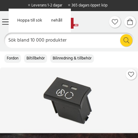
⭐ Leverans 1-2 dagar
⭐ 365 dagars öppet köp
Hoppa till huvudinnehåll
Hoppa till sök
Fordon
Biltillbehör
Bilinredning & tillbehör