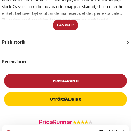
återställa bilens luftkonditioneringssystem till sitt ursprungliga
skick. Oavsett om din nuvarande knapp är skadad, sliten eller helt
enkelt behöver bytas ut, är denna reservdel det perfekta valet.
Tillverkad med precision för att garantera en problemfri
LÄS MER
installation och optimal prestanda.
Återställ bilens originalkvalitet
Prishistorik
Med denna originalreservdel behöver du inte kompromissa med
kvaliteten, så att du kan njuta av en bekväm körupplevelse året
Recensioner
runt.
Specifikation
PRISGARANTI
- Produktkod: 64119320348-A2
- Material: Hållbar plast
UTFÖRSÄLJNING
- Kompatibilitet: BMW
Artikelnummer
:
106433