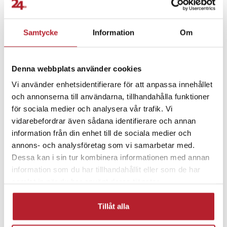
Fortsätt att fynda
Samtycke
Information
Om
Biltillbehör
Bilinredning & tillbehör
Denna webbplats använder cookies
Rea 50-99 Kronor
Rea Bil- och fordontillbehör
Vi använder enhetsidentifierare för att anpassa innehållet
och annonserna till användarna, tillhandahålla funktioner
för sociala medier och analysera vår trafik. Vi
Fordon
vidarebefordrar även sådana identifierare och annan
information från din enhet till de sociala medier och
annons- och analysföretag som vi samarbetar med.
Dessa kan i sin tur kombinera informationen med annan
information som du har tillhandahållit eller som de har
samlat in när du har använt deras tjänster.
Tillåt alla