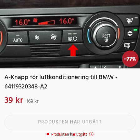
-
77
%
A-Knapp för luftkonditionering till BMW -
64119320348-A2
39 kr
Nuvarande pris
:
39 kr
Tidigare pris
:
169 kr
169 kr
PRODUKTEN HAR UTGÅTT
Produkten har utgått