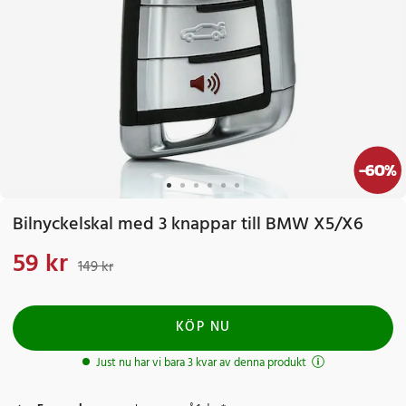
-
60
%
Bilnyckelskal med 3 knappar till BMW X5/X6
59 kr
Nuvarande pris
:
59 kr
Tidigare pris
:
149 kr
149 kr
KÖP NU
Just nu har vi bara 3 kvar av denna produkt