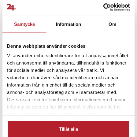
Fortsätt att fynda
Biltillbehör
Bilinredning & tillbehör
Samtycke
Information
Om
Rea Smartphones Tillbehör
Rea 50-99 Kronor
Denna webbplats använder cookies
Vi använder enhetsidentifierare för att anpassa innehållet
Bra att ha i bilen
Bilvård & städning
och annonserna till användarna, tillhandahålla funktioner
för sociala medier och analysera vår trafik. Vi
Övrig bilinredning
Fordon
vidarebefordrar även sådana identifierare och annan
information från din enhet till de sociala medier och
annons- och analysföretag som vi samarbetar med.
Dessa kan i sin tur kombinera informationen med annan
information som du har tillhandahållit eller som de har
samlat in när du har använt deras tjänster.
Tillåt alla