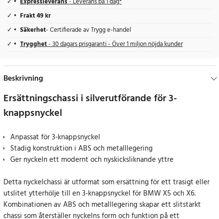
Expressleverans
- Leverans på 1 dag*
Frakt 49 kr
Säkerhet
- Certifierade av Trygg e-handel
Trygghet
- 30 dagars prisgaranti - Över 1 miljon nöjda kunder
Beskrivning
Ersättningschassi i silverutförande för 3-
knappsnyckel
Anpassat för 3-knappsnyckel
Stadig konstruktion i ABS och metalllegering
Ger nyckeln ett modernt och nyskicksliknande yttre
Detta nyckelchassi är utformat som ersättning för ett trasigt eller
utslitet ytterhölje till en 3-knappsnyckel för BMW X5 och X6.
Kombinationen av ABS och metalllegering skapar ett slitstarkt
chassi som återställer nyckelns form och funktion på ett