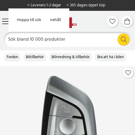
⭐ Leverans 1-2 dagar
⭐ 365 dagars öppet köp
Hoppa till huvudinnehåll
Hoppa till sök
Fordon
Biltillbehör
Bilinredning & tillbehör
Bra att ha i bilen