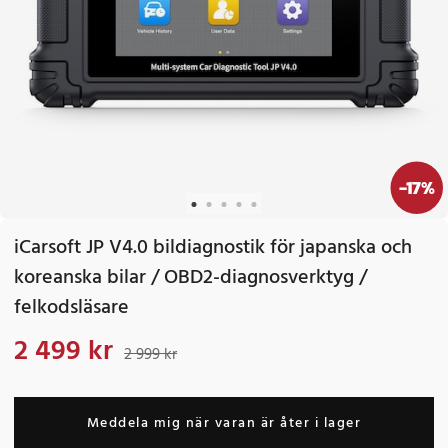
-
17
%
iCarsoft JP V4.0 bildiagnostik för japanska och
koreanska bilar / OBD2-diagnosverktyg /
felkodsläsare
2 499 kr
Nuvarande pris
:
2 499 kr
Tidigare pris
:
2 999 kr
2 999 kr
Meddela mig när varan är åter i lager