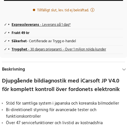
Tillfälligt slut, lev. tid ej bekräftad.
Expressleverans
- Leverans på 1 dag*
Frakt 49 kr
Säkerhet
- Certifierade av Trygg e-handel
Trygghet
- 30 dagars prisgaranti - Över 1 miljon nöjda kunder
Beskrivning
Djupgående bildiagnostik med iCarsoft JP V4.0
för komplett kontroll över fordonets elektronik
Stöd för samtliga system i japanska och koreanska bilmodeller
Bi-direktionell styrning för avancerade tester och
funktionskontroller
Över 47 servicefunktioner och livstid av kostnadsfria