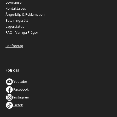
- Cylinderavstängningstest
Leveranser
- Start-stop-inställning
Kontakta oss
- Fordonspersonalisering
Ångerköp & Reklamation
- Kontrollunitsreset
Betalningssätt
- Cylinderrelaterade servicemoment
Lagerstatus
- Adaptiv farthållarservice
FAQ - Vanliga Frågor
Artikelnummer
:
126269
För företag
Följ oss
Youtube
Facebook
Instagram
Tiktok