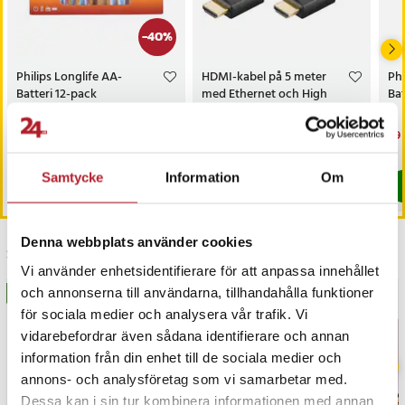
De många servicefunktionerna, totalt över 47, täcker centrala
behov som oljeservice, DPF-regenerering, EPB-reset,
-
40
%
batterihantering, styrvinkelkalibrering, injektorkodning och
adaptionsprocesser. Dessa funktioner säkerställer att bilen
Philips Longlife AA-
HDMI-kabel på 5 meter
Ph
Batteri 12-pack
med Ethernet och High
Bat
fortsätter att prestera på optimal nivå och reducerar risken för
Speed-stöd
framtida driftstörningar.
Nuvarande pris
59 kr
:
Pris
79 kr
:
79 kr
Nu
29 
99 kr
59 kr
Tidigare pris
:
99 kr
29 
Just nu har vi bara 2 kvar av denna pr
I lager, levereras inom 1-2 vardagar
Högspecialiserade funktioner för avancerade teknikjobb
Samtycke
Information
Om
Köp
Köp
I professionella miljöer är tillgången till djupgående funktioner
som vevaxelinlärning, turbojustering, NOx-sensorkalibrering, EGR-
service, radarkalibrering, cylinderavstängningstest, AC-
Denna webbplats använder cookies
Senast besökta
modulkonfiguration och immobilizerhantering avgörande. JP V4.0
Vi använder enhetsidentifierare för att anpassa innehållet
erbjuder dessa funktioner för att hantera även de mest avancerade
och annonserna till användarna, tillhandahålla funktioner
BÄSTSÄLJARE
BÄSTSÄLJARE
systemen i moderna asiatiska bilmodeller.
för sociala medier och analysera vår trafik. Vi
vidarebefordrar även sådana identifierare och annan
Fullständigt OBD2-stöd för utsläpps- och motordata
information från din enhet till de sociala medier och
annons- och analysföretag som vi samarbetar med.
Diagnosverktyget stödjer samtliga tio OBD2-testlägen, inklusive
Dessa kan i sin tur kombinera informationen med annan