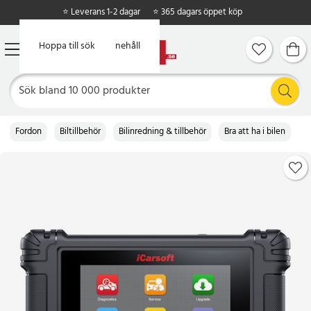
⭐ Leverans 1-2 dagar
⭐ 365 dagars öppet köp
Hoppa till huvudinnehåll
Hoppa till sök
Fordon
Biltillbehör
Bilinredning & tillbehör
Bra att ha i bilen