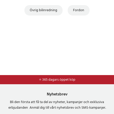
- Testad batteritid: cirka 6 timmar
- Typ C-ingång: 5 V — 2 A
Övrig bilinredning
Fordon
- Strömförbrukning: 500 mA @ 3,7 V
- Driftspänning via OBDII: 9–18 V
- Driftström: ≤500 mA
- Driftstemperatur: 0 till 50 °C
- Förvaringstemperatur: −20 till 70 °C
- Luftfuktighet: 5–95 %, icke-kondenserande
- Mått: 200 × 116 × 30,2 mm
- Mått i inch: 7,87 × 4,57 × 1,19 inch
- Vikt: cirka 380 g
- Anslutning: USB 2.0
- Anslutning: Wi-Fi 2,4 GHz
⭐ 365 dagars öppet köp
⭐
Frakt 49kr *
- Anslutning: OBDII
- Full OBDII/EOBD-stöd
- Batteritestfunktion
Nyhetsbrev
- Läsning av felkoder
Bli den första att få ta del av nyheter, kampanjer och exklusiva
- Radering av felkoder
erbjudanden Anmäl dig till vårt nyhetsbrev och SMS-kampanjer.
- Live Data-visning