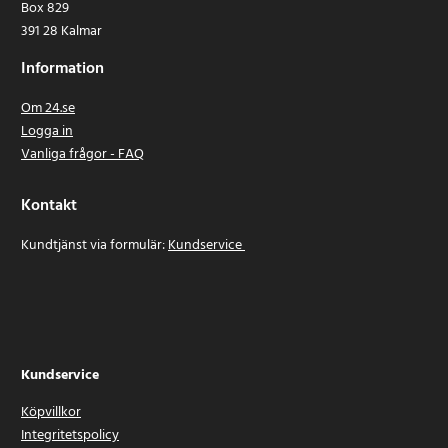
Box 829
- Stabilitetskontrollservice
391 28 Kalmar
- Motorservicemodul
- Växellådsservicemodul
Information
- Sätesservice
Om 24.se
- Bränslepumpsaktivering
Logga in
- Airbag-reset
Vanliga frågor - FAQ
- Tomgångsinställning
- Immobilizerfunktioner
- Dörr- och fönsterkalibrering
Kontakt
- AdBlue-reset
Kundtjänst via formulär:
Kundservice
- Kopplingsinlärning
- EGR-service
- Veavvikelsetest
- Turboladdarinlärning
- NOx-sensorinlärning
- O2-sensorkalibrering
Kundservice
- Högvoltsbatterifunktioner
- Radar-/kamerakalibrering
Köpvillkor
- Misständningsdiagnos
Integritetspolicy