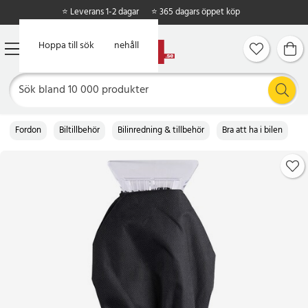
⭐ Leverans 1-2 dagar
⭐ 365 dagars öppet köp
Hoppa till huvudinnehåll
Hoppa till sök
Fordon
Biltillbehör
Bilinredning & tillbehör
Bra att ha i bilen