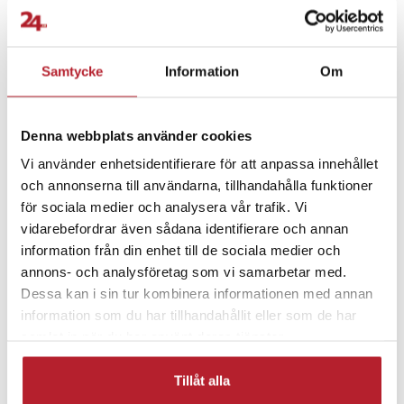
- Varumärke: Rawlink
Fortsätt att fynda
Artikelnummer
:
126960
Biltillbehör
Bilinredning & tillbehör
Samtycke
Information
Om
Rea 30-49 Kronor
Bra att ha i bilen
Denna webbplats använder cookies
Vi använder enhetsidentifierare för att anpassa innehållet
Isskrapor & defrost
Rea Bil- och fordontillbehör
och annonserna till användarna, tillhandahålla funktioner
för sociala medier och analysera vår trafik. Vi
Fordon
vidarebefordrar även sådana identifierare och annan
information från din enhet till de sociala medier och
annons- och analysföretag som vi samarbetar med.
Dessa kan i sin tur kombinera informationen med annan
information som du har tillhandahållit eller som de har
samlat in när du har använt deras tjänster.
Tillåt alla