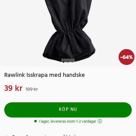
-
64
%
Rawlink Isskrapa med handske
39 kr
Nuvarande pris
:
39 kr
Tidigare pris
:
109 kr
109 kr
KÖP NU
I lager, levereras inom 1-2 vardagar