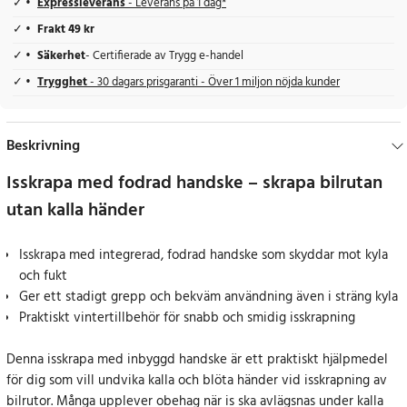
Expressleverans
- Leverans på 1 dag*
Frakt 49 kr
Säkerhet
- Certifierade av Trygg e-handel
Trygghet
- 30 dagars prisgaranti - Över 1 miljon nöjda kunder
Beskrivning
Isskrapa med fodrad handske – skrapa bilrutan
utan kalla händer
Isskrapa med integrerad, fodrad handske som skyddar mot kyla
och fukt
Ger ett stadigt grepp och bekväm användning även i sträng kyla
Praktiskt vintertillbehör för snabb och smidig isskrapning
Denna isskrapa med inbyggd handske är ett praktiskt hjälpmedel
för dig som vill undvika kalla och blöta händer vid isskrapning av
bilrutor. Många upplever obehag när is ska avlägsnas under kalla