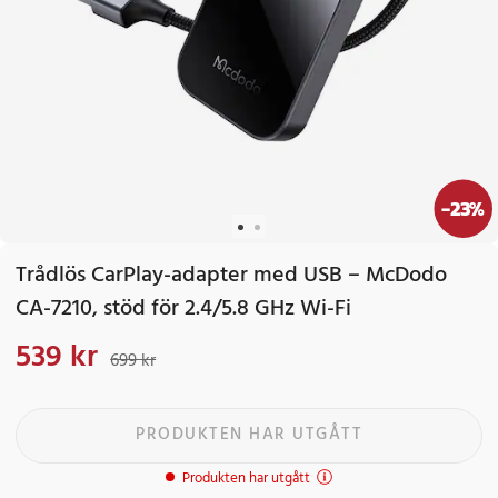
-
23
%
Trådlös CarPlay-adapter med USB – McDodo
CA-7210, stöd för 2.4/5.8 GHz Wi-Fi
539 kr
Nuvarande pris
:
539 kr
Tidigare pris
:
699 kr
699 kr
PRODUKTEN HAR UTGÅTT
Produkten har utgått