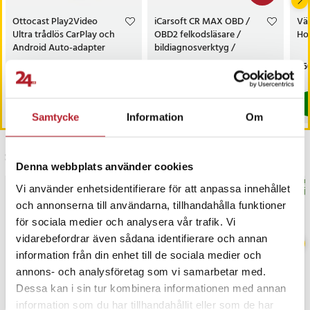
Ottocast Play2Video
iCarsoft CR MAX OBD /
Vä
Ultra trådlös CarPlay och
OBD2 felkodsläsare /
Hot
Android Auto-adapter
bildiagnosverktyg /
diagnosverktyg för bil
Pris
999 kr
:
999 kr
Nuvarande pris
3 698 kr
:
Pri
1 5
3 999 kr
3 698 kr
Tidigare pris
:
3 999 kr
I lager, levereras inom 1-2 vardagar
I lager, levereras inom 1-2 vardagar
Köp
Köp
Samtycke
Information
Om
Senast besökta
Denna webbplats använder cookies
BÄSTSÄLJARE
BÄS
Vi använder enhetsidentifierare för att anpassa innehållet
och annonserna till användarna, tillhandahålla funktioner
för sociala medier och analysera vår trafik. Vi
vidarebefordrar även sådana identifierare och annan
information från din enhet till de sociala medier och
annons- och analysföretag som vi samarbetar med.
Dessa kan i sin tur kombinera informationen med annan
information som du har tillhandahållit eller som de har