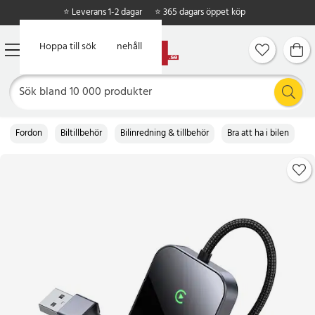
⭐ Leverans 1-2 dagar
⭐ 365 dagars öppet köp
Hoppa till huvudinnehåll
Hoppa till sök
Fordon
Biltillbehör
Bilinredning & tillbehör
Bra att ha i bilen