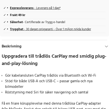
Expressleverans
- Leverans på 1 dag*
Frakt 49 kr
Säkerhet
- Certifierade av Trygg e-handel
Trygghet
- 30 dagars prisgaranti - Över 1 miljon nöjda kunder
Beskrivning
Uppgradera till trådlös CarPlay med smidig plug-
and-play-lösning
Gör kabelansluten CarPlay trådlös via Bluetooth och Wi-Fi
Stöd för både USB-A och USB-C – passar gamla och nya
bilmodeller
Röststyrning med Siri för säker navigering och samtal
Få en friare körupplevelse med denna trådlösa CarPlay-adapter