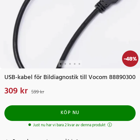
-
48
%
USB-kabel för Bildiagnostik till Vocom 88890300
309 kr
Nuvarande pris
:
309 kr
Tidigare pris
:
599 kr
599 kr
KÖP NU
Just nu har vi bara 2 kvar av denna produkt