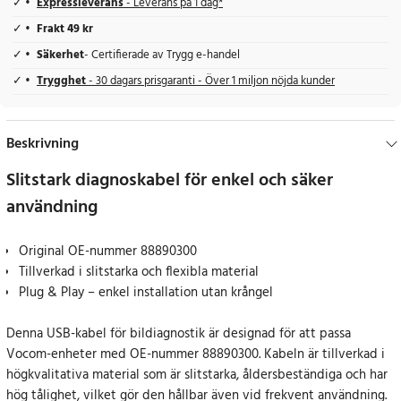
Expressleverans
- Leverans på 1 dag*
Frakt 49 kr
Säkerhet
- Certifierade av Trygg e-handel
Trygghet
- 30 dagars prisgaranti - Över 1 miljon nöjda kunder
Beskrivning
Slitstark diagnoskabel för enkel och säker
användning
Original OE-nummer 88890300
Tillverkad i slitstarka och flexibla material
Plug & Play – enkel installation utan krångel
Denna USB-kabel för bildiagnostik är designad för att passa
Vocom-enheter med OE-nummer 88890300. Kabeln är tillverkad i
högkvalitativa material som är slitstarka, åldersbeständiga och har
hög tålighet, vilket gör den hållbar även vid frekvent användning.