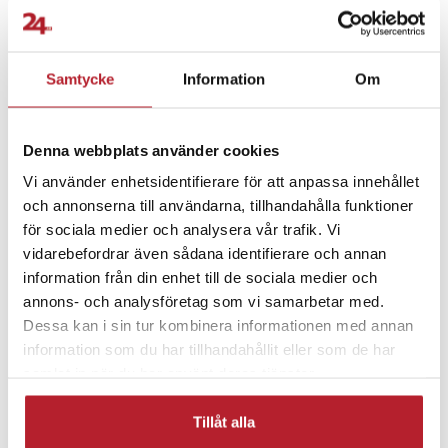
- Kompatibilitet: Vocom
Fortsätt att fynda
- Spänning: 12 V
- Arbetstemperatur: -30 °C till +50 °C
Biltillbehör
Bilinredning & tillbehör
- Material: Slitstarkt, tåligt och flexibelt material
Samtycke
Information
Om
- Funktion: Plug & Play, enkel installation
Rea Smartphones Tillbehör
Rea 200kr & Uppåt
Artikelnummer
:
123367
Denna webbplats använder cookies
Vi använder enhetsidentifierare för att anpassa innehållet
Bra att ha i bilen
Bilvård & städning
och annonserna till användarna, tillhandahålla funktioner
för sociala medier och analysera vår trafik. Vi
Övrig bilinredning
Fordon
vidarebefordrar även sådana identifierare och annan
information från din enhet till de sociala medier och
annons- och analysföretag som vi samarbetar med.
Dessa kan i sin tur kombinera informationen med annan
information som du har tillhandahållit eller som de har
samlat in när du har använt deras tjänster.
Tillåt alla