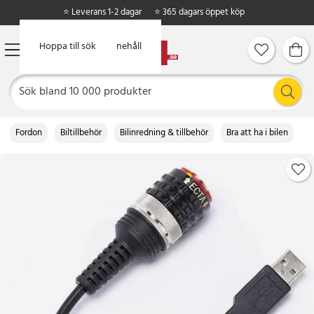
⭐ Leverans 1-2 dagar
⭐ 365 dagars öppet köp
Hoppa till huvudinnehåll
Hoppa till sök
Fordon
Biltillbehör
Bilinredning & tillbehör
Bra att ha i bilen