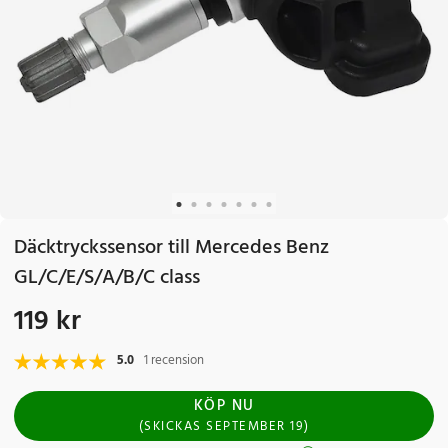
Däcktryckssensor till Mercedes Benz
GL/C/E/S/A/B/C class
119 kr
Pris
:
119 kr
5.0
1 recension
KÖP NU
(
SKICKAS
SEPTEMBER 19
)