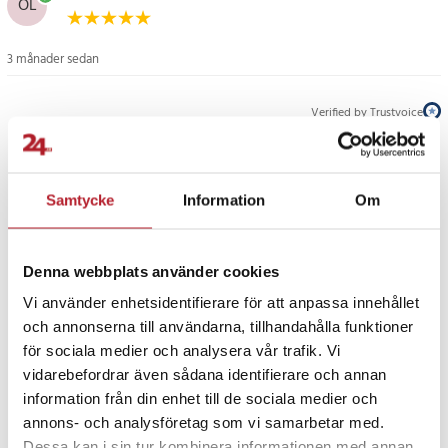
OL
Class / A-Class / B-Class
- Funktion: Mätning och överföring av däcktryck
- Leveransenhet: 1-pack
3 månader sedan
- Placering: I däcket, integrerad med ventilen
Verified by Trustvoice
Artikelnummer
:
126112
PRISGARANTI
Samtycke
Information
Om
UTFÖRSÄLJNING
Denna webbplats använder cookies
Vi använder enhetsidentifierare för att anpassa innehållet
och annonserna till användarna, tillhandahålla funktioner
för sociala medier och analysera vår trafik. Vi
vidarebefordrar även sådana identifierare och annan
Fortsätt att fynda
information från din enhet till de sociala medier och
annons- och analysföretag som vi samarbetar med.
Biltillbehör
Bilinredning & tillbehör
Dessa kan i sin tur kombinera informationen med annan