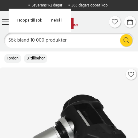
⭐ Leverans 1-2 dagar
⭐ 365 dagars öppet köp
Hoppa till huvudinnehåll
Hoppa till sök
Fordon
Biltillbehör