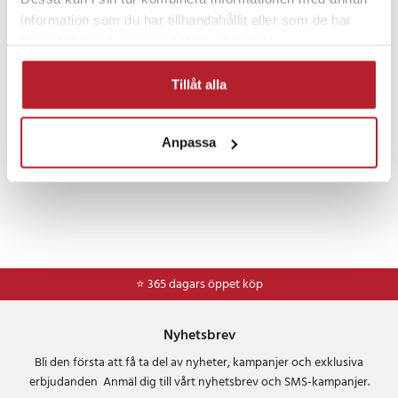
information som du har tillhandahållit eller som de har
Bra att ha i bilen
Övrig bilinredning
Fordon
samlat in när du har använt deras tjänster.
Tillåt alla
Anpassa
⭐ 365 dagars öppet köp
Nyhetsbrev
Bli den första att få ta del av nyheter, kampanjer och exklusiva
erbjudanden Anmäl dig till vårt nyhetsbrev och SMS-kampanjer.