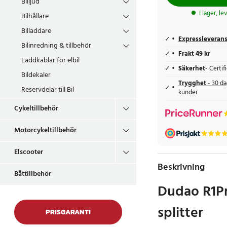
Billjud
I lager, l
Bilhållare
Billaddare
Expressleveran
Bilinredning & tillbehör
Frakt 49 kr
Laddkablar för elbil
Säkerhet
- Certi
Bildekaler
Trygghet
- 30 da
Reservdelar till Bil
kunder
Cykeltillbehör
Motorcykeltillbehör
Elscooter
Beskrivning
Båttillbehör
Dudao R1Pr
splitter
PRISGARANTI