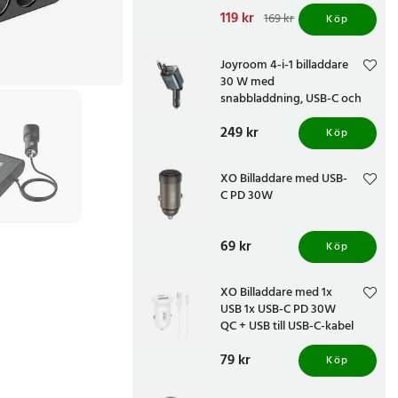
Nuvarande pris
119 kr
:
169 kr
Köp
119 kr
Tidigare pris
:
169 kr
Joyroom 4-i-1 billaddare
30 W med
snabbladdning, USB-C och
Lightning
Pris
249 kr
:
249 kr
Köp
XO Billaddare med USB-
C PD 30W
Pris
69 kr
:
69 kr
Köp
XO Billaddare med 1x
USB 1x USB-C PD 30W
QC + USB till USB-C-kabel
Pris
79 kr
:
79 kr
Köp