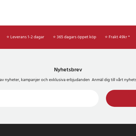
⭐ Leverans 1-2 dagar
⭐ 365 dagars öppet köp
⭐
Frakt 49kr *
Nyhetsbrev
del av nyheter, kampanjer och exklusiva erbjudanden Anmäl dig till vårt nyh