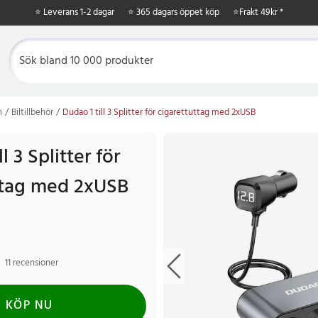
⭐ Leverans 1-2 dagar
⭐ 365 dagars öppet köp
⭐
Frakt 49kr *
n
Biltillbehör
Dudao 1 till 3 Splitter för cigarettuttag med 2xUSB
l 3 Splitter för
ttag med 2xUSB
11 recensioner
KÖP NU