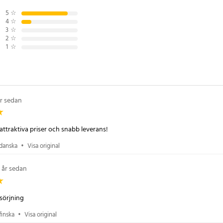
xtra cigarettuttagen ger
5
☆
 andra elektroniska tillbehör
4
☆
3
☆
2
☆
1
☆
vakning av strömanvändningen
nbyggd på cigarettladdaren som
år sedan
.
unktioner
attraktiva priser och snabb leverans!
 danska
•
Visa original
ormad med flera inbyggda
 inklusive skydd mot
 år sedan
spänning, överhettning,
rukning och kortslutning. Detta
nheter laddas säkert och att din
sörjning
 skyddas.
finska
•
Visa original