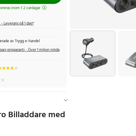
evereras inom 1-2 vardagar
s
- Leverans på 1 dag*
fierade av Trygg e-handel
gars prisgaranti - Över 1 miljon nöjda
o Billaddare med