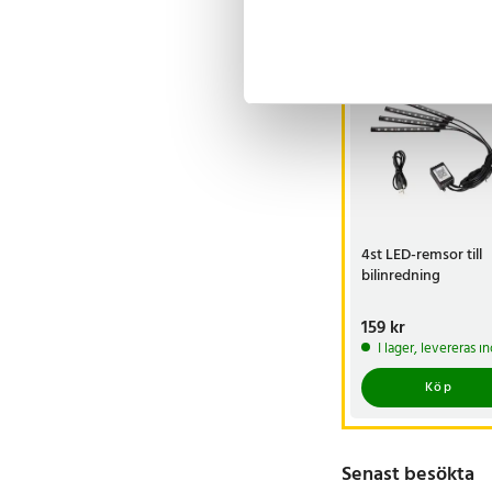
Andra köpte o
BÄSTSÄLJARE
4st LED-remsor till
bilinredning
Pris
159 kr
:
159 kr
I lager, levereras 
Köp
Senast besökta