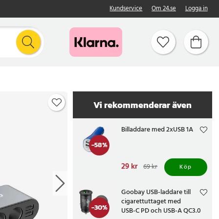
Kundservice
Om 24.se
Logga in
Vi rekommenderar även
Billaddare med 2xUSB 1A
-
58
%
Nuvarande pris
29 kr
:
69 kr
Köp
29 kr
Tidigare pris
:
69 kr
Goobay USB-laddare till
cigarettuttaget med
-
30
%
USB-C PD och USB-A QC3.0