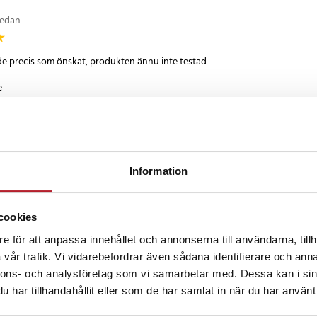
sedan
 3.4A
 x 32 mm
e precis som önskat, produkten ännu inte testad
minium
 danska
•
Visa original
nad sedan
er kan du räkna med en
Information
evärd kvalitet som uppfyller alla
na användaren. Från Dudao kan
månad sedan
cookies
illaddare, hörlurar, flera olika
 och mycket mer.
e för att anpassa innehållet och annonserna till användarna, tillh
vår trafik. Vi vidarebefordrar även sådana identifierare och anna
1
nnons- och analysföretag som vi samarbetar med. Dessa kan i sin
censioner
har tillhandahållit eller som de har samlat in när du har använt 