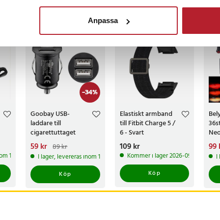
ckså
Anpassa
-
34
%
Goobay USB-
Elastiskt armband
Bel
laddare till
till Fitbit Charge 5 /
36s
cigarettuttaget
6 - Svart
Neo
Nuvarande pris
59 kr
:
Pris
109 kr
:
109 kr
Nuv
99 
89 kr
59 kr
Tidigare pris
:
89 kr
99 
inom 1-2 vardagar
Kommer i lager 2026-09-19
I lager, levereras inom 1-2 vardagar
I
329
Köp
Köp