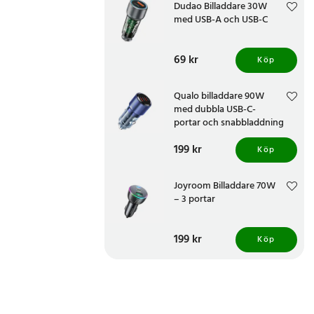
Dudao Billaddare 30W
med USB-A och USB-C
Pris
69 kr
:
69 kr
Köp
Qualo billaddare 90W
med dubbla USB-C-
portar och snabbladdning
Pris
199 kr
:
199 kr
Köp
Joyroom Billaddare 70W
– 3 portar
Pris
199 kr
:
199 kr
Köp