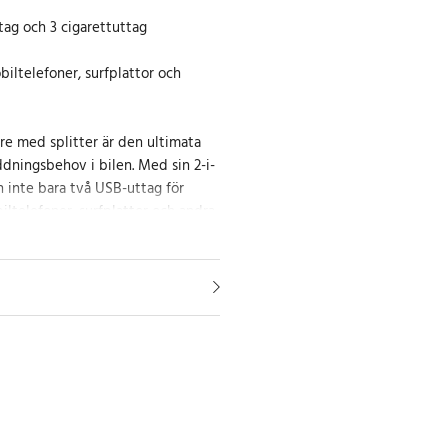
tag och 3 cigarettuttag
iltelefoner, surfplattor och
re med splitter är den ultimata
ddningsbehov i bilen. Med sin 2-i-
n inte bara två USB-uttag för
ltelefoner, surfplattor och andra
 också en splitter kopplad till en
erligare 3 cigarettuttag.
er samtidigt
are möjliggör laddning av flera
 en total kraft på 3.4A. Det här
 när du är på vägen och behöver
addade och redo för användning.
er en snabb och effektiv