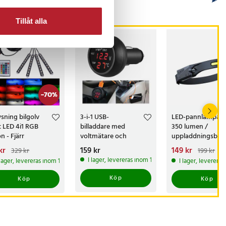
Tillåt alla
-
70
%
ysning bilgolv
3-i-1 USB-
LED-pannlampa
t LED 4i1 RGB
billaddare med
350 lumen /
n - Fjärr
voltmätare och
uppladdningsbar
temperaturmätning
huvudlampa med
arande pris
kr
:
Pris
159 kr
:
159 kr
Nuvarande pris
149 kr
:
329 kr
199 kr
rörelsesensor / 2
kr
Tidigare pris
:
149 kr
Tidigare pri
I lager, levereras inom 1-2 vardagar
 lager, levereras inom 1-2 vardagar
I lager, leverera
 kr
199 kr
bred ljusvinkel / 
/ IPX4
Köp
Köp
Köp