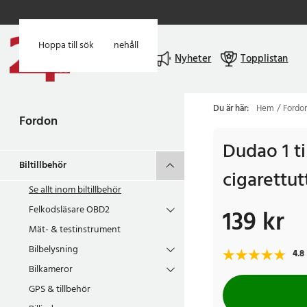
Hoppa till huvudinnehåll
Hoppa till sök
Meny
Nyheter
Topplistan
Du är här:
Hem
Fordo
Fordon
Dudao 1 til
Biltillbehör
cigarettu
Se allt inom
biltillbehör
Felkodsläsare OBD2
139 kr
Pris
:
139 kr
Mät- & testinstrument
Bilbelysning
4.8
Bilkameror
GPS & tillbehör