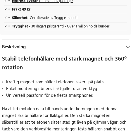
Expressleverans
- Leverans på 1 dag*
Frakt 49 kr
Säkerhet
- Certifierade av Trygg e-handel
Trygghet
- 30 dagars prisgaranti - Över 1 miljon nöjda kunder
Beskrivning
Stabil telefonhållare med stark magnet och 360°
rotation
Kraftig magnet som håller telefonen säkert på plats
Enkel montering i bilens fläktgaller utan verktyg
Universell passform för de flesta smartphones
Ha alltid mobilen nära till hands under körningen med denna
magnetiska bilhållare för fläktgaller. Den starka magneten
säkerställer att telefonen sitter stadigt även på ojämna vägar, och
tack vare den verktygsfria monteringen fästs hållaren snabbt och