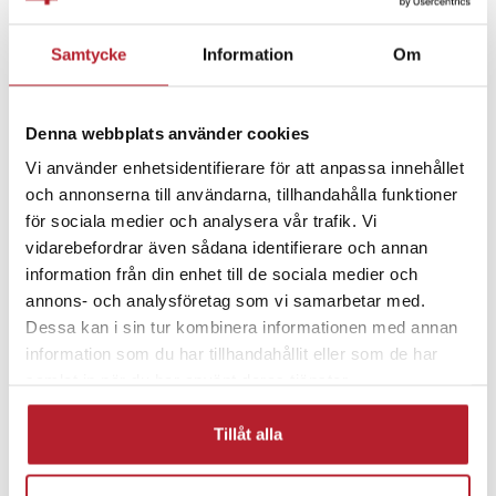
Fortsätt att fynda
Samtycke
Information
Om
Biltillbehör
Rea 10-29 Kronor
Bilhållare
Denna webbplats använder cookies
Mobilhållare för fläktgaller
Vi använder enhetsidentifierare för att anpassa innehållet
och annonserna till användarna, tillhandahålla funktioner
Rea Bil- och fordontillbehör
Fordon
för sociala medier och analysera vår trafik. Vi
vidarebefordrar även sådana identifierare och annan
information från din enhet till de sociala medier och
annons- och analysföretag som vi samarbetar med.
Dessa kan i sin tur kombinera informationen med annan
information som du har tillhandahållit eller som de har
samlat in när du har använt deras tjänster.
Tillåt alla