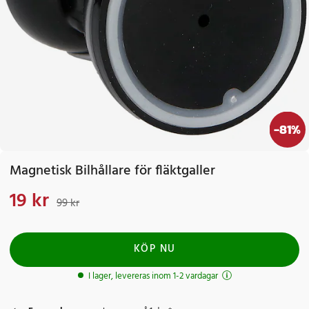
-
81
%
Magnetisk Bilhållare för fläktgaller
19 kr
Nuvarande pris
:
19 kr
Tidigare pris
:
99 kr
99 kr
KÖP NU
I lager, levereras inom 1-2 vardagar