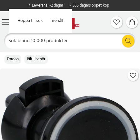
⭐ Leverans 1-2 dagar
⭐ 365 dagars öppet köp
Hoppa till huvudinnehåll
Hoppa till sök
Fordon
Biltillbehör