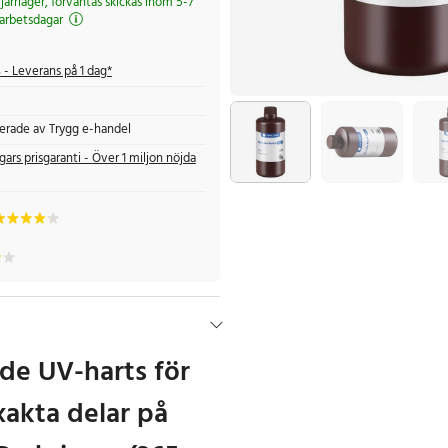
 fjärrlager, förväntas skickas inom 5-7
arbetsdagar
s
- Leverans på 1 dag*
fierade av Trygg e-handel
gars prisgaranti - Över 1 miljon nöjda
de UV-harts för
xakta delar på