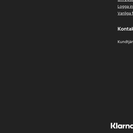
Logga i
Vanliga 
Konta
Kundtjän