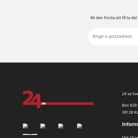
Bli den första att få ta 
24 se Sv
Box 829
391 28 K
Inform
Om 24.s