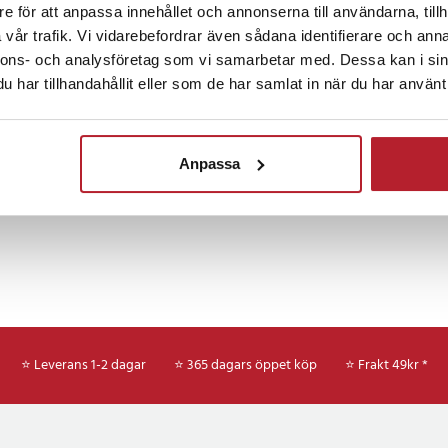
ngen bidrar till att bibehålla
e för att anpassa innehållet och annonserna till användarna, tillh
Fortsätt att fynda
sharp-kanter, vilket minskar
vår trafik. Vi vidarebefordrar även sådana identifierare och anna
åg viskositet ger snabbare
nnons- och analysföretag som vi samarbetar med. Dessa kan i sin
Fritid & Leksaker
Filament ti
e modellformning, medan
har tillhandahållit eller som de har samlat in när du har använt 
ng till byggplattformen kan minska
r - användbart för tillverkare,
rkstäder som producerar
Anpassa
ecifikation
- Tillverkare:
Pro - UV-våglängd: 365-405 nm -
/cm³ - Viskositet: 300-400 mPa-s
D - Draghållfasthet: 35-40 MPa -
5-40% - Krympning (formbarhet):
thet: 35-40 MPa - Böjmodul: 1400-
ur för värmebeständighet: 60-
rts: alkohol - Hållbarhet: 1,5 år
⭐ Leverans 1-2 dagar
⭐ 365 dagars öppet köp
⭐
Frakt 49kr *
NN-117967