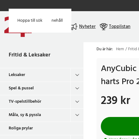
Hoppa till huvudinnehåll
Hoppa till sök
Meny
Nyheter
Topplistan
Du är här:
Hem
Fritid
Fritid & Leksaker
AnyCubic 
Leksaker
harts Pro 
Spel & pussel
239 kr
Pris
:
239 kr
TV-spelstillbehör
Måla, sy & pyssla
Roliga prylar