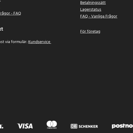
Betalningssätt
n
Lagerstatus
frågor - FAQ
FAQ - Vanliga Frågor
kt
För företag
st via formulär:
Kundservice