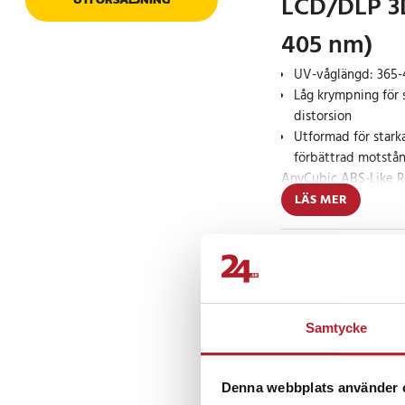
LCD/DLP 3D
405 nm)
UV-våglängd: 365
Låg krympning för 
distorsion
Utformad för starka
förbättrad motstån
AnyCubic ABS-Like Re
för LCD- och DLP 3D-ut
LÄS MER
av hållbara delar me
lämpar sig för tilläm
Prishistorik
komponenter, industr
styrka och en viss fle
som luktsvagt, vilket 
day mer bekväma, ä
Samtycke
Recensioner
ventilation.
Tillförlitlig utsk
Denna webbplats använder 
modeller