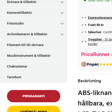
Varan finns i vårt
Drönare & tillbehör
Kameratillbehör
Expressleveran
Fotostudio
Frakt 49 kr
Säkerhet
- Certi
Actionkameror & tillbehör
Trygghet
- 30 da
kunder
Filament till 3D-skrivare
Musikinstrument & tillbehör
Chakrastenar
Tarotkort
Beskrivning
ABS-liknan
PRISGARANTI
hållbara, e
UTFÖRSÄLJNING