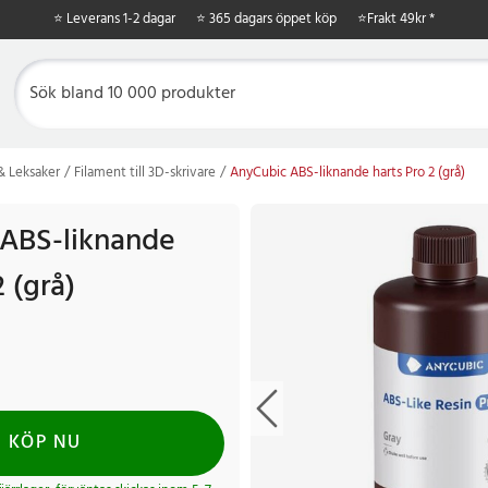
⭐ Leverans 1-2 dagar
⭐ 365 dagars öppet köp
⭐
Frakt 49kr *
 & Leksaker
Filament till 3D-skrivare
AnyCubic ABS-liknande harts Pro 2 (grå)
ABS-liknande
2 (grå)
KÖP NU