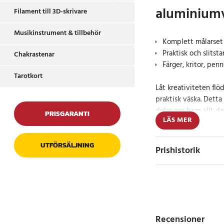
aluminium
Filament till 3D-skrivare
Musikinstrument & tillbehör
Komplett målarset
Praktisk och slits
Chakrastenar
Färger, kritor, penn
Tarotkort
Låt kreativiteten flö
praktisk väska. Dett
delar ger barn allt de
PRISGARANTI
LÄS MER
färglägga i olika stila
Setet innehåller färge
UTFÖRSÄLJNING
Prishistorik
oljepasteller och pen
möjlighet att experim
akrylfärger gör det e
målningstekniker, m
passar perfekt för de
Kombinationen av ve
Recensioner