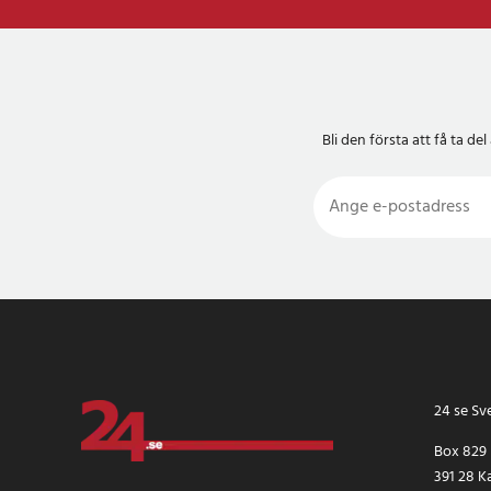
Bli den första att få ta 
24 se Sv
Box 829
391 28 K