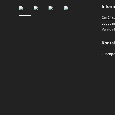
Inform
Om 24.s
Logga i
Vanliga 
Konta
Kundtjän