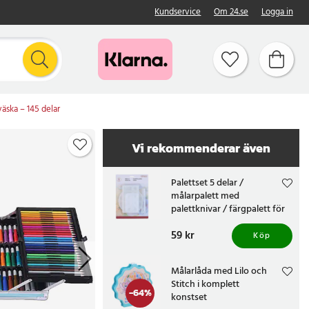
Kundservice
Om 24.se
Logga in
väska – 145 delar
Vi rekommenderar även
Palettset 5 delar /
målarpalett med
palettknivar / färgpalett för
målning
Pris
59 kr
:
59 kr
Köp
Målarlåda med Lilo och
Stitch i komplett
-
64
%
konstset