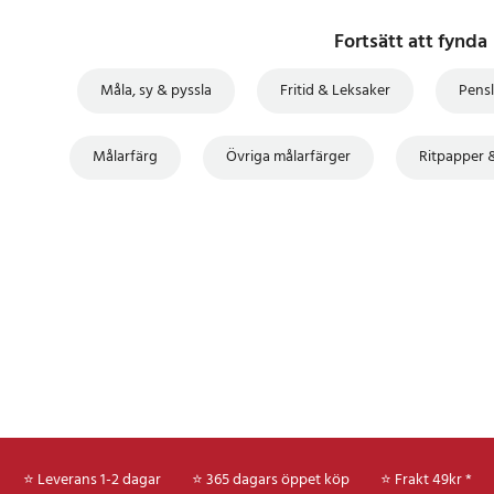
Fortsätt att fynda
Måla, sy & pyssla
Fritid & Leksaker
Pensl
Målarfärg
Övriga målarfärger
Ritpapper 
⭐ Leverans 1-2 dagar
⭐ 365 dagars öppet köp
⭐
Frakt 49kr *