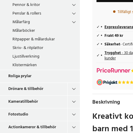
Pennor & kritor
Tillfälligt
Penslar & rollers
Målarfärg
Expressleveran
Målarböcker
Frakt 49 kr
Ritpapper & målardukar
Säkerhet
- Certi
Skriv- & ritplattor
Trygghet
- 30 da
Ljustillverkning
kunder
Klistermärken
Roliga prylar
Drönare & tillbehör
Beskrivning
Kameratillbehör
Kreativt ko
Fotostudio
barn med 1
Actionkameror & tillbehör