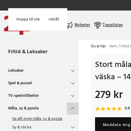
Hoppa till huvudinnehåll
Hoppa till sök
Meny
Nyheter
Topplistan
Du är här:
Hem
Fritid
Fritid & Leksaker
Stort måla
Leksaker
väska – 14
Spel & pussel
279 kr
Pris
:
279 kr
TV-spelstillbehör
Måla, sy & pyssla
5.0
Se allt inom
måla, sy & pyssla
Meddela mig 
Sy & sticka