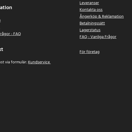
Leveranser
ation
Kontakta oss
Ångerköp & Reklamation
e
Betalningssätt
n
Lagerstatus
frågor - FAQ
FAQ - Vanliga Frågor
kt
För företag
st via formulär:
Kundservice