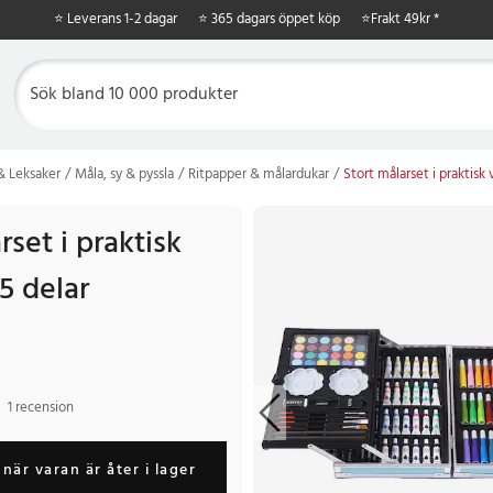
⭐ Leverans 1-2 dagar
⭐ 365 dagars öppet köp
⭐
Frakt 49kr *
 & Leksaker
Måla, sy & pyssla
Ritpapper & målardukar
Stort målarset i praktisk 
rset i praktisk
5 delar
1 recension
när varan är åter i lager