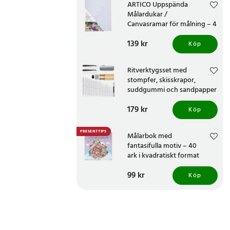
ARTICO Uppspända
Målardukar /
Canvasramar för målning – 4
storlekar
Pris
139 kr
:
139 kr
Köp
Ritverktygsset med
stompfer, skisskrapor,
suddgummi och sandpapper
för konstnärer och nybörjare
Pris
179 kr
:
179 kr
Köp
PRESENTTIPS
Målarbok med
fantasifulla motiv – 40
ark i kvadratiskt format
Pris
99 kr
:
99 kr
Köp