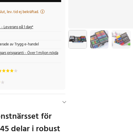
 slut, lev. tid ej bekräftad.
s
- Leverans på 1 dag*
fierade av Trygg e-handel
gars prisgaranti - Över 1 miljon nöjda
nstnärsset för
45 delar i robust