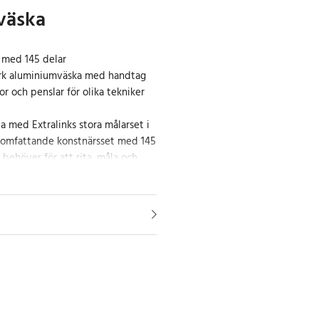
väska
 med 145 delar
tark aluminiumväska med handtag
or och penslar för olika tekniker
da med Extralinks stora målarset i
a omfattande konstnärsset med 145
 behöver för att rita, måla och
r och tekniker.
r, kritor, tuschpennor,
slar som ger unga konstnärer
entera fritt. Akvarell- och
nkelt att prova olika
edan färgpennor och tuschpennor
taljerade teckningar.
rktyg uppmuntrar fantasi och