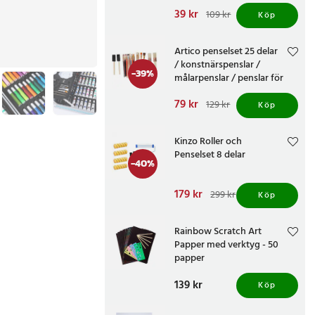
Nuvarande pris
39 kr
:
109 kr
Köp
39 kr
Tidigare pris
:
109 kr
Artico penselset 25 delar
/ konstnärspenslar /
-
39
%
målarpenslar / penslar för
akryl och hobby
Nuvarande pris
79 kr
:
129 kr
Köp
79 kr
Tidigare pris
:
129 kr
Kinzo Roller och
Penselset 8 delar
-
40
%
Nuvarande pris
179 kr
:
299 kr
Köp
179 kr
Tidigare pris
:
299 kr
Rainbow Scratch Art
Papper med verktyg - 50
papper
Pris
139 kr
:
139 kr
Köp