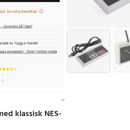
t slut, lev.tid ej bekräftad
s
- Leverans på 1 dag*
fierade av Trygg e-handel
gars prisgaranti - Över 1 miljon nöjda
med klassisk NES-