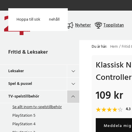
Hoppa till huvudinnehåll
Hoppa till sök
Meny
Nyheter
Topplistan
Du är här:
Hem
Fritid
Fritid & Leksaker
Klassisk 
Leksaker
Controller
Spel & pussel
109 kr
Pris
:
109 kr
TV-spelstillbehör
Se allt inom
tv-spelstillbehör
4.3
PlayStation 5
PlayStation 4
Meddela mig 