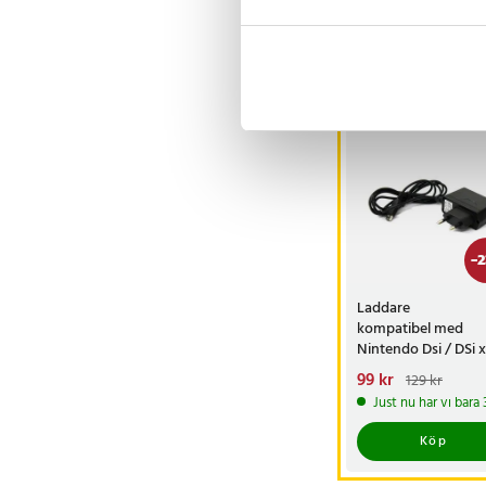
Visa fler re
Andra köpte o
-
2
Laddare
kompatibel med
Nintendo Dsi / DSi x
3DS / New 3DS XL
Nuvarande pris
99 kr
:
129 kr
99 kr
Tidigare pris
:
Just nu har vi bara
129 kr
Köp