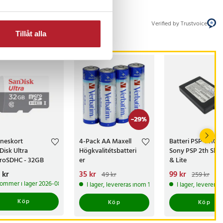
Verified by Trustvoice
Tillåt alla
-
29
%
neskort
4-Pack AA Maxell
Batteri PSP-S110 til
Disk Ultra
Högkvalitétsbatteri
Sony PSP 2th Slim
roSDHC - 32GB
er
& Lite
s
 kr
:
149 kr
Nuvarande pris
35 kr
:
Nuvarande pris
99 kr
:
49 kr
259 kr
35 kr
Tidigare pris
:
49 kr
99 kr
Tidigare pris
ommer i lager 2026-08-14
I lager, levereras inom 1-2 vardagar
I lager, leverera
259 kr
Köp
Köp
Köp