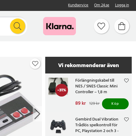
Kundservice
Om 24.se
Logga in
Vi rekommenderar även
Förlängningskabel till
NES / SNES Classic Mini
-
31
%
Controller – 1,8 m
Nuvarande pris
89 kr
:
129 kr
Köp
89 kr
Tidigare pris
:
129 kr
Gembird Dual Vibration
Trådlös spelkontroll för
PC, Playstation 2 och 3 -