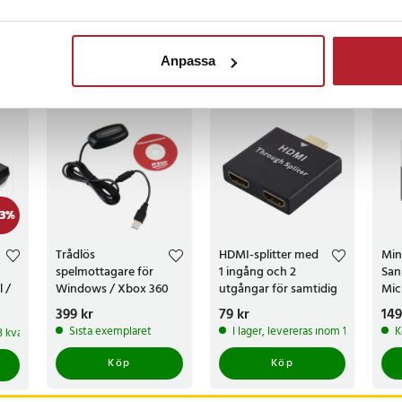
censioner
Anpassa
ckså
3
%
Trådlös
HDMI-splitter med
Min
spelmottagare för
1 ingång och 2
San
l /
Windows / Xbox 360
utgångar för samtidig
Mic
adapter
bildvisning
Pris
399 kr
:
399 kr
Pris
79 kr
:
79 kr
Pri
149
Sista exemplaret
I lager, levereras inom 1-2 vardagar
K
 3 kvar av denna produkt
Köp
Köp