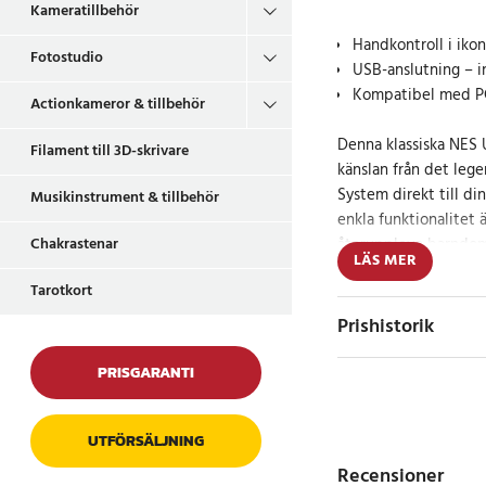
Kameratillbehör
Handkontroll i iko
Fotostudio
USB-anslutning – i
Kompatibel med PC
Actionkameror & tillbehör
Denna klassiska NES U
Filament till 3D-skrivare
känslan från det leg
System direkt till di
Musikinstrument & tillbehör
enkla funktionalitet 
återuppleva barndom
Chakrastenar
LÄS MER
utforska retrospel på
Tarotkort
Kontrollen ansluts vi
Prishistorik
installation av extra
meter får du bra räc
PRISGARANTI
Den är kompatibel m
konfigureras till alla
UTFÖRSÄLJNING
Retrospel på ett
Recensioner