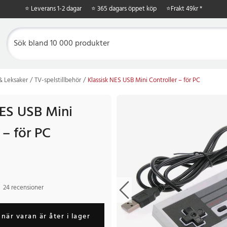
⭐ Leverans 1-2 dagar
⭐ 365 dagars öppet köp
⭐
Frakt 49kr *
 & Leksaker
TV-spelstillbehör
Klassisk NES USB Mini Controller – för PC
NES USB Mini
 – för PC
24 recensioner
när varan är åter i lager