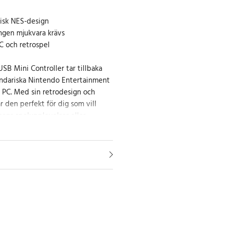
nisk NES-design
ngen mjukvara krävs
 och retrospel
SB Mini Controller tar tillbaka
endariska Nintendo Entertainment
n PC. Med sin retrodesign och
är den perfekt för dig som vill
ens spelupplevelser eller
 datorn.
a USB 2.0 och fungerar direkt utan
 mjukvara. Med en kabel på 1,5
kvidd för bekväm spelupplevelse.
ed Windows-datorer och kan
 spel som stödjer handkontroller.
 modernt sätt