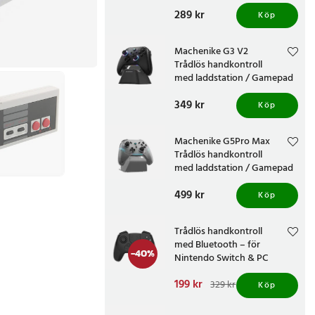
Svart
Pris
289 kr
:
289 kr
Köp
Machenike G3 V2
Trådlös handkontroll
med laddstation / Gamepad
/ Spelkontroll
Pris
349 kr
:
349 kr
Köp
Machenike G5Pro Max
Trådlös handkontroll
med laddstation / Gamepad
/ Spelkontroll
Pris
499 kr
:
499 kr
Köp
Trådlös handkontroll
med Bluetooth – för
-
40
%
Nintendo Switch & PC
Nuvarande pris
199 kr
:
329 kr
Köp
199 kr
Tidigare pris
:
329 kr