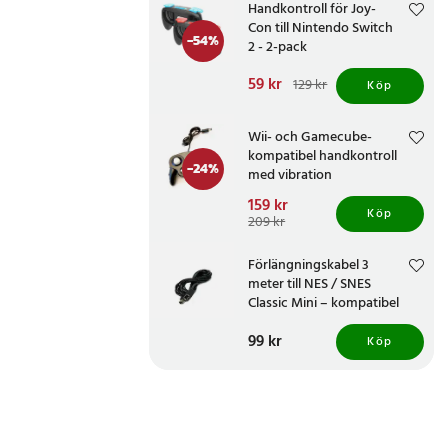
Handkontroll för Joy-
Con till Nintendo Switch
-
54
%
2 - 2-pack
Nuvarande pris
59 kr
:
129 kr
Köp
59 kr
Tidigare pris
:
129 kr
Wii- och Gamecube-
kompatibel handkontroll
-
24
%
med vibration
Nuvarande pris
159 kr
:
Köp
159 kr
Tidigare pris
:
209 kr
209 kr
Förlängningskabel 3
meter till NES / SNES
Classic Mini – kompatibel
med Classic Mini-kontroller
Pris
99 kr
:
99 kr
Köp