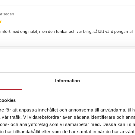
år sedan
jämfört med originalet, men den funkar och var billig, så lätt värd pengarna!
n
•
5 år sedan
rna fungerar inte.
Information
 sedan
cookies
e för att anpassa innehållet och annonserna till användarna, tillh
Blev lite fel med leveransen bara men dom gjorde det bästa för att det ko
vår trafik. Vi vidarebefordrar även sådana identifierare och anna
nnons- och analysföretag som vi samarbetar med. Dessa kan i sin
har tillhandahållit eller som de har samlat in när du har använt 