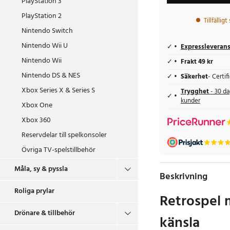
PlayStation 3
PlayStation 2
Tillfällig
Nintendo Switch
Nintendo Wii U
Expressleveran
Nintendo Wii
Frakt 49 kr
Nintendo DS & NES
Säkerhet
- Certi
Xbox Series X & Series S
Trygghet
- 30 da
kunder
Xbox One
Xbox 360
Reservdelar till spelkonsoler
Övriga TV-spelstillbehör
Måla, sy & pyssla
Beskrivning
Roliga prylar
Retrospel 
Drönare & tillbehör
känsla