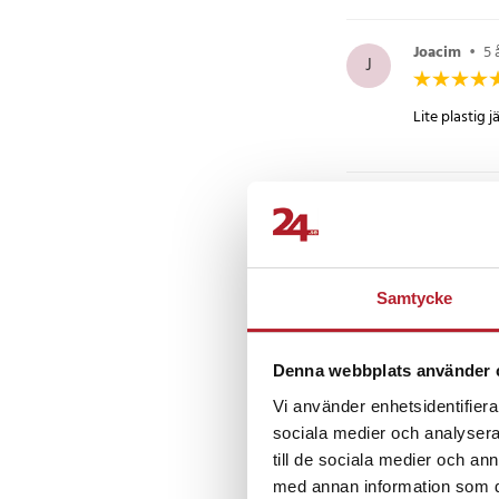
Joacim
•
5 
J
Lite plastig 
Roger Näsé
RN
Kass, knappa
Samtycke
Perra
•
6 år
P
Denna webbplats använder 
Vi använder enhetsidentifierar
Funkar bra. 
sociala medier och analysera 
till de sociala medier och a
med annan information som du 