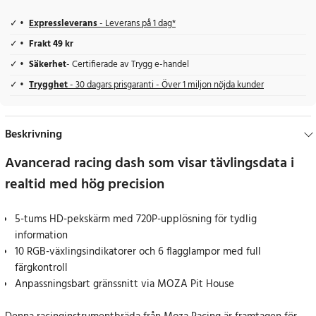
Expressleverans
- Leverans på 1 dag*
Frakt 49 kr
Säkerhet
- Certifierade av Trygg e-handel
Trygghet
- 30 dagars prisgaranti - Över 1 miljon nöjda kunder
Beskrivning
Avancerad racing dash som visar tävlingsdata i
realtid med hög precision
5-tums HD-pekskärm med 720P-upplösning för tydlig
information
10 RGB-växlingsindikatorer och 6 flagglampor med full
färgkontroll
Anpassningsbart gränssnitt via MOZA Pit House