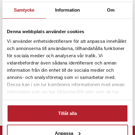
efter personliga preferenser och olika typer av racing.
Samtycke
Information
Om
Fortsätt att fynda
Växlingsljus och flaggsignaler för bättre fokus
TV-spelstillbehör
Övriga TV-spelstillbehör
Denna webbplats använder cookies
Tio toppmonterade RGB-växlingsljus hjälper till att hitta rätt
växlingsögonblick utan att blicken behöver lämna banan. Sex RGB-
Vi använder enhetsidentifierare för att anpassa innehållet
flagglampor visar tävlingssignaler som gul, blå eller röd flagg i
och annonserna till användarna, tillhandahålla funktioner
Fritid & Leksaker
realtid, med färger som kan justeras efter bana eller regelverk.
för sociala medier och analysera vår trafik. Vi
vidarebefordrar även sådana identifierare och annan
Stabil konstruktion med modern design
information från din enhet till de sociala medier och
annons- och analysföretag som vi samarbetar med.
Baksidan i aluminiumlegering kombineras med en tunn, flytande
Dessa kan i sin tur kombinera informationen med annan
form som ger ett modernt uttryck i cockpitmiljön. Den låga vikten
information som du har tillhandahållit eller som de har
på cirka 800 g bidrar till enkel montering utan att kompromissa
samlat in när du har använt deras tjänster.
med hållbarheten.
Tillåt alla
Flexibel montering och bred kompatibilitet
Instrumentbrädan fästs direkt på kompatibla MOZA-baser och har
⭐ 365 dagars öppet köp
Anpassa