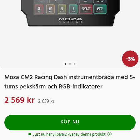
-
3
%
Moza CM2 Racing Dash instrumentbräda med 5-
tums pekskärm och RGB-indikatorer
2 569 kr
Nuvarande pris
:
2 569 kr
Tidigare pris
:
2 639 kr
2 639 kr
KÖP NU
Just nu har vi bara 2 kvar av denna produkt