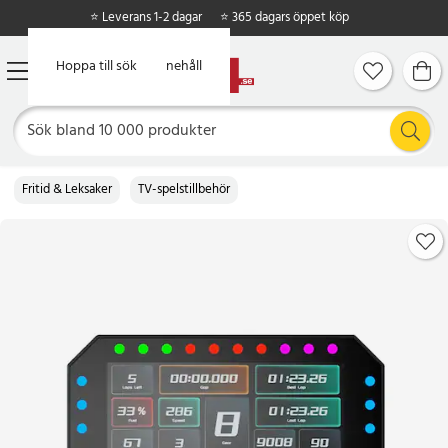
⭐ Leverans 1-2 dagar
⭐ 365 dagars öppet köp
Hoppa till huvudinnehåll
Hoppa till sök
Fritid & Leksaker
TV-spelstillbehör