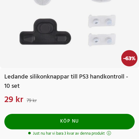
-
63
%
Ledande silikonknappar till PS3 handkontroll -
10 set
29 kr
Nuvarande pris
:
29 kr
Tidigare pris
:
79 kr
79 kr
KÖP NU
Just nu har vi bara 3 kvar av denna produkt