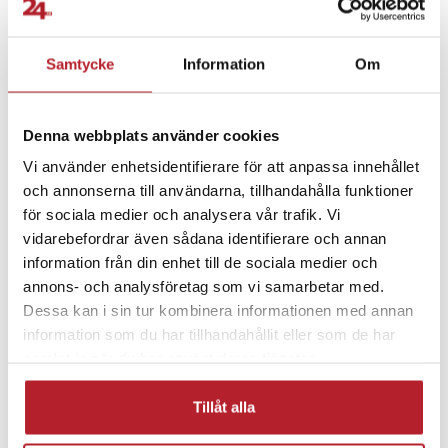
- Kompatibilitet: PS3-handkontroller
- Material: Silikon
Fortsätt att fynda
- Funktion: Elektrisk kontakt mellan knappar och kretskort
Samtycke
Information
Om
- Montering: Ersättningsdel, kräver demontering av handkontroll
TV-spelstillbehör
Övriga TV-spelstillbehör
- Antal: 10 set
Denna webbplats använder cookies
Artikelnummer
:
127117
Rea Tv-Spelstillbehör
Rea 10-29 Kronor
Vi använder enhetsidentifierare för att anpassa innehållet
och annonserna till användarna, tillhandahålla funktioner
för sociala medier och analysera vår trafik. Vi
Reservdelar till spelkonsoler
Fritid & Leksaker
vidarebefordrar även sådana identifierare och annan
information från din enhet till de sociala medier och
annons- och analysföretag som vi samarbetar med.
Dessa kan i sin tur kombinera informationen med annan
information som du har tillhandahållit eller som de har
samlat in när du har använt deras tjänster.
Tillåt alla