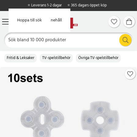
⭐ Leverans 1-2 dagar
⭐ 365 dagars öppet köp
Hoppa till huvudinnehåll
Hoppa till sök
Fritid & Leksaker
TV-spelstillbehör
Övriga TV-spelstillbehör