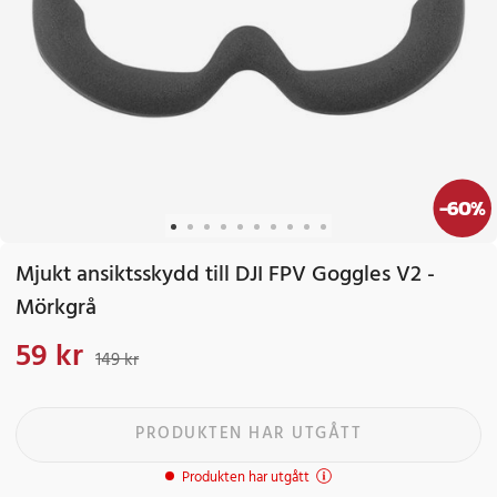
-
60
%
Mjukt ansiktsskydd till DJI FPV Goggles V2 -
Mörkgrå
59 kr
Nuvarande pris
:
59 kr
Tidigare pris
:
149 kr
149 kr
PRODUKTEN HAR UTGÅTT
Produkten har utgått