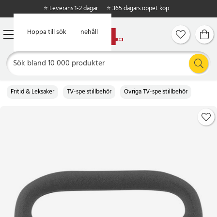
⭐ Leverans 1-2 dagar
⭐ 365 dagars öppet köp
Hoppa till huvudinnehåll
Hoppa till sök
Fritid & Leksaker
TV-spelstillbehör
Övriga TV-spelstillbehör