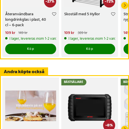
-
27
%
-
72
%
- Kompatibilitet: DJI FPV Goggles V2
Återanvändbara
Skoställ med 5 Hyllor
St
Artikelnummer
:
123547
longdrinkglas i plast, 40
ry
cl – 6-pack
Nuvarande pris
109 kr
:
Nuvarande pris
109 kr
:
Nu
149
149 kr
389 kr
109 kr
Tidigare pris
:
149 kr
109 kr
Tidigare pris
:
389 kr
149
I lager, levereras inom 1-2 vardagar
I lager, levereras inom 1-2 vardagar
Köp
Köp
Andra köpte också
BÄSTSÄLJARE
BÄS
-
8
%