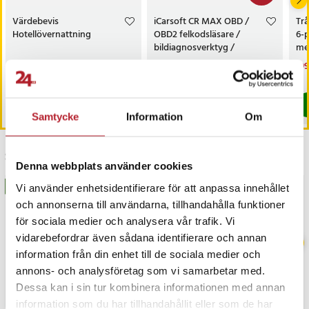
Värdebevis
iCarsoft CR MAX OBD /
Trå
Hotellövernattning
OBD2 felkodsläsare /
6-
bildiagnosverktyg /
med
diagnosverktyg för bil
sk
Pris
1 500 kr
:
1 500 kr
Nuvarande pris
3 698 kr
:
Nu
199
3 999 kr
3 698 kr
Tidigare pris
:
3 999 kr
199
I lager, levereras inom 1-2 vardagar
I lager, levereras inom 1-2 vardagar
Köp
Köp
Samtycke
Information
Om
Senast besökta
Denna webbplats använder cookies
BÄSTSÄLJARE
Vi använder enhetsidentifierare för att anpassa innehållet
och annonserna till användarna, tillhandahålla funktioner
för sociala medier och analysera vår trafik. Vi
vidarebefordrar även sådana identifierare och annan
information från din enhet till de sociala medier och
annons- och analysföretag som vi samarbetar med.
Dessa kan i sin tur kombinera informationen med annan
information som du har tillhandahållit eller som de har