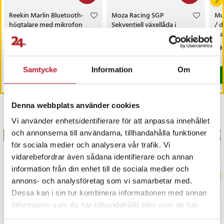
justeras inställningar, profiler och force feedback snabbt och
överskådligt.
Reekin Marlin Bluetooth-
Moza Racing SGP
Mug
högtalare med mikrofon
Sekventiell växellåda i
/ 
– Svart
metall med justerbart
pl
Specifikation
motstånd och RGB-knappar
oso
Nuvarande pris
99 kr
:
Nuvarande pris
1 399 kr
:
Pri
89 
199 kr
1 699 kr
- Typ: Direct drive-rattbas
för PC
99 kr
Tidigare pris
:
199 kr
1 399 kr
Tidigare pris
:
1 699 kr
I lager, levereras inom 1-2 vardagar
I lager, levereras inom 1-2 vardagar
- Max vridmoment: 9 Nm
Samtycke
Information
Om
- Encoder: 21-bitars magnetisk
Köp
Köp
- Processor: 280 MHz
- Material: Aluminiumlegering av flygplanskvalitet
Denna webbplats använder cookies
- Anslutningar: USB, pedal, växling, parkeringsbroms, dash,
Senast besökta
nödstopp
Vi använder enhetsidentifierare för att anpassa innehållet
- Trådlöst gränssnitt: Bluetooth
och annonserna till användarna, tillhandahålla funktioner
BÄSTSÄLJARE
BÄS
- Mått: 15,7 x 24 x 12,4 cm
för sociala medier och analysera vår trafik. Vi
- Vikt: 6,8 kg
vidarebefordrar även sådana identifierare och annan
- Färg: Svart
information från din enhet till de sociala medier och
- Garanti: 24 månader
annons- och analysföretag som vi samarbetar med.
Dessa kan i sin tur kombinera informationen med annan
Artikelnummer
:
127655
information som du har tillhandahållit eller som de har
samlat in när du har använt deras tjänster.