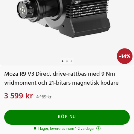
-
14
%
Moza R9 V3 Direct drive-rattbas med 9 Nm
vridmoment och 21-bitars magnetisk kodare
3 599 kr
Nuvarande pris
:
3 599 kr
Tidigare pris
:
4 169 kr
4 169 kr
KÖP NU
I lager, levereras inom 1-2 vardagar