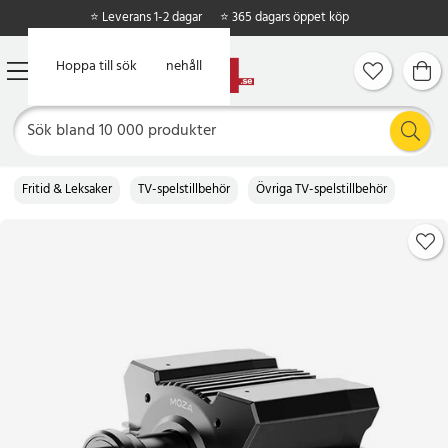
⭐ Leverans 1-2 dagar
⭐ 365 dagars öppet köp
Hoppa till huvudinnehåll
Hoppa till sök
Fritid & Leksaker
TV-spelstillbehör
Övriga TV-spelstillbehör