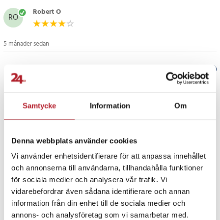
utrymmen. Den kompakta konstruktionen bidrar till enkel placering
utan att kompromissa med stabilitet.
Robert O
RO
Genomtänkta materialval för hållbar känsla
5 månader sedan
Rattbasen är tillverkad i aluminium av flygplanskvalitet, ratten har
handsytt lädergrepp och pedalerna är byggda i höghållfast stål.
Verified by Trustvoice
Detta ger en solid och förtroendeingivande känsla som håller för
många timmars intensiv användning.
PRISGARANTI
Samtycke
Information
Om
Anpassningsbara pedaler för personlig körstil
UTFÖRSÄLJNING
Pedaluppsättningen med två pedaler erbjuder justerbart
Denna webbplats använder cookies
pedalavstånd och höjd. Möjlighet finns även att anpassa
Vi använder enhetsidentifierare för att anpassa innehållet
pedalernas responskurvor, vilket gör det lättare att hitta en känsla
och annonserna till användarna, tillhandahålla funktioner
som passar både körstil och olika typer av racingspel.
för sociala medier och analysera vår trafik. Vi
vidarebefordrar även sådana identifierare och annan
Smidig kontroll via MOZA Pit House och app
information från din enhet till de sociala medier och
Fortsätt att fynda
MOZA Pit House-mjukvaran samlar inställningar, profiler och
annons- och analysföretag som vi samarbetar med.