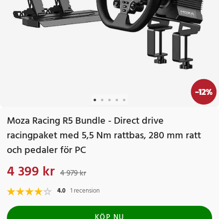
-
12
%
Moza Racing R5 Bundle - Direct drive
racingpaket med 5,5 Nm rattbas, 280 mm ratt
och pedaler för PC
4 399 kr
Nuvarande pris
:
4 399 kr
Tidigare pris
:
4 979 kr
4 979 kr
4.0
1 recension
KÖP NU