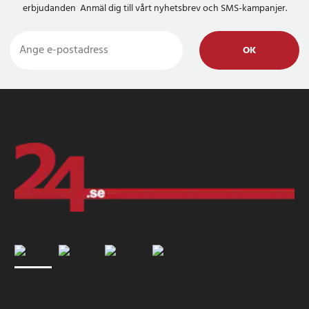
erbjudanden Anmäl dig till vårt nyhetsbrev och SMS-kampanjer.
OK