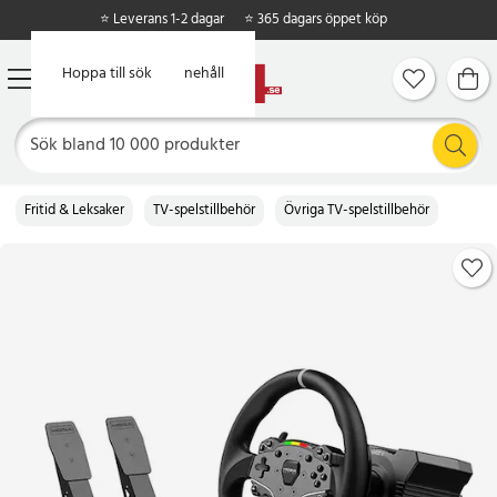
⭐ Leverans 1-2 dagar
⭐ 365 dagars öppet köp
Hoppa till huvudinnehåll
Hoppa till sök
Fritid & Leksaker
TV-spelstillbehör
Övriga TV-spelstillbehör