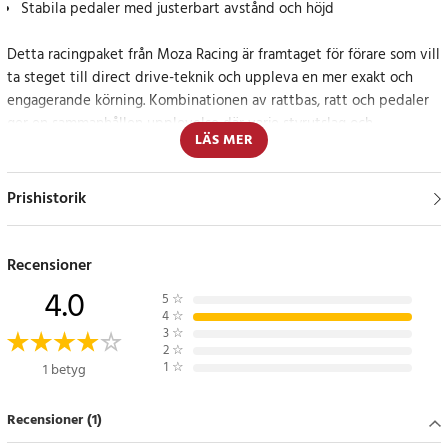
Stabila pedaler med justerbart avstånd och höjd
Detta racingpaket från Moza Racing är framtaget för förare som vill
ta steget till direct drive-teknik och uppleva en mer exakt och
engagerande körning. Kombinationen av rattbas, ratt och pedaler
ger en sammanhållen upplevelse där varje styrutslag och
LÄS MER
pedalrörelse återges med hög precision.
Direct drive-kraft med tydlig återkoppling
Prishistorik
Rattbasen levererar 5,5 Nm vridmoment från en servomotor med
hög effekttäthet. Detta ger en direkt och linjär återkoppling som
Recensioner
låter vägunderlag, curbs och greppnivåer kännas tydligt i händerna
4.0
5
☆
vid både lugn körning och pressade situationer.
4
☆
3
☆
2
☆
Kompakt lösning för begränsat utrymme
1
☆
1 betyg
Med medföljande bordsfäste kan uppsättningen monteras på
Recensioner (1)
skrivbord eller bord, vilket gör paketet lämpligt även i mindre