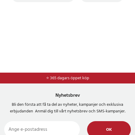
⭐ 365 dagars öppet köp
⭐
Frakt 49kr *
Nyhetsbrev
Bli den första att få ta del av nyheter, kampanjer och exklusiva
erbjudanden Anmäl dig till vårt nyhetsbrev och SMS-kampanjer.
OK