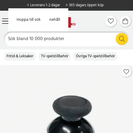
⭐ Leverans 1-2 dagar
⭐ 365 dagars öppet köp
Hoppa till huvudinnehåll
Hoppa till sök
Fritid & Leksaker
TV-spelstillbehör
Övriga TV-spelstillbehör