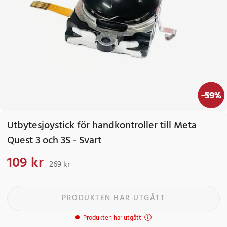
-
59
%
Utbytesjoystick för handkontroller till Meta
Quest 3 och 3S - Svart
109 kr
Nuvarande pris
:
109 kr
Tidigare pris
:
269 kr
269 kr
PRODUKTEN HAR UTGÅTT
Produkten har utgått