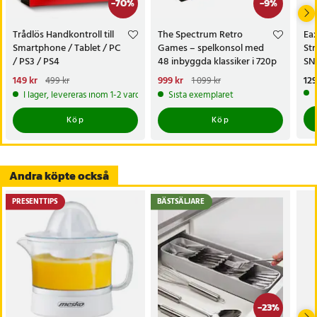
-
70
%
-
9
%
- Funktion: Ersättningsdel för handkontroll
- Skick: Testad och klar för användning
Trådlös Handkontroll till
The Spectrum Retro
Ea
- Kompatibilitet: Meta Quest 3, Meta Quest 3S
Smartphone / Tablet / PC
Games – spelkonsol med
Str
/ PS3 / PS4
48 inbyggda klassiker i 720p
SN
Artikelnummer
:
126768
HD
Nuvarande pris
149 kr
:
Nuvarande pris
999 kr
:
Pri
129
499 kr
1 099 kr
149 kr
Tidigare pris
:
499 kr
999 kr
Tidigare pris
:
1 099 kr
I lager, levereras inom 1-2 vardagar
Sista exemplaret
Köp
Köp
Andra köpte också
PRESENTTIPS
BÄSTSÄLJARE
-
23
%