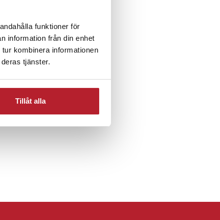
andahålla funktioner för
n information från din enhet
9 Kronor
Köksprodukter
 tur kombinera informationen
deras tjänster.
saker och Spel
Tillåt alla