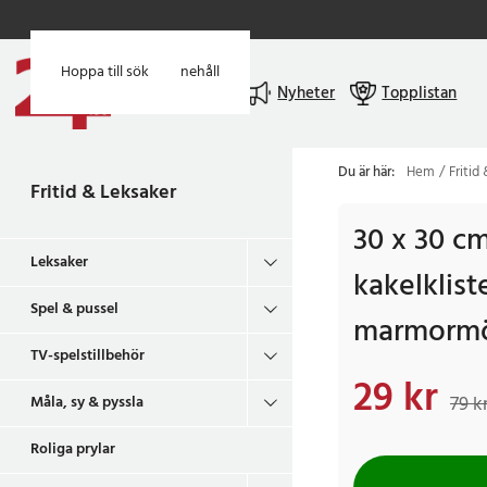
Hoppa till huvudinnehåll
Hoppa till sök
Meny
Nyheter
Topplistan
Du är här:
Hem
Fritid
Fritid & Leksaker
30 x 30 c
Leksaker
kakelklis
Spel & pussel
marmormö
TV-spelstillbehör
29 kr
Nuvarande pris
:
29 k
79 k
Måla, sy & pyssla
Roliga prylar