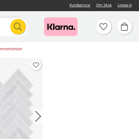
Kundservice
Om 24.se
Logga in
marmormönster