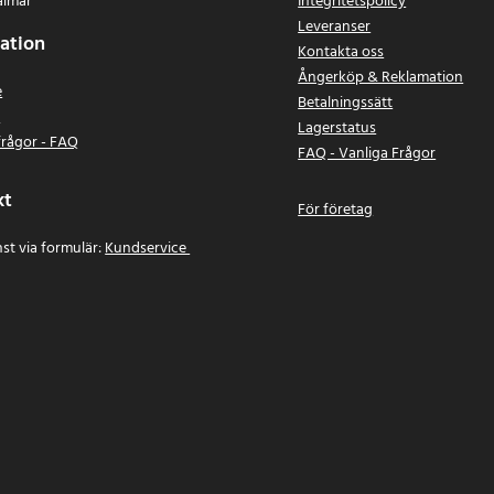
almar
Integritetspolicy
Leveranser
ation
Kontakta oss
Ångerköp & Reklamation
e
Betalningssätt
n
Lagerstatus
frågor - FAQ
FAQ - Vanliga Frågor
kt
För företag
st via formulär:
Kundservice