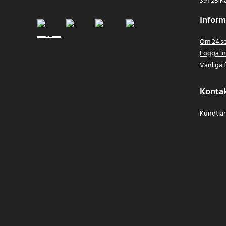
391 28 K
Inform
Om 24.s
Logga i
Vanliga 
Konta
Kundtjän