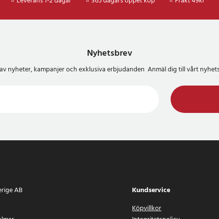
grått marmormönster
⭐ Leverans 1-2 dagar
⭐ 365 dagars öppet köp
⭐
Frakt 49kr *
06
Nyhetsbrev
del av nyheter, kampanjer och exklusiva erbjudanden Anmäl dig till vårt nyh
erige AB
Kundservice
Köpvillkor