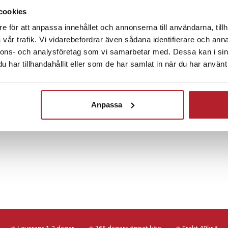
cookies
et i PET och polyuretan tål ytan
Fortsätt att fynda
me, olja och mögel. Det gör
e för att anpassa innehållet och annonserna till användarna, tillh
ör användning i kök och badrum,
vår trafik. Vi vidarebefordrar även sådana identifierare och anna
Hem & Trädgård
Kökstillbehör
Rea 10-2
kivor, sovrum, vardagsrum och
nnons- och analysföretag som vi samarbetar med. Dessa kan i sin
n är dessutom lätt att hålla ren
har tillhandahållit eller som de har samlat in när du har använt 
ing.
Övriga kökstillbehör
Rea Lek
ed klassiskt uttryck
Anpassa
erade klistermärket är ett smart
tt hem på nolltid – med hållbarhet
uretan