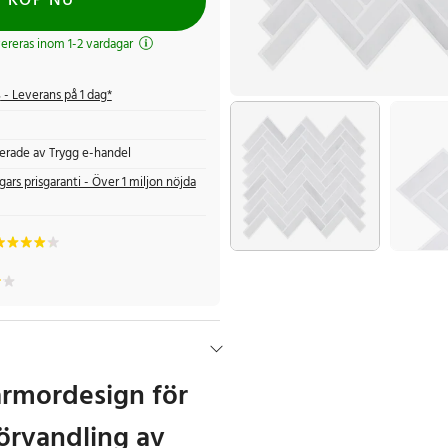
KÖP NU
evereras inom 1-2 vardagar
s
- Leverans på 1 dag*
fierade av Trygg e-handel
gars prisgaranti - Över 1 miljon nöjda
rmordesign för
 förvandling av