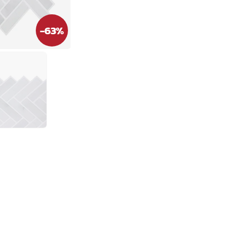
-
63
%