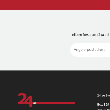
- Mönster: Vitt och 
Artikelnummer
:
1224
Bli den första att få ta 
24 se Sv
Box 829