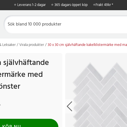
⭐ Leverans 1-2 dagar
⭐ 365 dagars öppet köp
⭐
Frakt 49kr *
 & Leksaker
Virala produkter
30 x 30 cm självhäftande kakelklistermärke med 
m självhäftande
termärke med
nster
r
Tidigare pris
:
79 kr
r