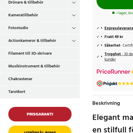
Drönare & tillbehör
I lager, l
Kameratillbehör
Fotostudio
Expressleveran
Frakt 49 kr
Actionkameror & tillbehör
Säkerhet
- Certi
Filament till 3D-skrivare
Trygghet
- 30 da
kunder
Musikinstrument & tillbehör
Chakrastenar
Tarotkort
Beskrivning
PRISGARANTI
Elegant ma
en stilfull
UTFÖRSÄLJNING