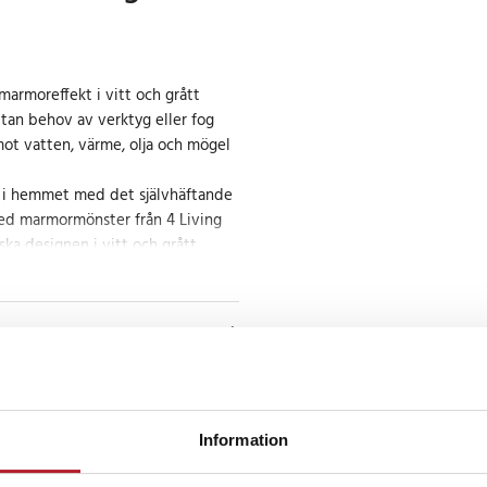
marmoreffekt i vitt och grått
utan behov av verktyg eller fog
ot vatten, värme, olja och mögel
a i hemmet med det självhäftande
ed marmormönster från 4 Living
ska designen i vitt och grått
tt ge köket, badrummet eller andra
 – utan att behöva renovera.
sidan gör installationen enkel
er både fogning och cement,
h minskar arbetsmomenten. Rengör
ktlinje, ta bort skyddsfilmen och
Information
ärket på plats – så är
ng.