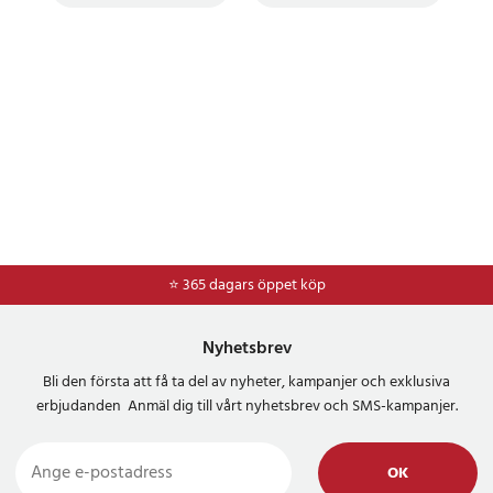
⭐ 365 dagars öppet köp
⭐
Frakt 49kr *
Nyhetsbrev
Bli den första att få ta del av nyheter, kampanjer och exklusiva
erbjudanden Anmäl dig till vårt nyhetsbrev och SMS-kampanjer.
OK