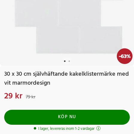
-
63
%
30 x 30 cm självhäftande kakelklistermärke med
vit marmordesign
29 kr
Nuvarande pris
:
29 kr
Tidigare pris
:
79 kr
79 kr
KÖP NU
I lager, levereras inom 1-2 vardagar