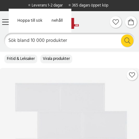
⭐ Leverans 1-2 dagar
⭐ 365 dagars öppet köp
Hoppa till huvudinnehåll
Hoppa till sök
Fritid & Leksaker
Virala produkter