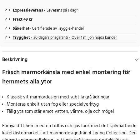
Expressleverans
- Leverans på 1 dag*
Frakt 49 kr
Säkerhet
- Certifierade av Trygg e-handel
Trygghet
- 30 dagars prisgaranti - Över 1 miljon nöjda kunder
Beskrivning
Fräsch marmorkänsla med enkel montering för
hemmets alla ytor
Klassisk vit marmordesign med subtila grå ådringar
Monteras enkelt utan fog eller specialverktyg
Tålig yta som står emot vatten, värme, olja och mögel
Förnya ditt hem med en tidlös och ljus look med det självhäftande
kakelklistermärket i vit marmordesign från 4 Living Collection. Den