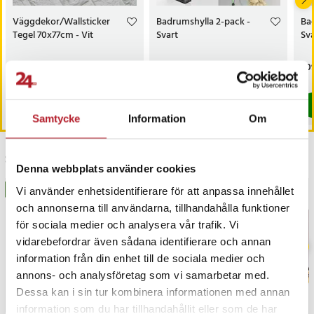
Väggdekor/Wallsticker
Badrumshylla 2-pack -
Bad
Tegel 70x77cm - Vit
Svart
Sva
Pris
89 kr
:
89 kr
Pris
169 kr
:
169 kr
Pri
209
I lager, levereras inom 1-2 vardagar
I lager, levereras inom 1-2 vardagar
Köp
Köp
Samtycke
Information
Om
Senast besökta
Denna webbplats använder cookies
BÄSTSÄLJARE
BÄSTSÄLJARE
Vi använder enhetsidentifierare för att anpassa innehållet
och annonserna till användarna, tillhandahålla funktioner
för sociala medier och analysera vår trafik. Vi
vidarebefordrar även sådana identifierare och annan
information från din enhet till de sociala medier och
annons- och analysföretag som vi samarbetar med.
Dessa kan i sin tur kombinera informationen med annan
information som du har tillhandahållit eller som de har