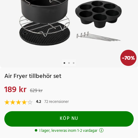
-
70
%
Air Fryer tillbehör set
189 kr
Nuvarande pris
:
189 kr
Tidigare pris
:
629 kr
629 kr
4.2
72 recensioner
KÖP NU
I lager, levereras inom 1-2 vardagar