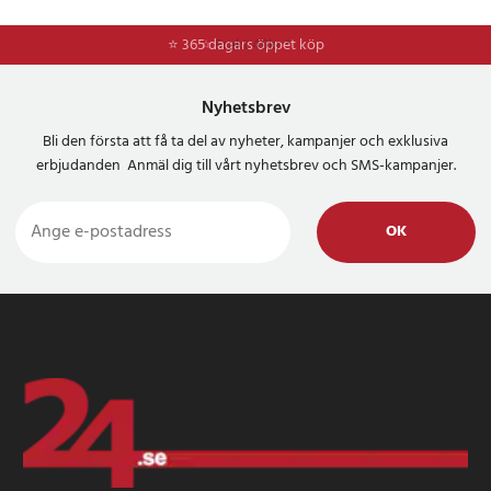
⭐ 365 dagars öppet köp
⭐
Frakt 49kr *
Nyhetsbrev
Bli den första att få ta del av nyheter, kampanjer och exklusiva
erbjudanden Anmäl dig till vårt nyhetsbrev och SMS-kampanjer.
OK