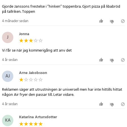
Gjorde Janssons frestelse i ”hinken” toppenbra. Gjort pizza på libabröd
på tallriken. Toppen
4 månader sedan
Jonna
J
Vi får se när jag kommerigång att anv det
4 år sedan
Arne Jakobsson
AJ
Artikelnummer
:
78835
Reklamen säger att utrustningen är universell men har inte hittills hittat
någon Air fryer den passar till. Letar vidare.
4 år sedan
Katarina Artursdotter
KA