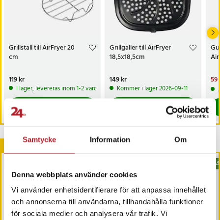
Grillställ till AirFryer 20
Grillgaller till AirFryer
Gu
cm
18,5x18,5cm
Air
Pris
119 kr
:
119 kr
Pris
149 kr
:
149 kr
Nu
59 
59 
I lager, levereras inom 1-2 vardagar
Kommer i lager 2026-09-11
Köp
Köp
Samtycke
Information
Om
Andra köpte också
BÄSTSÄLJARE
BÄSTSÄLJARE
BÄS
Denna webbplats använder cookies
Vi använder enhetsidentifierare för att anpassa innehållet
och annonserna till användarna, tillhandahålla funktioner
för sociala medier och analysera vår trafik. Vi