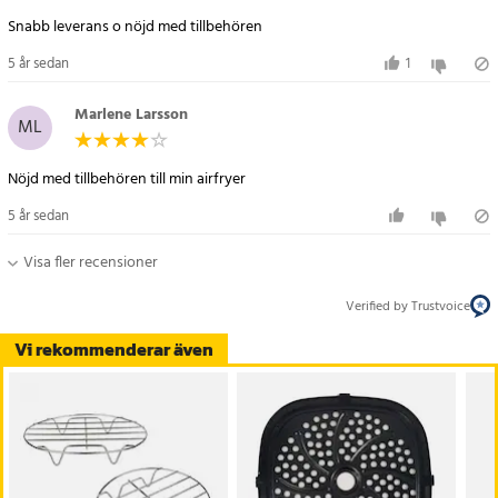
Snabb leverans o nöjd med tillbehören
5 år sedan
1
Marlene Larsson
ML
Nöjd med tillbehören till min airfryer
5 år sedan
Visa fler recensioner
Verified by Trustvoice
Vi rekommenderar även