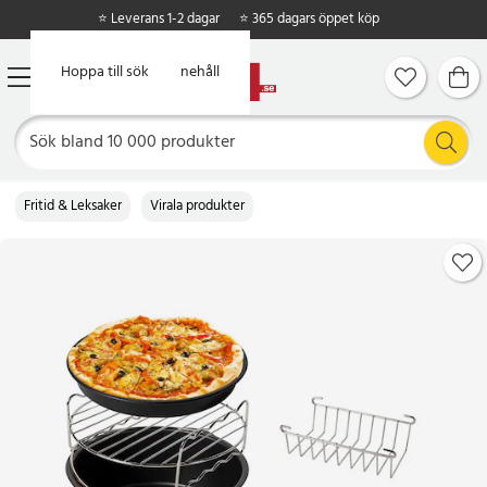
⭐ Leverans 1-2 dagar
⭐ 365 dagars öppet köp
Hoppa till huvudinnehåll
Hoppa till sök
Fritid & Leksaker
Virala produkter