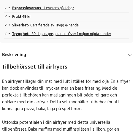
Expressleverans
- Leverans på 1 dag*
Frakt 49 kr
Säkerhet
- Certifierade av Trygg e-handel
Trygghet
- 30 dagars prisgaranti - Över 1 miljon nöjda kunder
Beskrivning
Tillbehörsset till airfryers
En airfryer tillagar din mat med luft istället för med olja. En airfryer
kan dock användas till mycket mer än bara fritering. Med de
perfekta tillbehören kan matlagningen bli både roligare och
enklare med din airfryer. Detta set innehåller tillbehör för att
kunna göra pizza, baka, laga på spett m.m.
Utforska potentialen i din airfryer med detta universella
tillbehörsset. Baka muffins med muffinsplåten i silikon, gör en