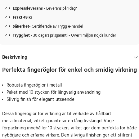
Expressleverans
- Leverans på 1 dag*
Frakt 49 kr
Säkerhet
- Certifierade av Trygg e-handel
Trygghet
- 30 dagars prisgaranti - Över 1 miljon nöjda kunder
Beskrivning
Perfekta fingeröglor för enkel och smidig virkning
Robusta fingeröglor i metall
Paket med 10 stycken för långvarig användning
Silvrig finish för elegant utseende
Dessa fingeröglor för virkning är tillverkade av hållbart
metallmaterial, vilket garanterar en lång livslängd. Varje
förpackning innehåller 10 stycken, vilket gör dem perfekta för både
nybörjare och erfarna virkare. Den silvriga finishen ger ett stilrent