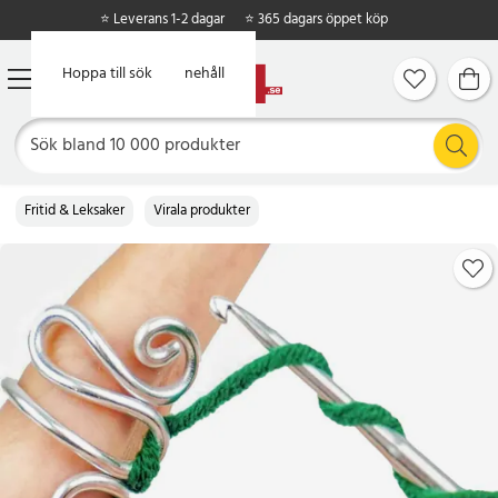
⭐ Leverans 1-2 dagar
⭐ 365 dagars öppet köp
Hoppa till huvudinnehåll
Hoppa till sök
Fritid & Leksaker
Virala produkter