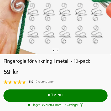
Fingerögla för virkning i metall - 10-pack
59 kr
Pris
:
59 kr
5.0
2 recensioner
KÖP NU
I lager, levereras inom 1-2 vardagar