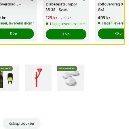
föverdrag L -
Diabetesstrumpor
sofföverdrag XL -
35-38 - Svart
Grå
s
 kr
:
499 kr
Nuvarande pris
129 kr
:
Pris
499 kr
:
499 kr
239 kr
129 kr
Tidigare pris
:
 lager, levereras inom 1-2 vardagar
I lager, leverera
I lager, levereras inom 1-2 vardagar
239 kr
Köp
Köp
Köp
TSÄLJARE
BÄSTSÄLJARE
Köksprodukter