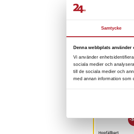
Fin produkt..
Översatt från
Samtycke
John B
•
2 
JB
Denna webbplats använder 
Vi använder enhetsidentifierar
sociala medier och analysera 
till de sociala medier och a
Andra köpte o
med annan information som du 
-
3
Hopfällbart