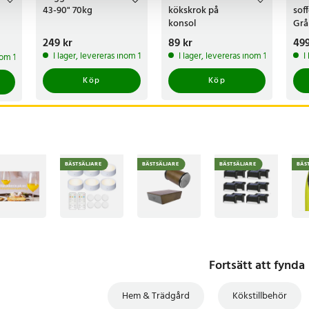
43-90" 70kg
kökskrok på
sof
konsol
Grå
Pris
249 kr
:
249 kr
Pris
89 kr
:
89 kr
Pri
499
I lager, levereras inom 1-2 vardagar
I lager, levereras inom 1-2 vardagar
I
inom 1-2 vardagar
Köp
Köp
BÄSTSÄLJARE
BÄSTSÄLJARE
BÄSTSÄLJARE
BÄS
Fortsätt att fynda
Hem & Trädgård
Kökstillbehör