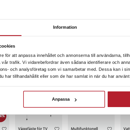
 ger bra plats i kylen då de kan läggas ovanpå varandra.
 danska
•
Visa original
Information
år sedan
cookies
e för att anpassa innehållet och annonserna till användarna, tillh
vår trafik. Vi vidarebefordrar även sådana identifierare och anna
nnons- och analysföretag som vi samarbetar med. Dessa kan i sin
ckså
har tillhandahållit eller som de har samlat in när du har använt 
BÄSTSÄLJARE
Anpassa
4
%
Väggfäste för TV
Multifunktonell
Vat