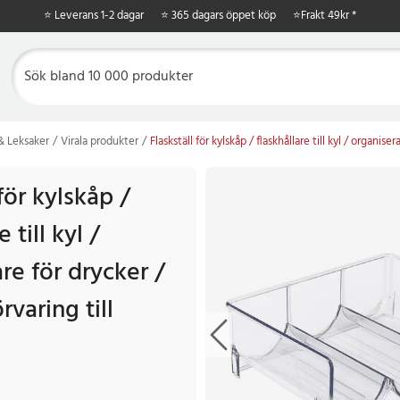
⭐ Leverans 1-2 dagar
⭐ 365 dagars öppet köp
⭐
Frakt 49kr *
 & Leksaker
Virala produkter
Flaskställ för kylskåp / flaskhållare till kyl / organiser
 för kylskåp /
 till kyl /
re för drycker /
rvaring till