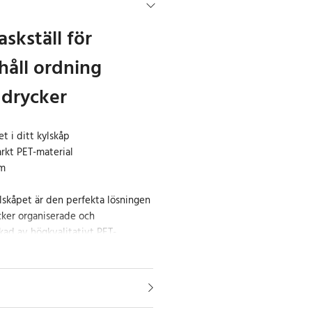
askställ för
håll ordning
 drycker
 i ditt kylskåp
tarkt PET-material
cm
kylskåpet är den perfekta lösningen
ycker organiserade och
erkad av högkvalitativt PET-
det hållbarhet och långvarig
genomskinliga designen låter dig
r du har till hands, och dess
er flera flaskor samtidigt.