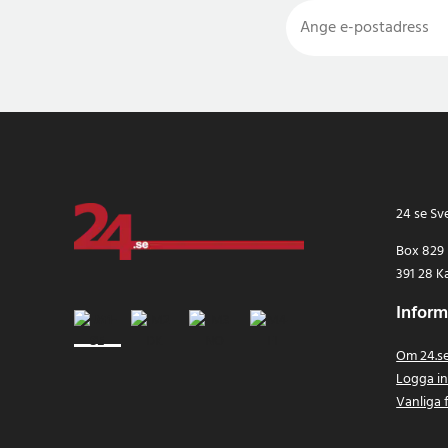
24 se Sv
Box 829
391 28 K
Inform
Om 24.s
Logga i
Vanliga 