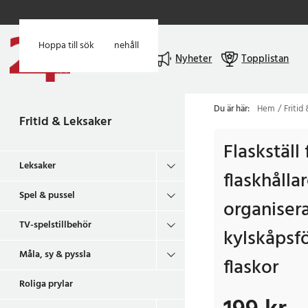
Hoppa till huvudinnehåll
Hoppa till sök
Meny
Nyheter
Topplistan
Du är här:
Hem
Fritid
Fritid & Leksaker
Flaskställ
Leksaker
flaskhållare
Spel & pussel
organisera
TV-spelstillbehör
kylskåpsfö
Måla, sy & pyssla
flaskor
Roliga prylar
Pris
:
199 kr