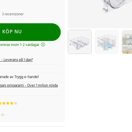
3 recensioner
KÖP NU
evereras inom 1-2 vardagar
s
- Leverans på 1 dag*
fierade av Trygg e-handel
gars prisgaranti - Över 1 miljon nöjda