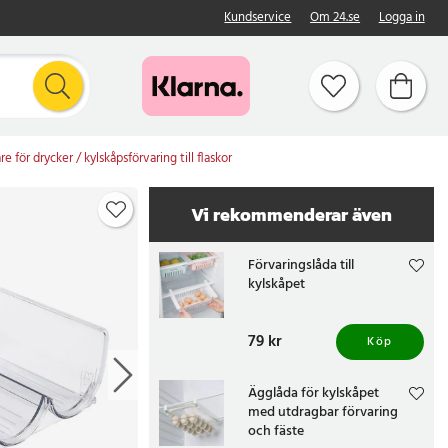
Kundservice
Om 24.se
Logga in
are för drycker / kylskåpsförvaring till flaskor
Vi rekommenderar även
Förvaringslåda till
kylskåpet
Pris
79 kr
:
79 kr
Köp
Ägglåda för kylskåpet
med utdragbar förvaring
och fäste