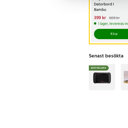
Datorbord I
Bambu
Nuvarande pris
399 kr
:
609 kr
399 kr
Tidigare pris
:
I lager, levereras 
609 kr
Köp
Senast besökta
BÄSTSÄLJARE