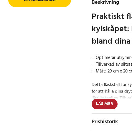
Beskrivning
Praktiskt fl
kylskåpet: 
bland dina
Optimerar utrymmet
Tillverkad av slits
Mått: 29 cm x 20 
Detta flaskställ för 
för att hålla dina dr
lättillgängliga. Tillv
LÄS MER
material, garanterar 
användning. Och den 
enkelt se vilka drycke
Prishistorik
generösa storlek rymm