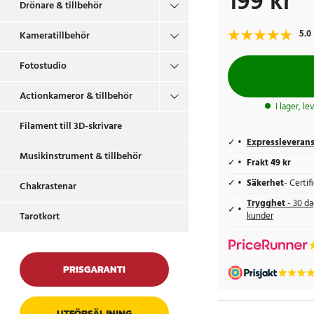
199 kr
Drönare & tillbehör
5.0
Kameratillbehör
Fotostudio
Actionkameror & tillbehör
I lager, l
Filament till 3D-skrivare
Expressleveran
Musikinstrument & tillbehör
Frakt 49 kr
Säkerhet
- Certi
Chakrastenar
Trygghet
- 30 da
Tarotkort
kunder
PRISGARANTI
UTFÖRSÄLJNING