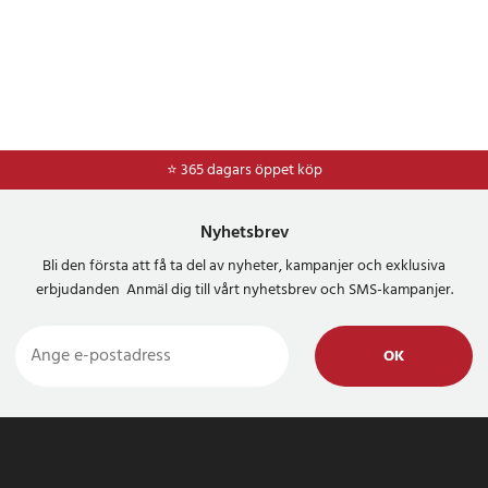
⭐ 365 dagars öppet köp
⭐
Frakt 49kr *
Nyhetsbrev
Bli den första att få ta del av nyheter, kampanjer och exklusiva
erbjudanden Anmäl dig till vårt nyhetsbrev och SMS-kampanjer.
OK