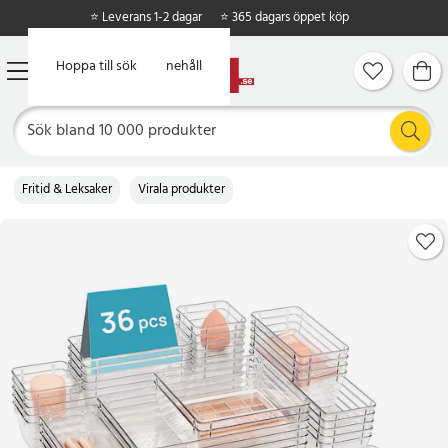
⭐ Leverans 1-2 dagar
⭐ 365 dagars öppet köp
Hoppa till huvudinnehåll
Hoppa till sök
Fritid & Leksaker
Virala produkter