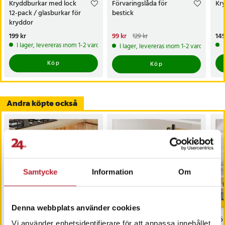
Kryddburkar med lock
Förvaringslåda för
Kry
12-pack / glasburkar för
bestick
kryddor
Pris
199 kr
:
199 kr
Nuvarande pris
99 kr
:
Pri
149
129 kr
99 kr
Tidigare pris
:
129 kr
I lager, levereras inom 1-2 vardagar
I lager, levereras inom 1-2 vardagar
Köp
Köp
Andra köpte också
Samtycke
Information
Om
Denna webbplats använder cookies
Utdragbar låda för
Utdragbart
För
Vi använder enhetsidentifierare för att anpassa innehållet