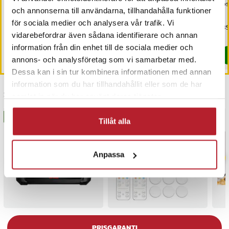
köksskåp 30x43cm
förvaringsställ för
ros
och annonserna till användarna, tillhandahålla funktioner
stekpannor 52cm - Svart
för sociala medier och analysera vår trafik. Vi
Pris
229 kr
:
229 kr
Pris
249 kr
:
249 kr
Pri
189
vidarebefordrar även sådana identifierare och annan
I lager, levereras inom 1-2 vardagar
Kommer i lager 2026-10-30
information från din enhet till de sociala medier och
Köp
Köp
annons- och analysföretag som vi samarbetar med.
Dessa kan i sin tur kombinera informationen med annan
information som du har tillhandahållit eller som de har
Senast besökta
samlat in när du har använt deras tjänster.
BÄSTSÄLJARE
BÄSTSÄLJARE
Tillåt alla
Anpassa
PRISGARANTI