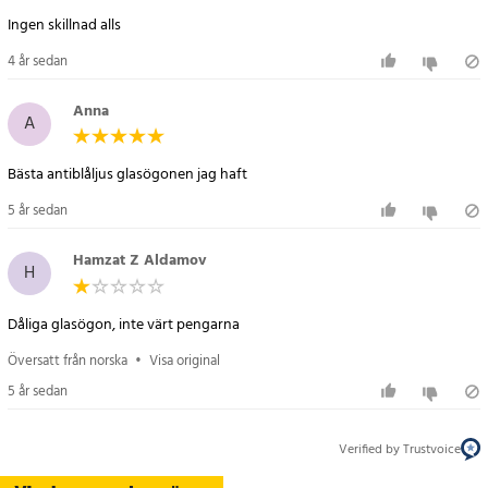
Artikelnummer
:
82692
Ingen skillnad alls
4 år sedan
Anna
A
Bästa antiblåljus glasögonen jag haft
5 år sedan
Hamzat Z Aldamov
H
Dåliga glasögon, inte värt pengarna
Översatt från norska
•
Visa original
5 år sedan
Verified by Trustvoice