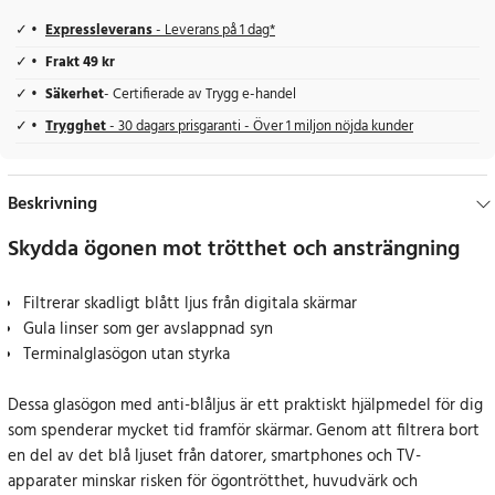
Expressleverans
- Leverans på 1 dag*
Frakt 49 kr
Säkerhet
- Certifierade av Trygg e-handel
Trygghet
- 30 dagars prisgaranti - Över 1 miljon nöjda kunder
Beskrivning
Skydda ögonen mot trötthet och ansträngning
Filtrerar skadligt blått ljus från digitala skärmar
Gula linser som ger avslappnad syn
Terminalglasögon utan styrka
Dessa glasögon med anti-blåljus är ett praktiskt hjälpmedel för dig
som spenderar mycket tid framför skärmar. Genom att filtrera bort
en del av det blå ljuset från datorer, smartphones och TV-
apparater minskar risken för ögontrötthet, huvudvärk och