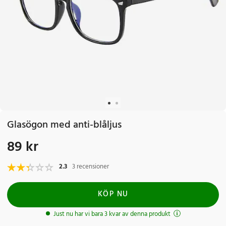
Glasögon med anti-blåljus
89 kr
Pris
:
89 kr
2.3
3 recensioner
KÖP NU
Just nu har vi bara 3 kvar av denna produkt