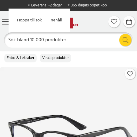
⭐ Leverans 1-2 dagar
⭐ 365 dagars öppet köp
Hoppa till huvudinnehåll
Hoppa till sök
Fritid & Leksaker
Virala produkter