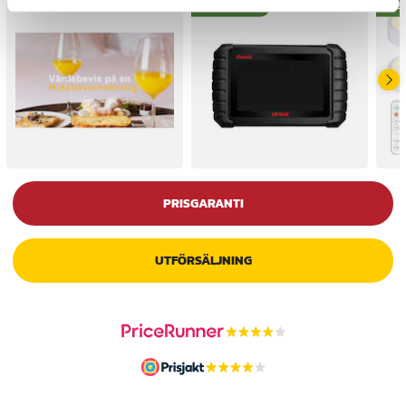
BÄSTSÄLJARE
BÄS
PRISGARANTI
UTFÖRSÄLJNING