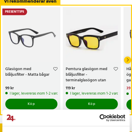
Vi rekommenderar även
PRESENTTIPS
Glasögon med
Pemtura glasögon med
Hå
blåljusfilter - Matta bågar
blåljusfilter -
ög
terminalglasögon utan
gal
styrka
Pris
99 kr
:
99 kr
Pris
119 kr
:
119 kr
Nu
39 
39 
I lager, levereras inom 1-2 vardagar
I lager, levereras inom 1-2 vardagar
Köp
Köp
Andra köpte också