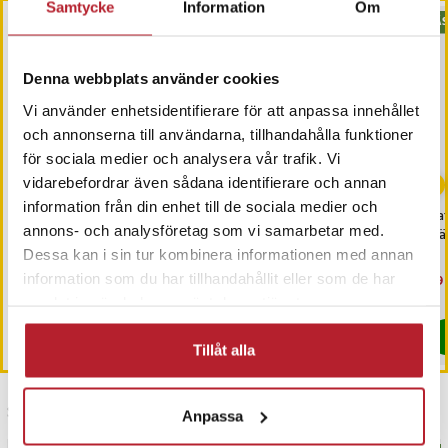
Samtycke
Information
Om
BÄSTSÄLJARE
BÄS
Denna webbplats använder cookies
Vi använder enhetsidentifierare för att anpassa innehållet
och annonserna till användarna, tillhandahålla funktioner
för sociala medier och analysera vår trafik. Vi
-
59
%
vidarebefordrar även sådana identifierare och annan
information från din enhet till de sociala medier och
Night Vision Bilglasögon
Pemtura Suncovers -
Bat
annons- och analysföretag som vi samarbetar med.
för mörkerkörning
Solglasögon över
När
glasögon med blåljusfilter
Dessa kan i sin tur kombinera informationen med annan
information som du har tillhandahållit eller som de har
Pris
59 kr
:
59 kr
Nuvarande pris
99 kr
:
Nu
29 
239 kr
99 kr
Tidigare pris
:
239 kr
29 
I lager, levereras inom 1-2 vardagar
I lager, levereras inom 1-2 vardagar
samlat in när du har använt deras tjänster.
Köp
Köp
Tillåt alla
Senast besökta
Anpassa