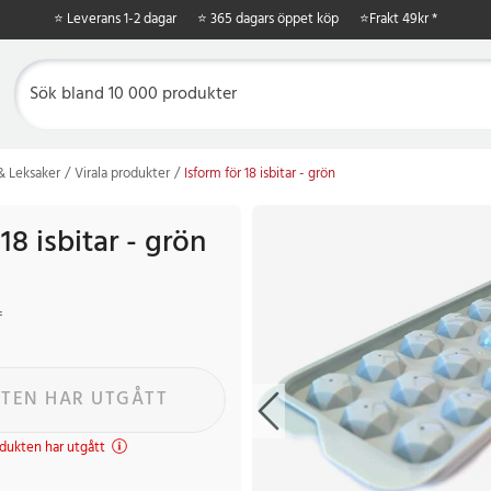
⭐ Leverans 1-2 dagar
⭐ 365 dagars öppet köp
⭐
Frakt 49kr *
 & Leksaker
Virala produkter
Isform för 18 isbitar - grön
18 isbitar - grön
r
Tidigare pris
:
99 kr
r
TEN HAR UTGÅTT
dukten har utgått