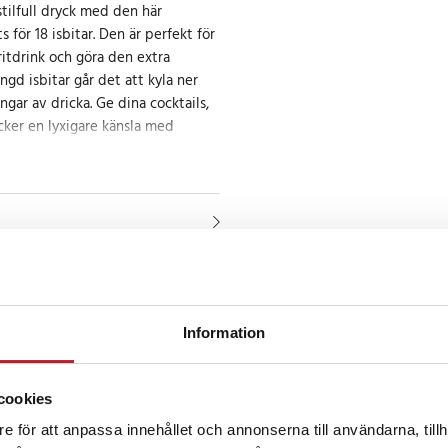
tilfull dryck med den här
 för 18 isbitar. Den är perfekt för
ritdrink och göra den extra
gd isbitar går det att kyla ner
ar av dricka. Ge dina cocktails,
cker en lyxigare känsla med
 av allt är att du kan enkelt fylla
kt formade isbitarna utan besvär.
 drycker och njut av en
d den här isformen som tar din
l nästa nivå.
6 x 12 x 3 cm
Information
cookies
Fortsätt att fynda
6
e för att anpassa innehållet och annonserna till användarna, tillh