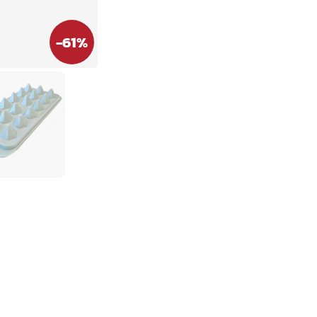
-
61
%