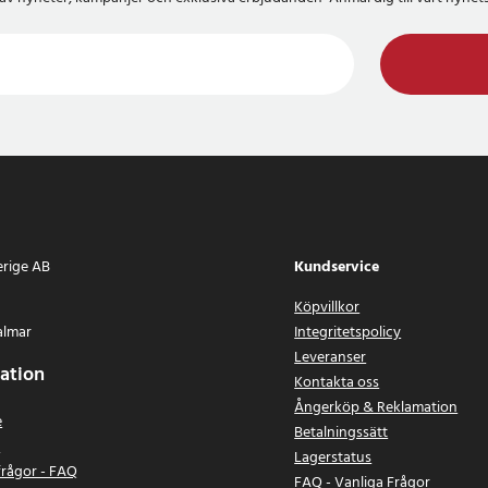
erige AB
Kundservice
Köpvillkor
almar
Integritetspolicy
Leveranser
ation
Kontakta oss
Ångerköp & Reklamation
e
Betalningssätt
n
Lagerstatus
frågor - FAQ
FAQ - Vanliga Frågor