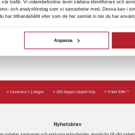
vår trafik. Vi vidarebefordrar även sådana identifierare och anna
Bartillbehör
Rea 30-49 Kronor
Köksprodukter
nnons- och analysföretag som vi samarbetar med. Dessa kan i sin
har tillhandahållit eller som de har samlat in när du har använt 
Anpassa
⭐ Leverans 1-2 dagar
⭐ 365 dagars öppet köp
⭐
Frakt 49kr *
Nyhetsbrev
del av nyheter, kampanjer och exklusiva erbjudanden Anmäl dig till vårt nyh