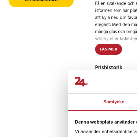
Få en svalkande och s
isformen som har plats
att kyla ned din favo
elegant. Med den män
många glas och omgång
whisky eller läskedry
isbitar. Och det bästa
LÄS MER
på och ta ut de perfe
Sätt guldkant på dina
förfriskande kyla me
Prishistorik
dryckesupplevelse til
Specifikation:
- Antal isbitar: 18
Recensioner
- Storlek isform: ca. 2
Samtycke
- Tål maskindisk: Ja
- Färg: Grön
Denna webbplats använder 
Artikelnummer
:
12055
Vi använder enhetsidentifierar