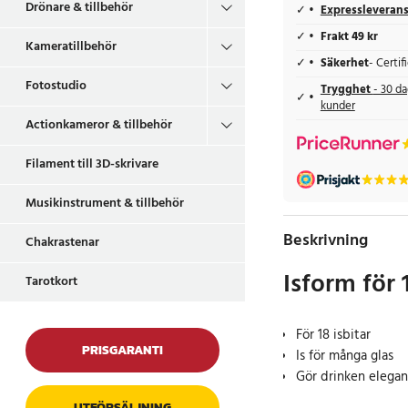
Drönare & tillbehör
Expressleveran
Frakt 49 kr
Kameratillbehör
Säkerhet
- Certi
Fotostudio
Trygghet
- 30 da
kunder
Actionkameror & tillbehör
Filament till 3D-skrivare
Musikinstrument & tillbehör
Beskrivning
Chakrastenar
Isform för 1
Tarotkort
För 18 isbitar
PRISGARANTI
Is för många glas
Gör drinken elegan
UTFÖRSÄLJNING