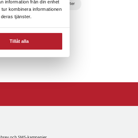
n information från din enhet
Is
Rea Köksprodukter
 tur kombinera informationen
deras tjänster.
Tillåt alla
etsbrev och SMS-kampanjer.