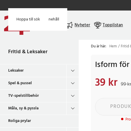
Hoppa till huvudinnehåll
Hoppa till sök
Meny
Nyheter
Topplistan
Du är här:
Hem
Fritid
Fritid & Leksaker
Isform för 
Leksaker
39 kr
Nuvarande pris
:
39 k
Spel & pussel
99 k
TV-spelstillbehör
PRODUK
Måla, sy & pyssla
Pro
Roliga prylar