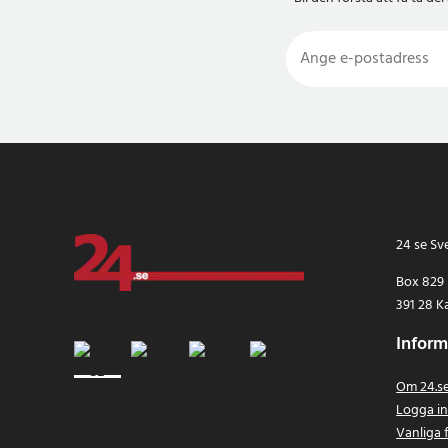
24 se Sv
Box 829
391 28 K
Inform
Om 24.s
Logga i
Vanliga 