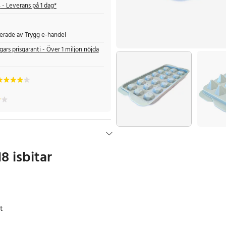
s
- Leverans på 1 dag*
fierade av Trygg e-handel
gars prisgaranti - Över 1 miljon nöjda
8 isbitar
t