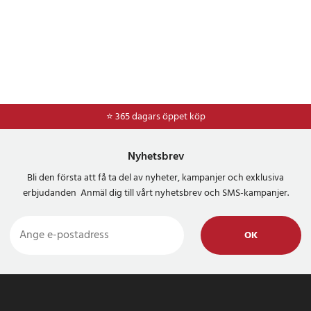
⭐ 365 dagars öppet köp
⭐
Frakt 49kr *
Nyhetsbrev
Bli den första att få ta del av nyheter, kampanjer och exklusiva
erbjudanden Anmäl dig till vårt nyhetsbrev och SMS-kampanjer.
OK