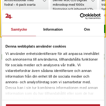
Antistressbollar med
Denver MSC-255 Digitalt
Bol
fodral – 4-pack svarta
mikroskop med 1000x
tr
förstoring och inbyggd LCD-
fot
skärm
bol
Pris
119 kr
:
119 kr
Nuvarande pris
199 kr
:
Nu
109
499 kr
199 kr
Tidigare pris
:
499 kr
109
I lager, levereras inom 1-2 vardagar
I lager, levereras inom 1-2 vardagar
Köp
Köp
Samtycke
Information
Om
Senast besökta
Denna webbplats använder cookies
Vi använder enhetsidentifierare för att anpassa innehållet
BÄSTSÄLJARE
BÄS
och annonserna till användarna, tillhandahålla funktioner
för sociala medier och analysera vår trafik. Vi
vidarebefordrar även sådana identifierare och annan
information från din enhet till de sociala medier och
annons- och analysföretag som vi samarbetar med.
Dessa kan i sin tur kombinera informationen med annan
information som du har tillhandahållit eller som de har
samlat in när du har använt deras tjänster.