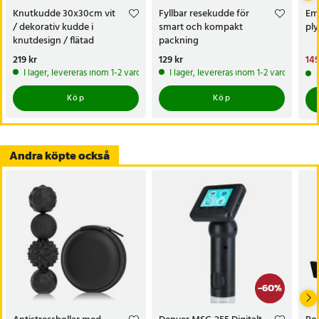
Knutkudde 30x30cm vit
Fyllbar resekudde för
Emo
/ dekorativ kudde i
smart och kompakt
pl
knutdesign / flätad
packning
prydnadskudde / mjuk
Pris
219 kr
:
219 kr
Pris
129 kr
:
129 kr
Nu
149
soffkudde
149
I lager, levereras inom 1-2 vardagar
I lager, levereras inom 1-2 vardagar
Köp
Köp
Andra köpte också
-
60
%