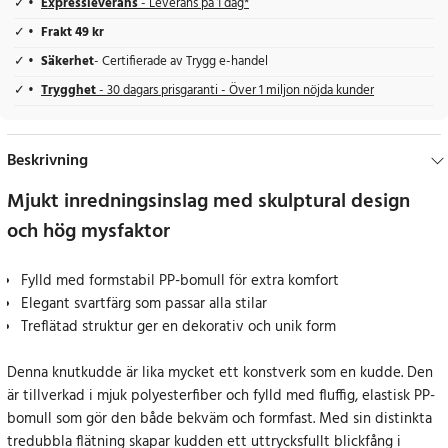
Expressleverans
- Leverans på 1 dag*
Frakt 49 kr
Säkerhet
- Certifierade av Trygg e-handel
Trygghet
- 30 dagars prisgaranti - Över 1 miljon nöjda kunder
Beskrivning
Mjukt inredningsinslag med skulptural design
och hög mysfaktor
Fylld med formstabil PP-bomull för extra komfort
Elegant svartfärg som passar alla stilar
Treflätad struktur ger en dekorativ och unik form
Denna knutkudde är lika mycket ett konstverk som en kudde. Den
är tillverkad i mjuk polyesterfiber och fylld med fluffig, elastisk PP-
bomull som gör den både bekväm och formfast. Med sin distinkta
tredubbla flätning skapar kudden ett uttrycksfullt blickfång i