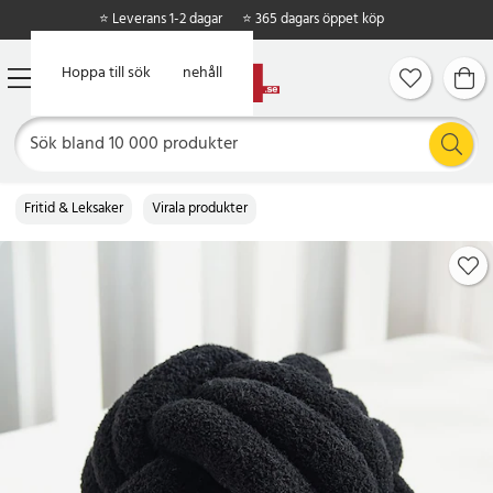
⭐ Leverans 1-2 dagar
⭐ 365 dagars öppet köp
Hoppa till huvudinnehåll
Hoppa till sök
Fritid & Leksaker
Virala produkter