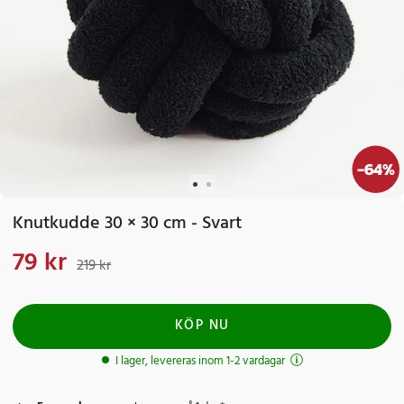
-
64
%
Knutkudde 30 × 30 cm - Svart
79 kr
Nuvarande pris
:
79 kr
Tidigare pris
:
219 kr
219 kr
KÖP NU
I lager, levereras inom 1-2 vardagar