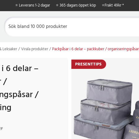
⭐ Leverans 1-2 dagar
⭐ 365 dagars öppet köp
⭐
Frakt 49kr *
 & Leksaker
Virala produkter
Packpåsar i 6 delar – packkuber / organiseringspåsar
PRESENTTIPS
i 6 delar –
 /
ingspåsar /
ing
r
Tidigare pris
:
139 kr
kr