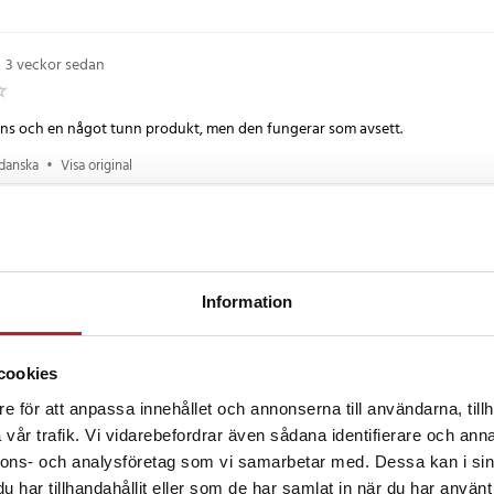
•
3 veckor sedan
ns och en något tunn produkt, men den fungerar som avsett.
 danska
•
Visa original
2 år sedan
 men dålig kvalitet
Information
 danska
•
Visa original
•
3 år sedan
cookies
e för att anpassa innehållet och annonserna till användarna, tillh
asiga vid första användningen. En av påsarna har ett hål. För små storlekar f
vår trafik. Vi vidarebefordrar även sådana identifierare och anna
nnons- och analysföretag som vi samarbetar med. Dessa kan i sin
 danska
•
Visa original
har tillhandahållit eller som de har samlat in när du har använt 