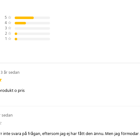
ch packa smart. De större
hlock ger god överblick och
r kläderna. De mindre påsarna
5
☆
4
☆
elvis underkläder, accessoarer
3
☆
Det tåliga Oxford-tyget bidrar till
2
☆
 och gör väskorna lämpliga för
1
☆
dning.
ford-tyg
3 år sedan
m
x 12 cm
rodukt o pris
 cm
r sedan
m
r inte svara på frågan, eftersom jag ej har fått den ännu. Men jag förmodar 
1