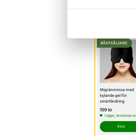
Visa fler re
Andra köpte o
BÄSTSÄLJARE
Migränmössa med
kylande gel för
smärtlindring
Pris
109 kr
:
109 kr
I lager, levereras 
Köp