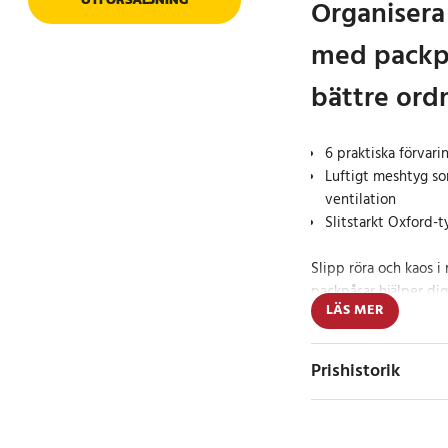
Organisera
med packpå
bättre ord
6 praktiska förvarin
Luftigt meshtyg so
ventilation
Slitstarkt Oxford-t
Slipp röra och kaos i
packpåsar hjälper dig
LÄS MER
och accessoarer, oav
weekendresa eller vi
Prishistorik
Praktisk organise
Setet innehåller 6 vä