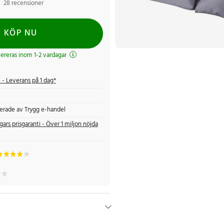
28 recensioner
KÖP NU
evereras inom 1-2 vardagar
s
- Leverans på 1 dag*
fierade av Trygg e-handel
gars prisgaranti - Över 1 miljon nöjda