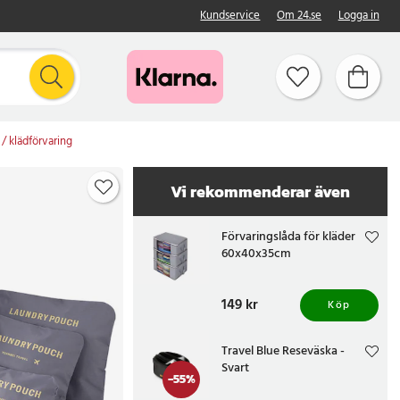
Kundservice
Om 24.se
Logga in
 / klädförvaring
Vi rekommenderar även
Förvaringslåda för kläder
60x40x35cm
Pris
149 kr
:
149 kr
Köp
Travel Blue Reseväska -
Svart
-
55
%