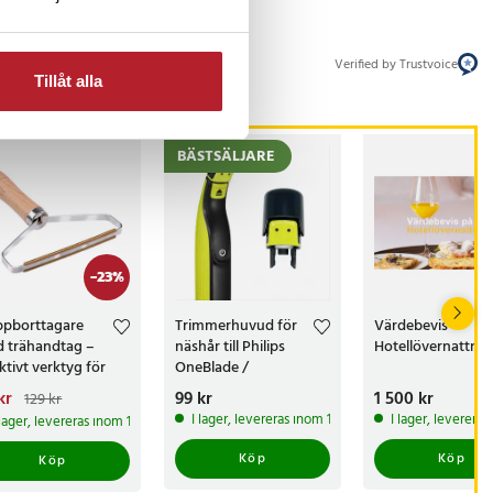
Verified by Trustvoice
Tillåt alla
BÄSTSÄLJARE
-
23
%
pborttagare
Trimmerhuvud för
Värdebevis
 trähandtag –
näshår till Philips
Hotellövernattnin
ktivt verktyg för
OneBlade /
d- och
näshårstrimmer /
arande pris
kr
:
Pris
99 kr
:
99 kr
Pris
1 500 kr
:
1 500 kr
129 kr
borttagning
nästrimmerhuvud
kr
Tidigare pris
:
I lager, levereras inom 1-2 vardagar
I lager, leverera
 lager, levereras inom 1-2 vardagar
kr
Köp
Köp
Köp