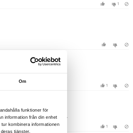
1
Om
1
andahålla funktioner för
ör arrangörer och inte en bra kvalitet.
n information från din enhet
 tur kombinera informationen
1
deras tjänster.