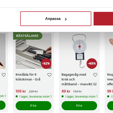
censioner
Anpassa
ckså
BÄSTSÄLJARE
-
52
%
-
65
%
Knivlåda för 9
Bagagevåg med
Nop
köksknivar - Grå
krok och
med
måttband – maxvikt 32
effe
kg
lud
Nuvarande pris
109 kr
:
Nuvarande pris
49 kr
:
Nuv
99 
229 kr
139 kr
hår
109 kr
Tidigare pris
:
49 kr
Tidigare pris
:
99 
inom 1-2 vardagar
I lager, levereras inom 1-2 vardagar
I lager, levereras inom 1-2 vardagar
I
229 kr
139 kr
129 
Köp
Köp