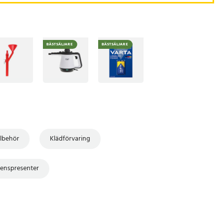
BÄSTSÄLJARE
BÄSTSÄLJARE
llbehör
Klädförvaring
enspresenter