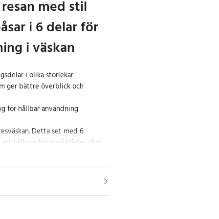
 resan med stil
sar i 6 delar för
ning i väskan
gsdelar i olika storlekar
m ger bättre överblick och
yg för hållbar användning
 resväskan. Detta set med 6
 att hålla ordning på kläder, skor
sett om du ska på semester,
ll organisera hemma.
ring för resa och förvaring
skor i olika storlekar som gör det