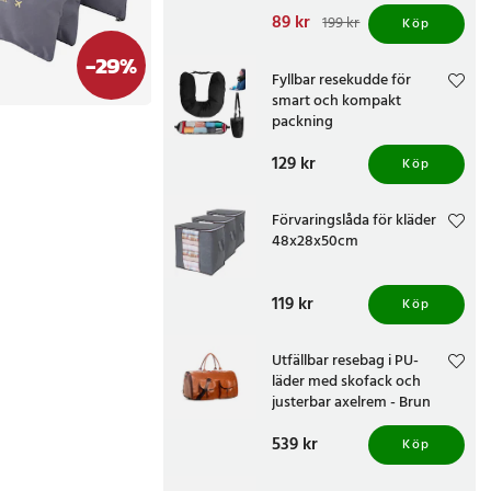
Nuvarande pris
89 kr
:
199 kr
Köp
89 kr
Tidigare pris
:
199 kr
-
29
%
Fyllbar resekudde för
smart och kompakt
packning
Pris
129 kr
:
129 kr
Köp
Förvaringslåda för kläder
48x28x50cm
Pris
119 kr
:
119 kr
Köp
Utfällbar resebag i PU-
läder med skofack och
justerbar axelrem - Brun
Pris
539 kr
:
539 kr
Köp