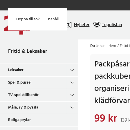
Hoppa till huvudinnehåll
Hoppa till sök
Meny
Nyheter
Topplistan
Du är här:
Hem
Fritid
Fritid & Leksaker
Packpåsar 
Leksaker
packkuber
Spel & pussel
organiser
TV-spelstillbehör
klädförvar
Måla, sy & pyssla
99 kr
Nuvarande pris
:
99 k
139 
Roliga prylar