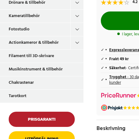
4.2
Drönare & tillbehör
Kameratillbehör
Fotostudio
I lager, l
Actionkameror & tillbehör
Expressleveran
Filament till 3D-skrivare
Frakt 49 kr
Säkerhet
- Certi
Musikinstrument & tillbehör
Trygghet
- 30 da
Chakrastenar
kunder
Tarotkort
PRISGARANTI
Beskrivning
UTFÖRSÄLJNING