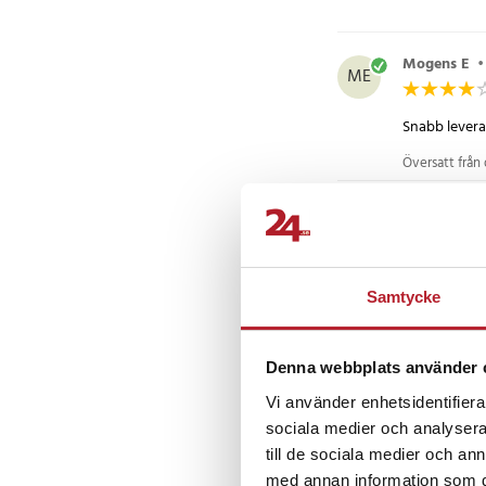
Mogens E
ME
Snabb levera
Översatt från
Morten B
•
MB
Många väskor
Samtycke
Översatt från
Viktorija D
Denna webbplats använder 
VD
Vi använder enhetsidentifierar
Dragkedjor tr
sociala medier och analysera 
till de sociala medier och a
Översatt från
med annan information som du 