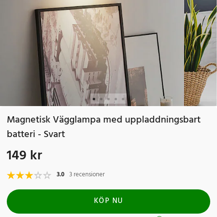
Magnetisk Vägglampa med uppladdningsbart
batteri - Svart
149 kr
Pris
:
149 kr
3.0
3 recensioner
KÖP NU