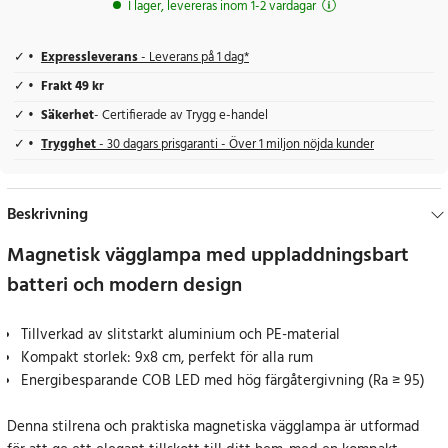
I lager, levereras inom 1-2 vardagar
Expressleverans
- Leverans på 1 dag*
Frakt 49 kr
Säkerhet
- Certifierade av Trygg e-handel
Trygghet
- 30 dagars prisgaranti - Över 1 miljon nöjda kunder
Beskrivning
Magnetisk vägglampa med uppladdningsbart
batteri och modern design
Tillverkad av slitstarkt aluminium och PE-material
Kompakt storlek: 9x8 cm, perfekt för alla rum
Energibesparande COB LED med hög färgåtergivning (Ra ≥ 95)
Denna stilrena och praktiska magnetiska vägglampa är utformad