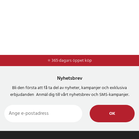
⭐ 365 dagars öppet köp
⭐
Frakt 49kr *
Nyhetsbrev
Bli den första att få ta del av nyheter, kampanjer och exklusiva
erbjudanden Anmäl dig till vårt nyhetsbrev och SMS-kampanjer.
OK