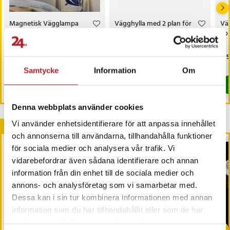
Magnetisk Vägglampa
Vägghylla med 2 plan för
Vä
med uppladdningsbart
elektronik - Vit
Sol
batteri - Vit
Artikelnummer
:
111877
Pris
169 kr
:
169 kr
Pris
129 kr
:
129 kr
Pri
139
I lager, levereras inom 1-2 vardagar
I lager, levereras inom 1-2 vardagar
Samtycke
Information
Om
Köp
Köp
Denna webbplats använder cookies
Vi använder enhetsidentifierare för att anpassa innehållet
Andra köpte också
och annonserna till användarna, tillhandahålla funktioner
BÄSTSÄLJARE
för sociala medier och analysera vår trafik. Vi
vidarebefordrar även sådana identifierare och annan
information från din enhet till de sociala medier och
annons- och analysföretag som vi samarbetar med.
Dessa kan i sin tur kombinera informationen med annan
information som du har tillhandahållit eller som de har
-
41
%
samlat in när du har använt deras tjänster.