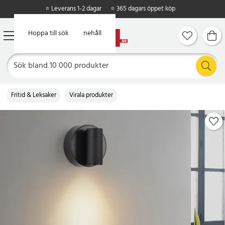
⭐ Leverans 1-2 dagar
⭐ 365 dagars öppet köp
Hoppa till huvudinnehåll
Hoppa till sök
Fritid & Leksaker
Virala produkter