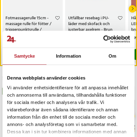
Fotmassagerulle 15cm -
Utfällbar resebag i PU-
Hå
massage rulle för fötter /
läder med skofack och
LE
triggerpunktsrulle /
justerbar axelrem - Brun
br
fotmassage
hå
Pris
59 kr
:
59 kr
Pris
539 kr
:
539 kr
Pri
299
I lager, levereras inom 1-2 vardagar
I lager, levereras inom 1-2 vardagar
Köp
Köp
Samtycke
Information
Om
Senast besökta
Denna webbplats använder cookies
Vi använder enhetsidentifierare för att anpassa innehållet
BÄSTSÄLJARE
BÄSTSÄLJARE
och annonserna till användarna, tillhandahålla funktioner
för sociala medier och analysera vår trafik. Vi
vidarebefordrar även sådana identifierare och annan
information från din enhet till de sociala medier och
annons- och analysföretag som vi samarbetar med.
Dessa kan i sin tur kombinera informationen med annan