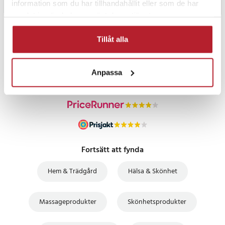
information som du har tillhandahållit eller som de har
samlat in när du har använt deras tjänster.
PRISGARANTI
Tillåt alla
UTFÖRSÄLJNING
Anpassa
Fortsätt att fynda
Hem & Trädgård
Hälsa & Skönhet
Massageprodukter
Skönhetsprodukter