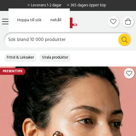
⭐ Leverans 1-2 dagar
⭐ 365 dagars öppet köp
Hoppa till huvudinnehåll
Hoppa till sök
Fritid & Leksaker
Virala produkter
PRESENTTIPS