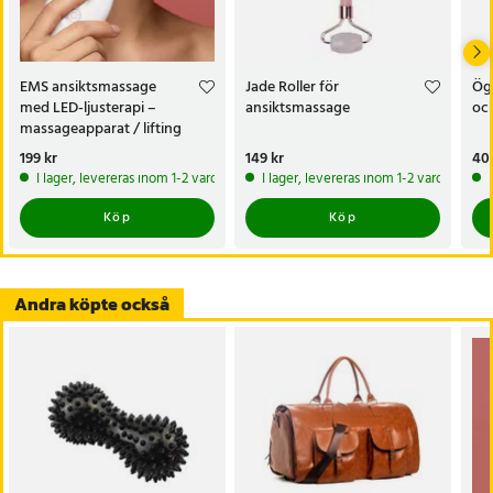
Specifikation
- Modell: Marielle MMOW
- Färg: Guld
EMS ansiktsmassage
Jade Roller för
Ög
- Typ: Sonic under eye massager
med LED-ljusterapi –
ansiktsmassage
oc
- Funktioner: Sonic-vibrationer, kylande massage, behållare för
massageapparat / lifting
serum eller kräm
massager / hudvårdsapparat
Pris
199 kr
:
199 kr
Pris
149 kr
:
149 kr
Pri
409
- Användningsområde: Området under ögonen
I lager, levereras inom 1-2 vardagar
I lager, levereras inom 1-2 vardagar
Artikelnummer
:
129062
Köp
Köp
Andra köpte också