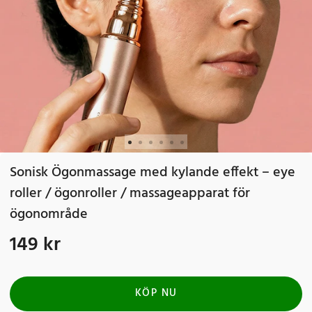
Sonisk Ögonmassage med kylande effekt – eye
roller / ögonroller / massageapparat för
ögonområde
149 kr
Pris
:
149 kr
KÖP NU