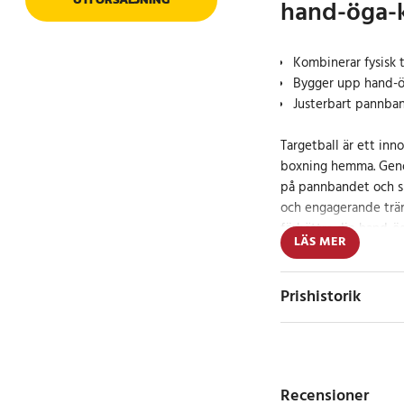
hand-öga-
Kombinerar fysisk 
Bygger upp hand-ög
Justerbart pannba
Targetball är ett inno
boxning hemma. Geno
på pannbandet och sl
och engagerande trän
förbättra din hand-ög
LÄS MER
allmänna fysik, samti
Den justerbara desig
Prishistorik
kan använda pannban
och säker passform. D
för dem som vill und
istället ha ett mer a
Recensioner