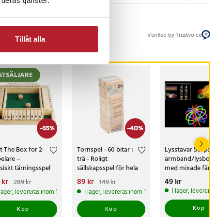
deras tjänster.
Verified by Trustvoice
Tillåt alla
STSÄLJARE
-
55
%
-
40
%
t The Box för 2-
Tornspel - 60 bitar i
Lysstavar 50-pac
pelare –
trä - Roligt
armband/lysboll
ssiskt tärningsspel
sällskapsspel för hela
med mixade färge
hela familjen
familjen
arande pris
 kr
:
Nuvarande pris
89 kr
:
Pris
49 kr
:
49 kr
289 kr
149 kr
kr
Tidigare pris
:
89 kr
Tidigare pris
:
I lager, leverera
 lager, levereras inom 1-2 vardagar
I lager, levereras inom 1-2 vardagar
 kr
149 kr
Köp
Köp
Köp