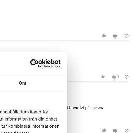
1
Om
nger. Jag tror att jag kanske har träffat huvudet på spiken.
andahålla funktioner för
n information från din enhet
 tur kombinera informationen