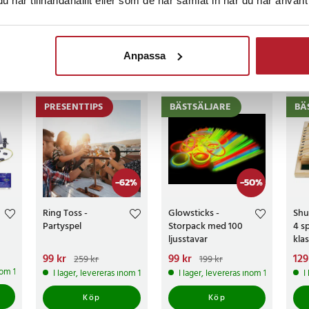
har tillhandahållit eller som de har samlat in när du har använt 
censioner
Anpassa
ckså
PRESENTTIPS
BÄSTSÄLJARE
BÄ
-
62
%
-
50
%
Ring Toss -
Glowsticks -
Shu
Partyspel
Storpack med 100
4 s
ljusstavar
kla
för 
Nuvarande pris
99 kr
:
Nuvarande pris
99 kr
:
Nuv
129
259 kr
199 kr
99 kr
Tidigare pris
:
99 kr
Tidigare pris
:
129 
inom 1-2 vardagar
I lager, levereras inom 1-2 vardagar
I lager, levereras inom 1-2 vardagar
I
259 kr
199 kr
289
Köp
Köp