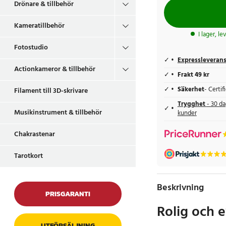
Drönare & tillbehör
Kameratillbehör
I lager, l
Fotostudio
Expressleveran
Actionkameror & tillbehör
Frakt 49 kr
Säkerhet
- Certi
Filament till 3D-skrivare
Trygghet
- 30 da
Musikinstrument & tillbehör
kunder
Chakrastenar
Tarotkort
Beskrivning
PRISGARANTI
Rolig och e
UTFÖRSÄLJNING