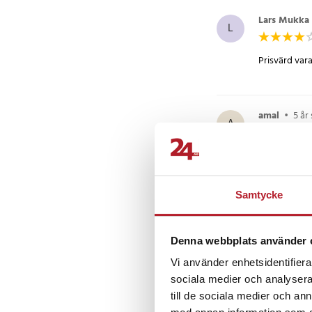
Lars Mukka
L
Prisvärd var
amal
•
5 år
A
Rolig o funk
Samtycke
Noah L
•
9
NL
Denna webbplats använder 
Jag tyckte in
Vi använder enhetsidentifierar
sociala medier och analysera 
till de sociala medier och a
Översatt från