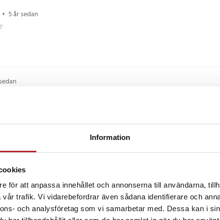
•
5 år sedan
a
 sedan
ar som den ska även om det är svårt 🙂
Information
 månader sedan
cookies
te att den var så bra eftersom den på något sätt skar mig i händerna flera gå
e för att anpassa innehållet och annonserna till användarna, tillh
vår trafik. Vi vidarebefordrar även sådana identifierare och anna
nnons- och analysföretag som vi samarbetar med. Dessa kan i sin
 danska
•
Visa original