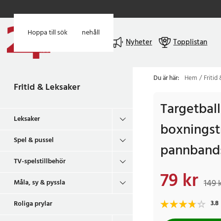
Hoppa till huvudinnehåll
Hoppa till sök
Meny
Nyheter
Topplistan
Du är här:
Hem
Fritid
Fritid & Leksaker
Targetball
Leksaker
boxningst
Spel & pussel
pannbands
TV-spelstillbehör
79 kr
Nuvarande pris
:
79 k
149 
Måla, sy & pyssla
Roliga prylar
3.8