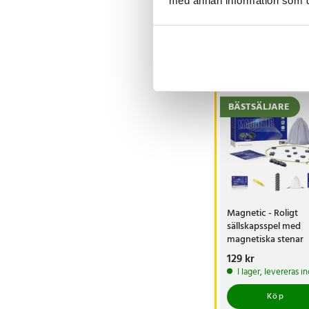
med annan information som du 
Visa fler re
Andra köpte o
BÄSTSÄLJARE
Magnetic - Roligt
sällskapsspel med
magnetiska stenar
Pris
129 kr
:
129 kr
I lager, levereras 
Artikelnummer
:
77712
Köp