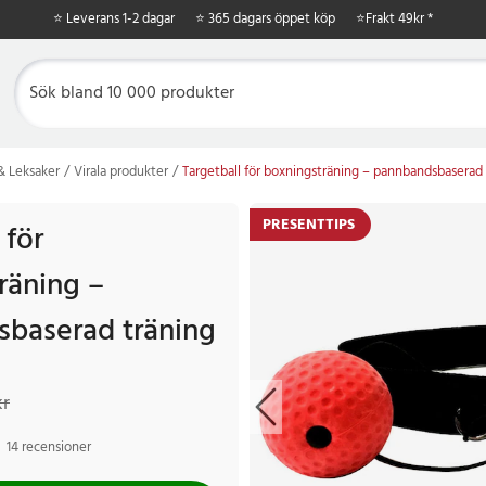
⭐ Leverans 1-2 dagar
⭐ 365 dagars öppet köp
⭐
Frakt 49kr *
 & Leksaker
Virala produkter
Targetball för boxningsträning – pannbandsbaserad 
PRESENTTIPS
 för
räning –
baserad träning
r
Tidigare pris
:
149 kr
kr
14 recensioner