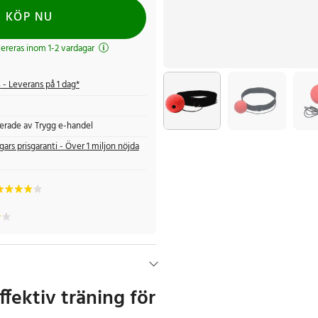
KÖP NU
evereras inom 1-2 vardagar
s
- Leverans på 1 dag*
fierade av Trygg e-handel
gars prisgaranti - Över 1 miljon nöjda
ffektiv träning för