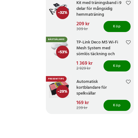
Kit med träningsband i 9
delar för mångsidig
-
32
%
hemmaträning
Nuvarande pris
209 kr
:
Köp
209 kr
Tidigare pris
:
309 kr
309 kr
BÄSTSÄLJARE
TP-Link Deco M5 Wi-Fi
Mesh System med
-
53
%
sömlös täckning och
AC1300-hastighet
Nuvarande pris
1 369 kr
:
Köp
1 369 kr
Tidigare pris
:
2 929 kr
2 929 kr
PRESENTTIPS
Automatisk
kortblandare för
-
29
%
spelkvällar
Nuvarande pris
169 kr
:
Köp
169 kr
Tidigare pris
:
239 kr
239 kr