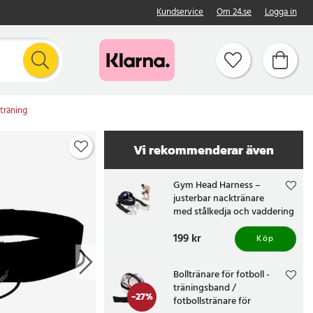
Kundservice
Om 24.se
Logga in
träning
Vi rekommenderar även
Gym Head Harness –
justerbar nacktränare
med stålkedja och vaddering
Pris
199 kr
:
199 kr
Köp
Bolltränare för fotboll -
träningsband /
-
27
%
fotbollstränare för