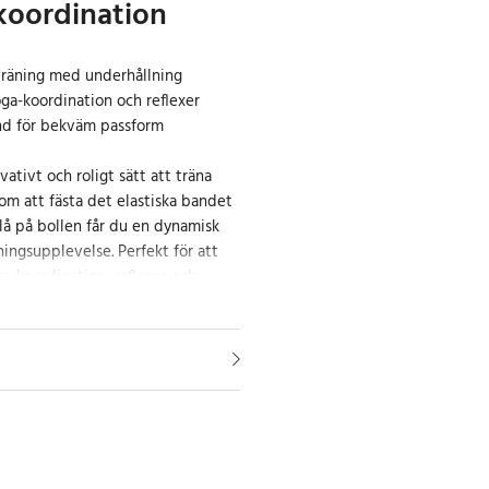
koordination
träning med underhållning
a-koordination och reflexer
nd för bekväm passform
vativt och roligt sätt att träna
m att fästa det elastiska bandet
å på bollen får du en dynamisk
ingsupplevelse. Perfekt för att
a-koordination, reflexer och
digt som du har kul.
nen gör att både vuxna och barn
det och snöret för en bekväm
et är ett perfekt träningsredskap
vika monotona träningspass och
ktivt och stimulerande alternativ.