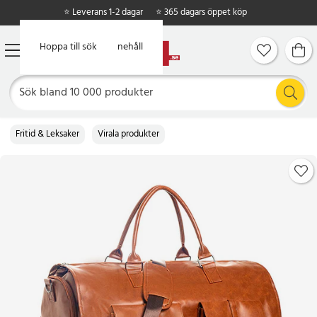
⭐ Leverans 1-2 dagar
⭐ 365 dagars öppet köp
Hoppa till huvudinnehåll
Hoppa till sök
Fritid & Leksaker
Virala produkter