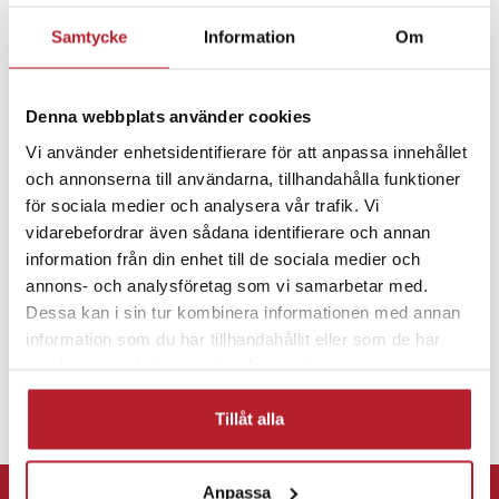
Artikelnummer
:
116401
Samtycke
Information
Om
Fortsätt att fynda
Hem & Trädgård
Resetillbehör
Denna webbplats använder cookies
Vi använder enhetsidentifierare för att anpassa innehållet
och annonserna till användarna, tillhandahålla funktioner
Resväskor & tillbehör
för sociala medier och analysera vår trafik. Vi
vidarebefordrar även sådana identifierare och annan
information från din enhet till de sociala medier och
annons- och analysföretag som vi samarbetar med.
Dessa kan i sin tur kombinera informationen med annan
information som du har tillhandahållit eller som de har
samlat in när du har använt deras tjänster.
Tillåt alla
⭐ 365 dagars öppet köp
Anpassa