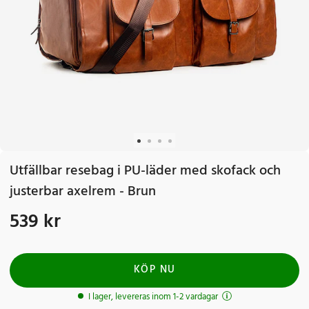
Utfällbar resebag i PU-läder med skofack och
justerbar axelrem - Brun
539 kr
Pris
:
539 kr
KÖP NU
I lager, levereras inom 1-2 vardagar