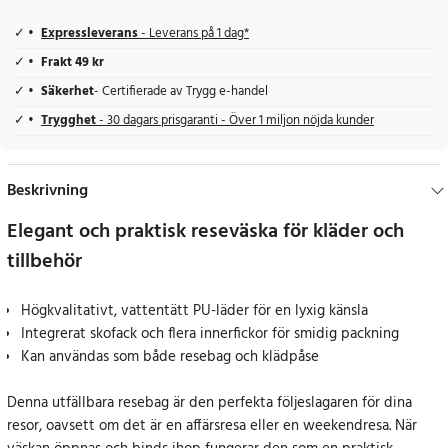
Expressleverans
- Leverans på 1 dag*
Frakt 49 kr
Säkerhet
- Certifierade av Trygg e-handel
Trygghet
- 30 dagars prisgaranti - Över 1 miljon nöjda kunder
Beskrivning
Elegant och praktisk reseväska för kläder och
tillbehör
Högkvalitativt, vattentätt PU-läder för en lyxig känsla
Integrerat skofack och flera innerfickor för smidig packning
Kan användas som både resebag och klädpåse
Denna utfällbara resebag är den perfekta följeslagaren för dina
resor, oavsett om det är en affärsresa eller en weekendresa. När