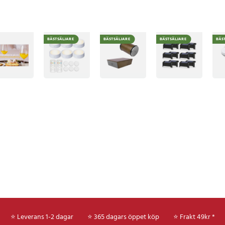
BÄSTSÄLJARE
BÄSTSÄLJARE
BÄSTSÄLJARE
BÄS
⭐ Leverans 1-2 dagar
⭐ 365 dagars öppet köp
⭐
Frakt 49kr *