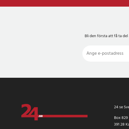
Bli den första att få ta 
24 se Sv
Box 829
391 28 K