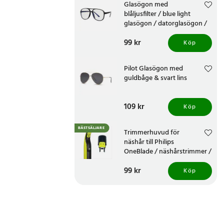
Glasögon med
blåljusfilter / blue light
glasögon / datorglasögon /
skärmglasögon - Svart
Pris
99 kr
:
99 kr
Köp
Pilot Glasögon med
guldbåge & svart lins
Pris
109 kr
:
109 kr
Köp
BÄSTSÄLJARE
Trimmerhuvud för
näshår till Philips
OneBlade / näshårstrimmer /
nästrimmerhuvud
Pris
99 kr
:
99 kr
Köp