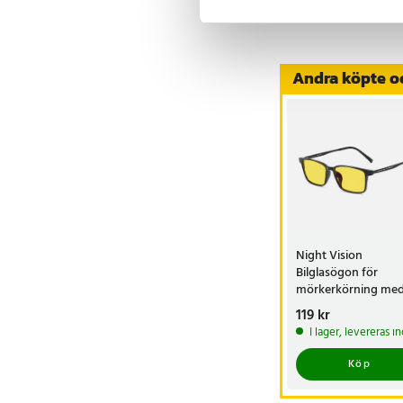
Visa fler re
Andra köpte o
Night Vision
Bilglasögon för
mörkerkörning me
gul lins och flexibel
Pris
119 kr
:
119 kr
I lager, levereras 
Köp