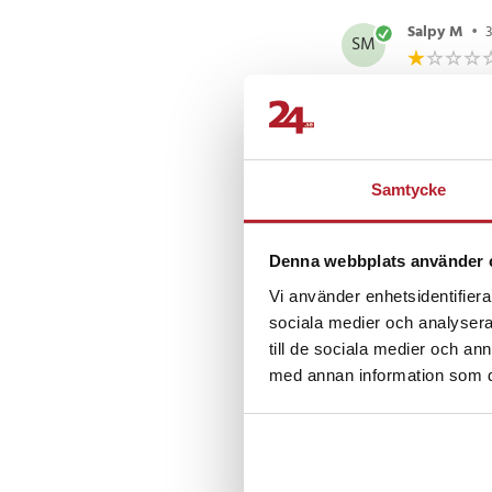
Salpy M
•
SM
Det är så dåli
Franck Lolu
Samtycke
FL
5/5.
Denna webbplats använder 
Jag gillar pr
Vi använder enhetsidentifierar
sociala medier och analysera 
Artikelnummer
:
5349
till de sociala medier och a
Svante Pett
SP
med annan information som du 
Fungerar jätt