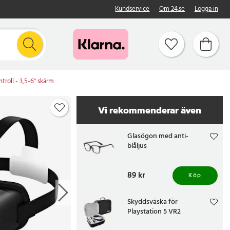
Kundservice
Om 24.se
Logga in
roll - 3,5-6" skärm
Vi rekommenderar även
Glasögon med anti-
blåljus
Pris
89 kr
:
89 kr
Köp
Skyddsväska för
Playstation 5 VR2