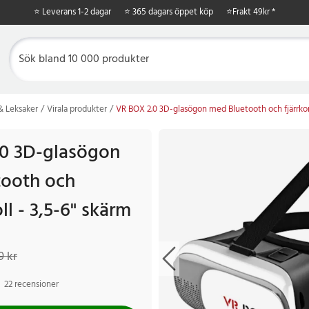
⭐ Leverans 1-2 dagar
⭐ 365 dagars öppet köp
⭐
Frakt 49kr *
 & Leksaker
Virala produkter
VR BOX 2.0 3D-glasögon med Bluetooth och fjärrkont
0 3D-glasögon
ooth och
ll - 3,5-6" skärm
kr
Tidigare pris
:
399 kr
9 kr
22 recensioner