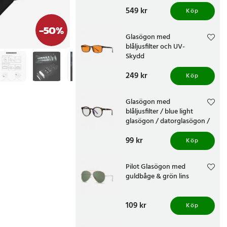
Pris
549 kr
:
549 kr
Köp
-
50
%
Glasögon med
blåljusfilter och UV-
Skydd
Pris
249 kr
:
249 kr
Köp
Glasögon med
blåljusfilter / blue light
glasögon / datorglasögon /
skärmglasögon - Leopard
Pris
99 kr
:
99 kr
Köp
Pilot Glasögon med
guldbåge & grön lins
Pris
109 kr
:
109 kr
Köp