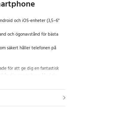
martphone
droid och iOS-enheter (3,5–6"
and och ögonavstånd för bästa
m säkert håller telefonen på
de för att ge dig en fantastisk
 från din smartphone. Med de
na kan du njuta av 3D-filmer, spela
or i en virtuell verklighet utan
 komplicerade inställningar.
tibla med både Android och iOS-
mellan 3,5 och 6 tum.
terbara huvudbanden samt det
åndet gör glasögonen bekväma att