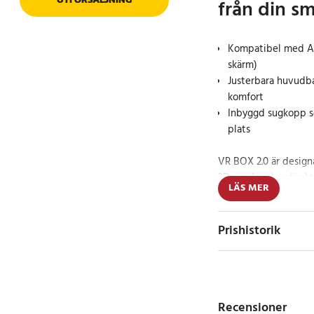
från din s
Kompatibel med An
skärm)
Justerbara huvudb
komfort
Inbyggd sugkopp so
plats
VR BOX 2.0 är designa
3D-upplevelse direkt
LÄS MER
högkvalitativa linser
spel och titta på vide
att behöva göra några
Prishistorik
Glasögonen är kompa
enheter med skärmar 
De elastiska och jus
Recensioner
justerbara ögonavst