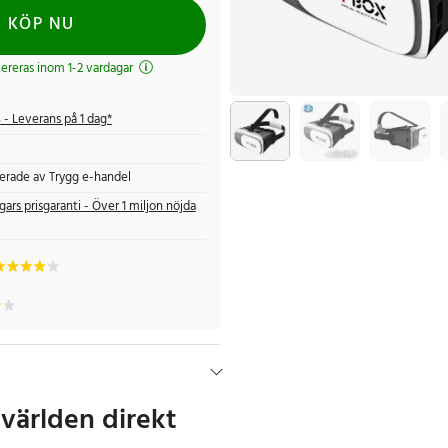
KÖP NU
evereras inom 1-2 vardagar
s
- Leverans på 1 dag*
fierade av Trygg e-handel
gars prisgaranti - Över 1 miljon nöjda
världen direkt