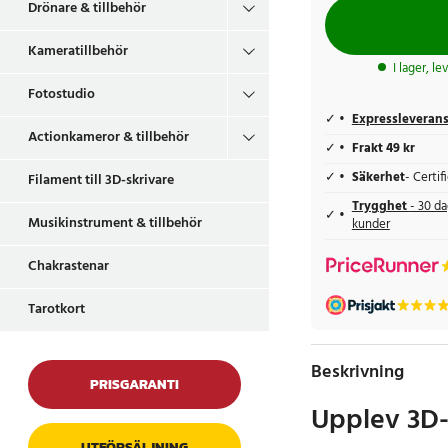
Drönare & tillbehör
Kameratillbehör
I lager, l
Fotostudio
Expressleveran
Actionkameror & tillbehör
Frakt 49 kr
Säkerhet
- Certi
Filament till 3D-skrivare
Trygghet
- 30 da
Musikinstrument & tillbehör
kunder
Chakrastenar
Tarotkort
Beskrivning
PRISGARANTI
Upplev 3D-
UTFÖRSÄLJNING