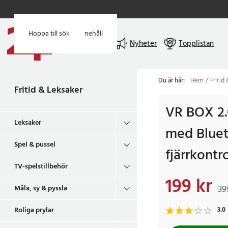
Hoppa till huvudinnehåll
Hoppa till sök
Meny
Nyheter
Topplistan
Du är här:
Hem
Fritid
Fritid & Leksaker
VR BOX 2.
Leksaker
med Bluet
Spel & pussel
fjärrkontro
TV-spelstillbehör
199 kr
Nuvarande pris
:
199 
39
Måla, sy & pyssla
Roliga prylar
3.0