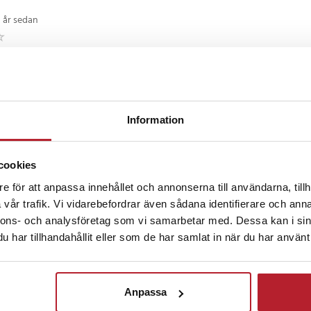
3 år sedan
g kvalitet
nda
•
4 år sedan
Information
cookies
odukt och leveranstid.
e för att anpassa innehållet och annonserna till användarna, tillh
vår trafik. Vi vidarebefordrar även sådana identifierare och anna
8
nnons- och analysföretag som vi samarbetar med. Dessa kan i sin
ersson
•
4 år sedan
har tillhandahållit eller som de har samlat in när du har använt 
ebra! Lite plastig men ok med tanke på priset!
Anpassa