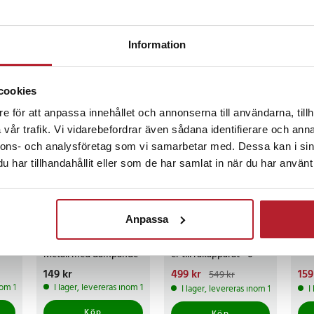
göringsprogram. Resultatet är en
gerande rakapparat varje gång.
Information
 konstruktionen möjliggör både
. Använd den med rakgel eller
ckså
för en snabb torrakning.
cookies
e för att anpassa innehållet och annonserna till användarna, tillh
BÄ
kit för smidig vardag
vår trafik. Vi vidarebefordrar även sådana identifierare och anna
nnons- och analysföretag som vi samarbetar med. Dessa kan i sin
 rakapparat, 6-i-1 SmartCare
har tillhandahållit eller som de har samlat in när du har använt 
spatron, laddkabel, reseetui och
n eleganta grafitfärgade designen
-
9
%
uvudet ger både stil och funktion
Anpassa
Hushållspappershå
Braun CCR6
Rak
llare – Svart –
Rengöringspatron
Bra
Metall med dämpande
er till rakapparat - 6-
funktion
pack
cc
Pris
149 kr
:
149 kr
Nuvarande pris
499 kr
:
Nuv
159
549 kr
499 kr
Tidigare pris
:
159 
inom 1-2 vardagar
I lager, levereras inom 1-2 vardagar
I lager, levereras inom 1-2 vardagar
I
549 kr
199 
 60 min
Köp