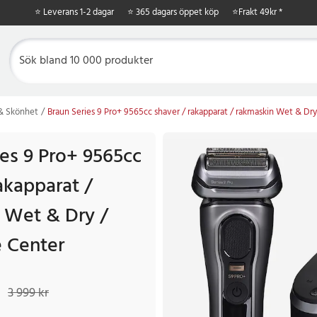
⭐ Leverans 1-2 dagar
⭐ 365 dagars öppet köp
⭐
Frakt 49kr *
 & Skönhet
Braun Series 9 Pro+ 9565cc shaver / rakapparat / rakmaskin Wet & Dr
ies 9 Pro+ 9565cc
akapparat /
 Wet & Dry /
 Center
49 kr
Tidigare pris
:
3 999 kr
3 999 kr