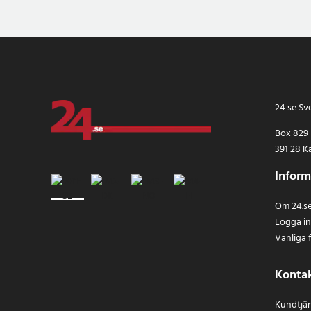
24 se Sv
Box 829
391 28 K
Inform
Om 24.s
Logga i
Vanliga 
Konta
Kundtjän