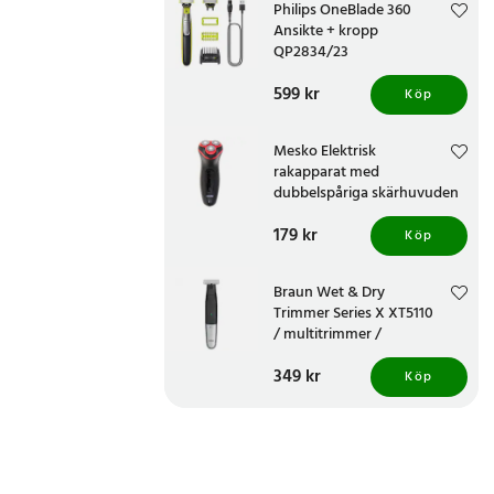
Philips OneBlade 360
Ansikte + kropp
QP2834/23
Pris
599 kr
:
599 kr
Köp
Mesko Elektrisk
rakapparat med
dubbelspåriga skärhuvuden
Pris
179 kr
:
179 kr
Köp
Braun Wet & Dry
Trimmer Series X XT5110
/ multitrimmer /
kroppstrimmer /
Pris
349 kr
:
349 kr
skäggtrimmer
Köp