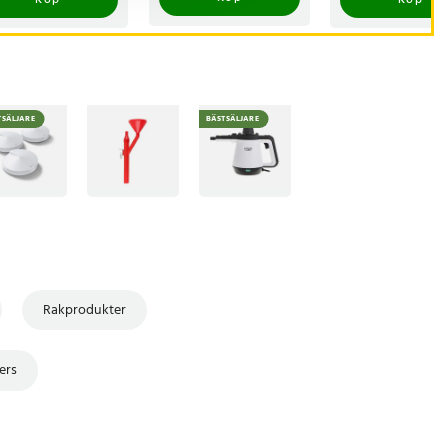
Köp
Köp
TSÄLJARE
BÄSTSÄLJARE
Rakprodukter
ers