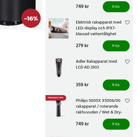
uppladdningsbar shaver
Pris
749 kr
:
749 kr
Köp
-
16
%
Elektrisk rakapparat med
LED-display och IPX7-
klassad vattentålighet
Pris
279 kr
:
279 kr
Köp
Adler Rakapparat med
LCD AD 2933
Pris
359 kr
:
359 kr
Köp
PRESENTTIPS
Philips 5000X X5006/00
rakapparat / roterande
rakhuvuden / Wet & Dry-
rakning / trimmer och
Pris
749 kr
:
749 kr
snabbladdning
Köp