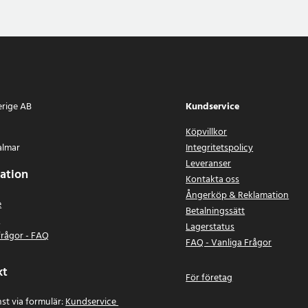
erige AB
Kundservice
Köpvillkor
almar
Integritetspolicy
Leveranser
ation
Kontakta oss
Ångerköp & Reklamation
e
Betalningssätt
n
Lagerstatus
frågor - FAQ
FAQ - Vanliga Frågor
kt
För företag
st via formulär:
Kundservice