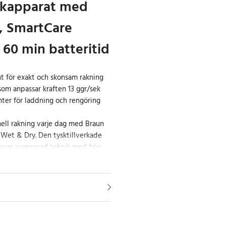
kapparat med
, SmartCare
 60 min batteritid
 för exakt och skonsam rakning
om anpassar kraften 13 ggr/sek
nter för laddning och rengöring
ell rakning varje dag med Braun
 Wet & Dry. Den tysktillverkade
erar avancerad teknik med hög
r en nära och skonsam rakning
de ProShave-elementen arbetar
nga fler hårstrån i varje drag. Det
ladet lyfter och kapar även platta