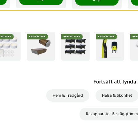
Köp
in
on
& Dry
6-i-1 SmartCare Center
TSÄLJARE
BÄSTSÄLJARE
BÄSTSÄLJARE
BÄSTSÄLJARE
BÄS
25
Fortsätt att fynda
Hem & Trädgård
Hälsa & Skönhet
Rakapparater & skäggtrimm