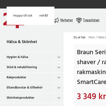
Hoppa till huvudinnehåll
Hoppa till sök
Meny
Nyheter
Topplistan
Du är här:
Hem
Hälsa
Hälsa & Skönhet
Braun Ser
Hygien & hälsa
shaver / r
Stöd & rehabilitering
rakmaskin
Rakprodukter
SmartCare
Eltandborstar & tillbehör
3 349 kr
Nuvarande pris
:
3 3
Skönhetsprodukter