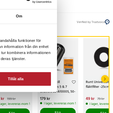
Om
Verified by Trustvoice
andahålla funktioner för
STSÄLJARE
n information från din enhet
 tur kombinera informationen
deras tjänster.
-
20
%
Tillåt alla
huvud 21B till
Rakhuvud till
Runt Universalt
un Series 3
Braun Series 5 & 7
fläktfilter -25cm
Shavers 52-A1000S, 50-
B4200CS, 70-7027CS,
arande pris
 kr
:
Pris
179 kr
:
179 kr
Nuvarande pris
49 kr
:
199 kr
79 kr
70-B7200CC
kr
Tidigare pris
:
49 kr
Tidigare pris
I lager, levereras inom 1-2 vardagar
 lager, levereras inom 1-2 vardagar
I lager, leverera
kr
Köp