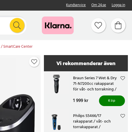
Kundservice
Om 24.se
Logga in
y / SmartCare Center
Vi rekommenderar även
Braun Series 7 Wet & Dry
71-N7200cc rakapparat
för våt- och torrakning /
rakmaskin med
Pris
1 999 kr
:
1 999 kr
precisionstrimmer
Köp
Philips S5466/17
rakapparat / våt- och
torrakapparat /