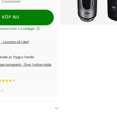
3 recensioner
KÖP NU
evereras inom 1-2 vardagar
s
- Leverans på 1 dag*
fierade av Trygg e-handel
gars prisgaranti - Över 1 miljon nöjda