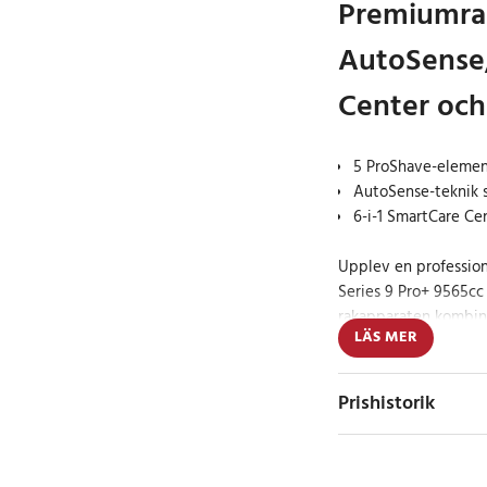
Premiumra
AutoSense
Center och
5 ProShave-element
AutoSense-teknik s
6-i-1 SmartCare Ce
Upplev en profession
Series 9 Pro+ 9565cc
rakapparaten kombin
LÄS MER
komfort och leverera
oavsett skäggtyp.
Prishistorik
De fem specialisera
tillsammans för att få
integrerade ProLift-b