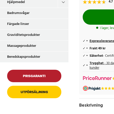
4.7
Hjälpmedel
Badrumsvågar
Färgade linser
I lager, l
Graviditetsprodukter
Expressleveran
Massageprodukter
Frakt 49 kr
Säkerhet
- Certi
Beredskapsprodukter
Trygghet
- 30 da
kunder
PRISGARANTI
UTFÖRSÄLJNING
Beskrivning