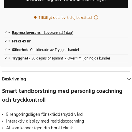
Tillfälligt slut, lev. tid ej bekräftad.
Expressleverans
- Leverans på 1 dag*
Frakt 49 kr
Säkerhet
- Certifierade av Trygg e-handel
Trygghet
- 30 dagars prisgaranti - Över 1 miljon nöjda kunder
Beskrivning
Smart tandborstning med personlig coachning
och tryckkontroll
5 rengöringslägen för skräddarsydd vård
Interaktiv display med realtidscoachning
AI som känner igen din borstteknik