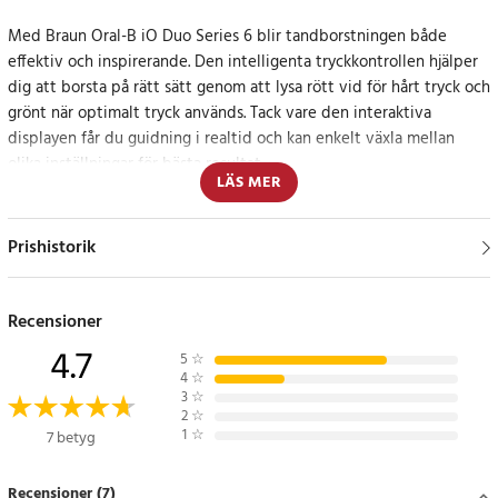
Med Braun Oral-B iO Duo Series 6 blir tandborstningen både
effektiv och inspirerande. Den intelligenta tryckkontrollen hjälper
dig att borsta på rätt sätt genom att lysa rött vid för hårt tryck och
grönt när optimalt tryck används. Tack vare den interaktiva
displayen får du guidning i realtid och kan enkelt växla mellan
olika inställningar för bästa resultat.
LÄS MER
Tandborsten erbjuder fem olika borstlägen – daglig rengöring,
blekning, tandköttsvård, känslig och intensiv – vilket gör det
Prishistorik
enkelt att anpassa borstningen efter dina behov. En inbyggd timer
säkerställer att du borstar i de rekommenderade två minuterna
och ger en extra motiverande upplevelse genom små
Recensioner
uppmuntrande animationer. Med AI-teknologi analyseras din
4.7
5
☆
borststil och appen visar interaktiv 3D-grafik som guidar dig till en
4
☆
ännu mer effektiv rengöring.
3
☆
2
☆
1
☆
7 betyg
Komplett kit för ett hälsosamt leende
Recensioner (7)