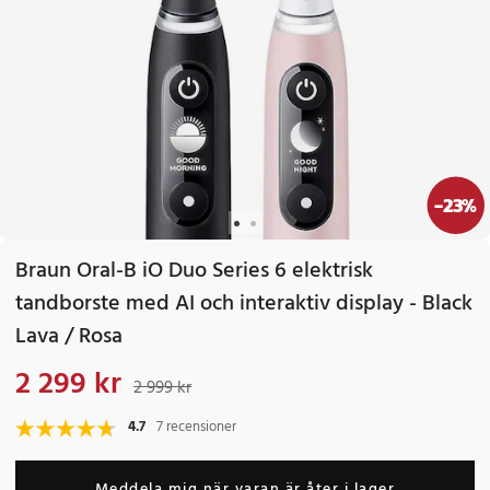
-
23
%
Braun Oral-B iO Duo Series 6 elektrisk
tandborste med AI och interaktiv display - Black
Lava / Rosa
2 299 kr
Nuvarande pris
:
2 299 kr
Tidigare pris
:
2 999 kr
2 999 kr
4.7
7 recensioner
Meddela mig när varan är åter i lager