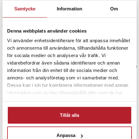
- 1 x laddare
5 månader sedan
Samtycke
Information
Om
Artikelnummer
:
123074
Lassi
L
Denna webbplats använder cookies
Vi använder enhetsidentifierare för att anpassa innehållet
5 månader sedan
och annonserna till användarna, tillhandahålla funktioner
Visa fler recensioner
för sociala medier och analysera vår trafik. Vi
vidarebefordrar även sådana identifierare och annan
Verified by Trustvoice
information från din enhet till de sociala medier och
annons- och analysföretag som vi samarbetar med.
PRISGARANTI
Dessa kan i sin tur kombinera informationen med annan
information som du har tillhandahållit eller som de har
samlat in när du har använt deras tjänster.
UTFÖRSÄLJNING
Tillåt alla
Anpassa