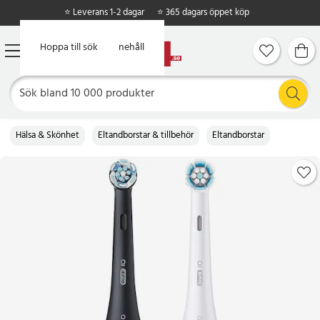
⭐ Leverans 1-2 dagar
⭐ 365 dagars öppet köp
Hoppa till huvudinnehåll
Hoppa till sök
Hälsa & Skönhet
Eltandborstar & tillbehör
Eltandborstar