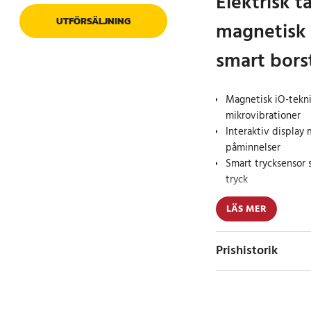
Elektrisk 
UTFÖRSÄLJNING
magnetisk 
smart bors
Magnetisk iO-tek
mikrovibrationer
Interaktiv display
påminnelser
Smart trycksensor 
tryck
LÄS MER
Braun Oral-B iO Serie
skonsam och professi
magnetisk iO-teknik.
Prishistorik
kombineras med mikro
rengöra tänderna nog
efter varje borstning.