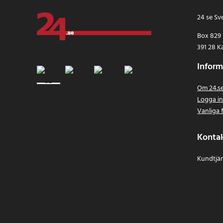
24 se Sv
Box 829
391 28 K
Inform
Om 24.s
Logga i
Vanliga 
Konta
Kundtjän