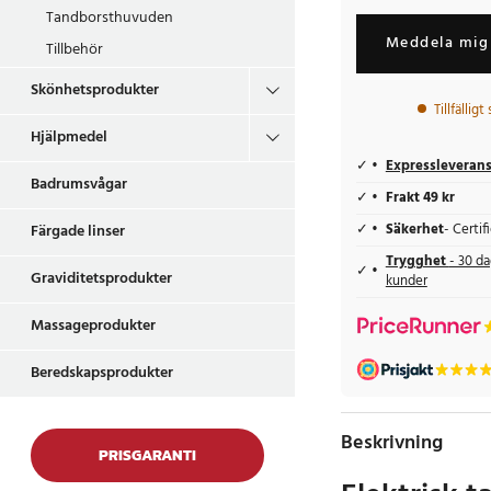
Tandborsthuvuden
Meddela mig 
Tillbehör
Skönhetsprodukter
Tillfälligt
Hjälpmedel
Expressleveran
Badrumsvågar
Frakt 49 kr
Färgade linser
Säkerhet
- Certi
Trygghet
- 30 da
Graviditetsprodukter
kunder
Massageprodukter
Beredskapsprodukter
Beskrivning
PRISGARANTI