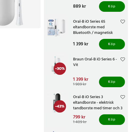
med tryckkontroll och
Pris
889 kr
:
889 kr
resefodral
Köp
Oral-B iO Series 6S
eltandborste med
Bluetooth / magnetisk
eltandborste
Pris
1 399 kr
:
1 399 kr
Köp
Braun Oral-B iO Series 6 -
Vit
-
30
%
Nuvarande pris
1 399 kr
:
Köp
1 399 kr
Tidigare pris
:
1 989 kr
1 989 kr
Oral-B iO Series 3
eltandborste - elektrisk
-
43
%
tandborste med timer och 3
borstlägen
Nuvarande pris
799 kr
:
Köp
799 kr
Tidigare pris
:
1 409 kr
1 409 kr