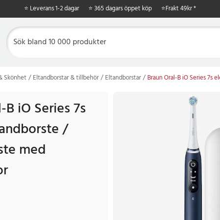
⭐ Leverans 1-2 dagar
⭐ 365 dagars öppet köp
⭐
Frakt 49kr *
 & Skönhet
Eltandborstar & tillbehör
Eltandborstar
Braun Oral-B iO Series 7s e
-B iO Series 7s
tandborste /
ste med
or