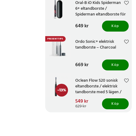
Oral-B iO Kids Spiderman
6+ eltandborste /
Spiderman eltandborste för
barn
Pris
649 kr
:
649 kr
Köp
PRESENTTIPS
Ordo Sonic+ elektrisk
tandborste – Charcoal
Pris
669 kr
:
669 kr
Köp
Oclean Flow S20 sonisk
eltandborste / elektrisk
-
13
%
tandborste med 5 lägen /
180 dagars batteritid
Nuvarande pris
549 kr
:
Köp
549 kr
Tidigare pris
:
629 kr
629 kr