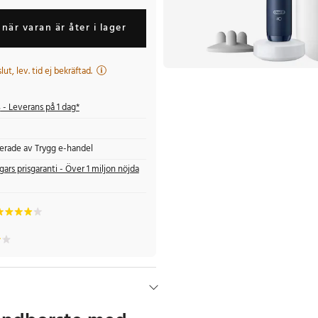
när varan är åter i lager
 slut, lev. tid ej bekräftad.
s
- Leverans på 1 dag*
fierade av Trygg e-handel
gars prisgaranti - Över 1 miljon nöjda