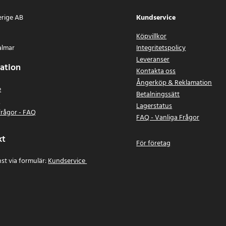
erige AB
Kundservice
Köpvillkor
almar
Integritetspolicy
Leveranser
ation
Kontakta oss
Ångerköp & Reklamation
e
Betalningssätt
n
Lagerstatus
frågor - FAQ
FAQ - Vanliga Frågor
kt
För företag
st via formulär:
Kundservice