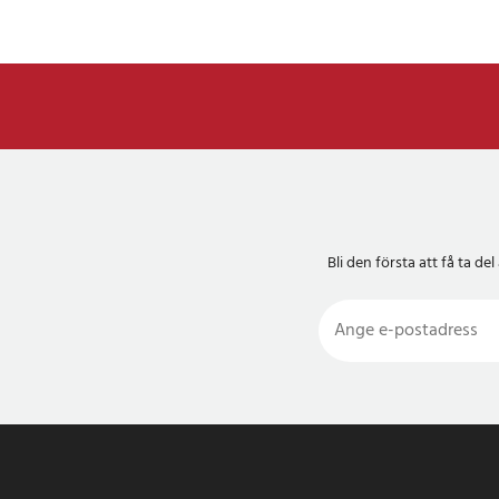
1 laddare och 1 hålla
Artikelnummer
:
1304
Bli den första att få ta 