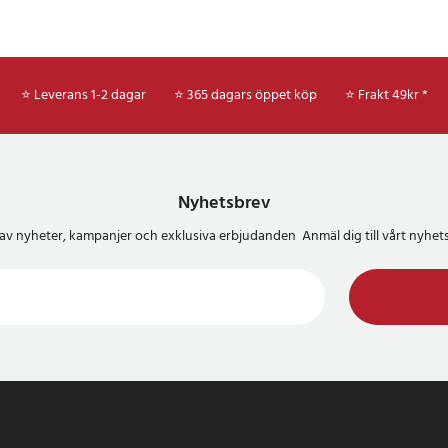
re för borsthuvud
32
⭐ Leverans 1-2 dagar
⭐ 365 dagars öppet köp
⭐
Frakt 49kr *
Nyhetsbrev
del av nyheter, kampanjer och exklusiva erbjudanden Anmäl dig till vårt nyh