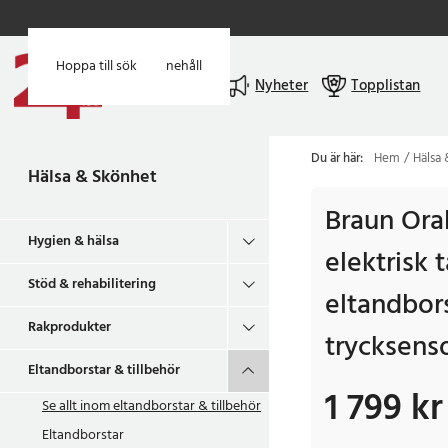
Hoppa till huvudinnehåll
Hoppa till sök
Meny
Nyheter
Topplistan
Du är här:
Hem
Hälsa
Hälsa & Skönhet
Braun Oral
Hygien & hälsa
elektrisk 
Stöd & rehabilitering
eltandbor
Rakprodukter
trycksens
Eltandborstar & tillbehör
1 799 kr
Pris
:
1 799 kr
Se allt inom
eltandborstar & tillbehör
Eltandborstar