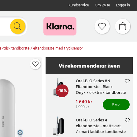
Kundservice
Om 24.se
Logga in
lektrisk tandborste / eltandborste med trycksensor
Vi rekommenderar även
Oral-B iO Series 8N
Eltandborste - Black
-
18
%
Onyx / elektrisk tandborste
med magnetisk teknik /
Nuvarande pris
1 649 kr
:
smart tandborste med app
Köp
1 649 kr
Tidigare pris
:
1 999 kr
1 999 kr
Oral-B iO Series 4
eltandborste - mattsvart
/ smart laddbar tandborste