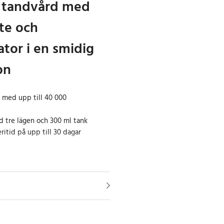
 tandvård med
te och
ator i en smidig
on
 med upp till 40 000
d tre lägen och 300 ml tank
itid på upp till 30 dagar
för din munhygien med FairyWills
dusch i ett kraftfullt paket. Den
borsten levererar upp till 40 000
t och har fem anpassningsbara
rengöring till intensiv
arta 2-minuters timern med 30-