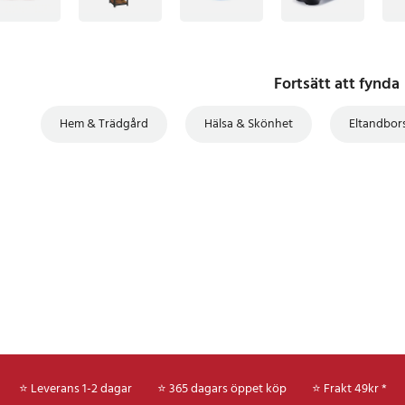
Fortsätt att fynda
Hem & Trädgård
Hälsa & Skönhet
Eltandbors
⭐ Leverans 1-2 dagar
⭐ 365 dagars öppet köp
⭐
Frakt 49kr *