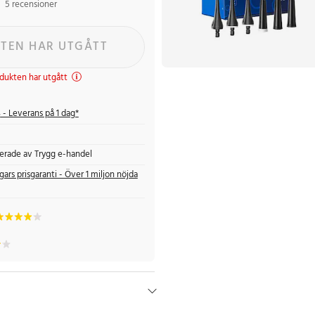
5 recensioner
TEN HAR UTGÅTT
dukten har utgått
s
- Leverans på 1 dag*
fierade av Trygg e-handel
gars prisgaranti - Över 1 miljon nöjda