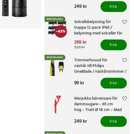
knivvässare med fasta
Pris
249 kr
:
249 kr
vinklar
Köp
BÄSTSÄLJARE
Solcellsbelysning för
trappa 12-pack IP65 /
-
43
%
belysning med solceller för
altan och staket /
Nuvarande pris
299 kr
:
trappbelysning
Köp
299 kr
Tidigare pris
:
529 kr
529 kr
BÄSTSÄLJARE
Trimmerhuvud för
näshår till Philips
OneBlade / näshårstrimmer /
nästrimmerhuvud
Pris
99 kr
:
99 kr
Köp
Marjukka bärrensare för
dammsugare – 65 cm
hög – Tratt Ø 18 cm – Med
två munstycken
Pris
249 kr
:
249 kr
Köp