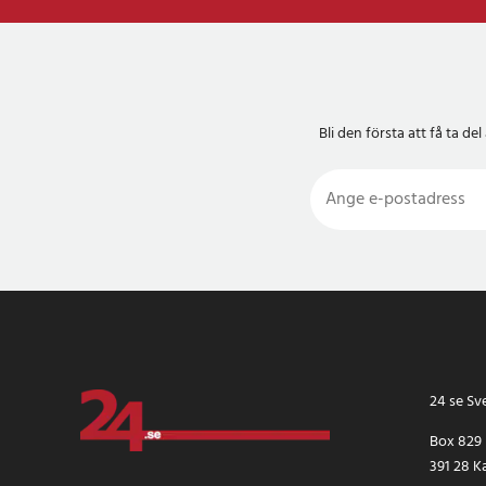
Bli den första att få ta 
24 se Sv
Box 829
391 28 K