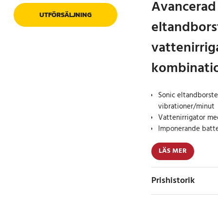
Avancerad
UTFÖRSÄLJNING
eltandbors
vattenirrig
kombinati
Sonic eltandborste
vibrationer/minut
Vattenirrigator me
Imponerande batter
Sätt en ny standard 
LÄS MER
eltandborste och mun
sonicbaserade FW507 
Prishistorik
vibrationer per minu
lägen – från skonsam 
tandblekning. Den sm