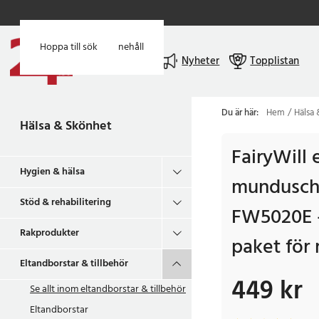
Hoppa till huvudinnehåll
Hoppa till sök
Meny
Nyheter
Topplistan
Du är här:
Hem
Hälsa
Hälsa & Skönhet
FairyWill 
Hygien & hälsa
mundusch
Stöd & rehabilitering
FW5020E 
Rakprodukter
paket för
Eltandborstar & tillbehör
449 kr
Pris
:
449 kr
Se allt inom
eltandborstar & tillbehör
Eltandborstar