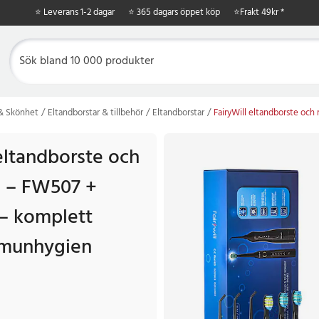
⭐ Leverans 1-2 dagar
⭐ 365 dagars öppet köp
⭐
Frakt 49kr *
 & Skönhet
Eltandborstar & tillbehör
Eltandborstar
FairyWill eltandborste o
eltandborste och
 – FW507 +
– komplett
 munhygien