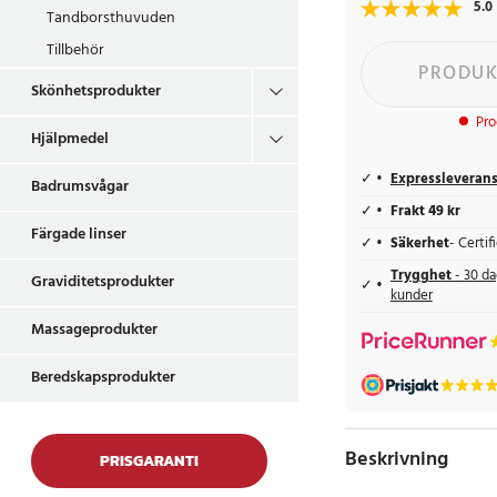
5.0
Tandborsthuvuden
Tillbehör
PRODUK
Skönhetsprodukter
Pro
Hjälpmedel
Expressleveran
Badrumsvågar
Frakt 49 kr
Färgade linser
Säkerhet
- Certi
Trygghet
- 30 da
Graviditetsprodukter
kunder
Massageprodukter
Beredskapsprodukter
Beskrivning
PRISGARANTI