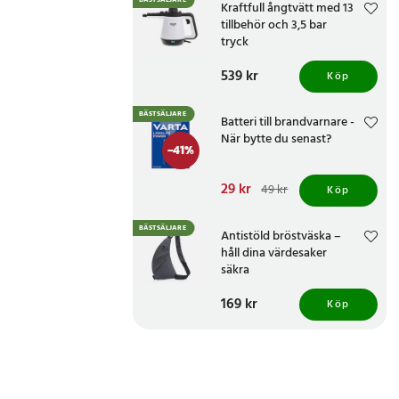
BÄSTSÄLJARE
Kraftfull ångtvätt med 13
tillbehör och 3,5 bar
tryck
Pris
539 kr
:
539 kr
Köp
BÄSTSÄLJARE
Batteri till brandvarnare -
När bytte du senast?
-
41
%
Nuvarande pris
29 kr
:
49 kr
Köp
29 kr
Tidigare pris
:
49 kr
BÄSTSÄLJARE
Antistöld bröstväska –
håll dina värdesaker
säkra
Pris
169 kr
:
169 kr
Köp