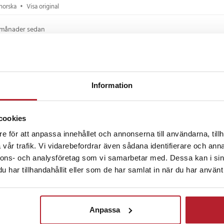
norska
•
Visa original
vattentanken räcker för en
tan avbrott. Tack vare det
 månader sedan
ieniska designen är den enkel att
 Dessutom ingår fyra utbytbara
r 360° för att nå varje hörn av
en kan dela på enheten och ändå
andard.
år sedan
Information
r för modern tandvård
cookies
s smidigt via USB och har en
r sedan
e för att anpassa innehållet och annonserna till användarna, tillh
a 4 timmar. Det kompakta formatet
vår trafik. Vi vidarebefordrar även sådana identifierare och anna
tiden – upp till 30 dagar för
nnons- och analysföretag som vi samarbetar med. Dessa kan i sin
dagar för munduschen – gör dem
med på resan eller använda hemma
har tillhandahållit eller som de har samlat in när du har använt 
gning.
ckså
Anpassa
tandborste
BÄSTSÄLJARE
BÄSTSÄLJARE