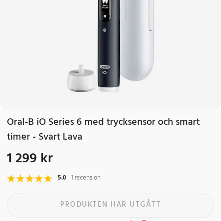
Oral-B iO Series 6 med trycksensor och smart
timer - Svart Lava
1 299 kr
Pris
:
1 299 kr
5.0
1 recension
PRODUKTEN HAR UTGÅTT