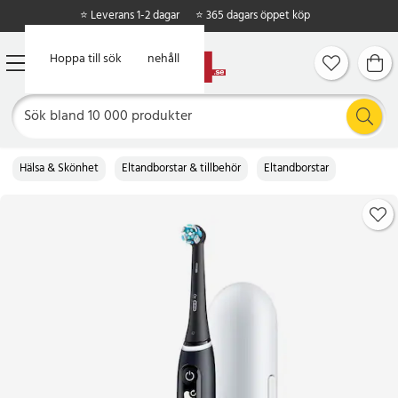
⭐ Leverans 1-2 dagar
⭐ 365 dagars öppet köp
Hoppa till huvudinnehåll
Hoppa till sök
Hälsa & Skönhet
Eltandborstar & tillbehör
Eltandborstar