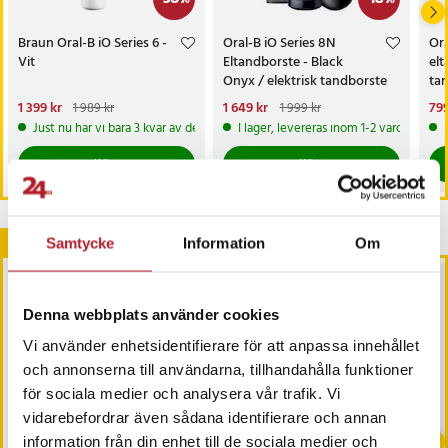
resefodral, bruksanvisning
Artikelnummer
:
127468
Braun Oral-B iO Series 6 -
Oral-B iO Series 8N
Ora
Vit
Eltandborste - Black
elt
Onyx / elektrisk tandborste
ta
med magnetisk teknik /
bo
Nuvarande pris
1 399 kr
:
Nuvarande pris
1 649 kr
:
Nu
799
1 989 kr
1 999 kr
smart tandborste med app
1 399 kr
Tidigare pris
:
1 989 kr
1 649 kr
Tidigare pris
:
1 999 kr
799
Just nu har vi bara 3 kvar av denna produkt
I lager, levereras inom 1-2 vardagar
Köp
Köp
Andra köpte också
Samtycke
Information
Om
NYHET
Denna webbplats använder cookies
Vi använder enhetsidentifierare för att anpassa innehållet
och annonserna till användarna, tillhandahålla funktioner
för sociala medier och analysera vår trafik. Vi
vidarebefordrar även sådana identifierare och annan
-
21
%
information från din enhet till de sociala medier och