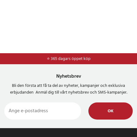
⭐ 365 dagars öppet köp
⭐
Frakt 49kr *
Nyhetsbrev
Bli den första att få ta del av nyheter, kampanjer och exklusiva
erbjudanden Anmäl dig till vårt nyhetsbrev och SMS-kampanjer.
OK