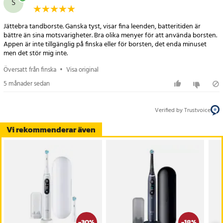
S
Praktisk helhetslösning för daglig munvård
Jättebra tandborste. Ganska tyst, visar fina leenden, batteritiden är
bättre än sina motsvarigheter. Bra olika menyer för att använda borsten.
Med medföljande laddare, borsthuvud och ett hårt resefodral blir
Appen är inte tillgänglig på finska eller för borsten, det enda minuset
tandborsten enkel att ta med och använda i olika sammanhang.
men det stör mig inte.
Översatt från finska
•
Visa original
Specifikation
5 månader sedan
- Målgrupp: Vuxen
- Tandborsttyp: Roterande
- Antal lägen: 5
Verified by Trustvoice
- Borstlägen: Daglig vård, Gum omsorg, Intensiv, Känslig
Vi rekommenderar även
- Timer: Ja, 2 minuter
- Trycksensor: Ja
- Appstöd: Ja
- Strömkälla: Inbyggt uppladdningsbart batteri
- Färg: Svart
- Borstform: Rund
- Indikatorer: Kontrollampa, laddningsindikator
- Medföljande tillbehör: 1 handtag, 1 borsthuvud, laddare, hårt
-
30
%
-
18
%