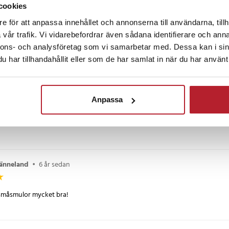
cookies
e för att anpassa innehållet och annonserna till användarna, tillh
r sedan
vår trafik. Vi vidarebefordrar även sådana identifierare och anna
nnons- och analysföretag som vi samarbetar med. Dessa kan i sin
ktisk
har tillhandahållit eller som de har samlat in när du har använt 
år sedan
Anpassa
fekt
ränneland
•
6 år sedan
 småsmulor mycket bra!