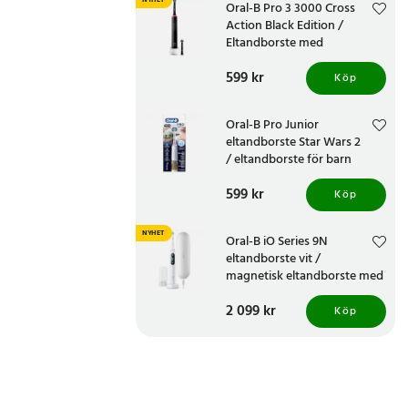
NYHET
Oral-B Pro 3 3000 Cross
Action Black Edition /
Eltandborste med
tryckkontroll
Pris
599 kr
:
599 kr
Köp
Oral-B Pro Junior
eltandborste Star Wars 2
/ eltandborste för barn
Pris
599 kr
:
599 kr
Köp
NYHET
Oral-B iO Series 9N
eltandborste vit /
magnetisk eltandborste med
7 borstlägen och OLED-
Pris
2 099 kr
:
2 099 kr
display
Köp