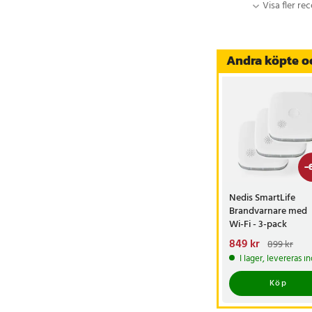
Visa fler re
Andra köpte o
-
Nedis SmartLife
Brandvarnare med
Wi-Fi - 3-pack
Nuvarande pris
849 kr
:
899 kr
849 kr
Tidigare pris
:
I lager, levereras 
899 kr
Köp