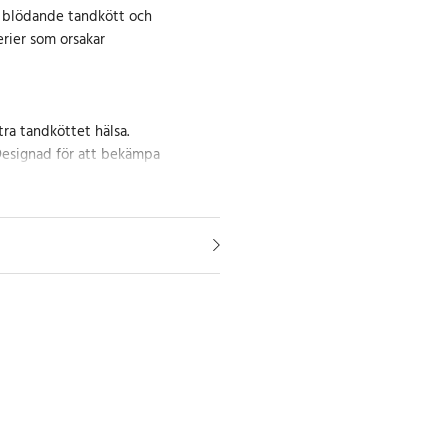
t blödande tandkött och
rier som orsakar
ttra tandköttet hälsa.
 Designad för att bekämpa
re känsla av friskhet i munnen
ubblor: tryckluft och vatten
som attackerar bakterierna i
yck byter du vattenflödet för att
ller direktstråle.