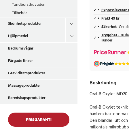
Tandborsthuvuden
Expressleveran
Tillbehör
Frakt 49 kr
Skönhetsprodukter
Säkerhet
- Certi
Trygghet
- 30 da
Hjälpmedel
kunder
Badrumsvågar
Färgade linser
Graviditetsprodukter
Beskrivning
Massageprodukter
Oral-B OxyJet MD20 
Beredskapsprodukter
Oral-B OxyJet teknik
hantera bakterierna i
PRISGARANTI
Den blandar luft och
miljontals mikrobubb