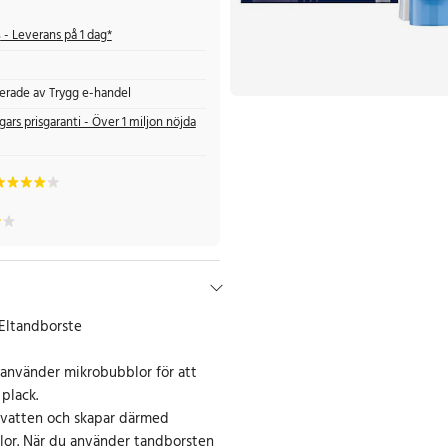
s
- Leverans på 1 dag*
fierade av Trygg e-handel
gars prisgaranti - Över 1 miljon nöjda
Eltandborste
 använder mikrobubblor för att
 plack.
 vatten och skapar därmed
lor. När du använder tandborsten