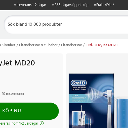
⭐ Leverans 1-2 dagar
⭐ 365 dagars öppet köp
⭐
Frakt 49kr *
 & Skönhet
Eltandborstar & tillbehör
Eltandborstar
Oral-B OxyJet MD20
yJet MD20
10 recensioner
KÖP NU
evereras inom 1-2 vardagar