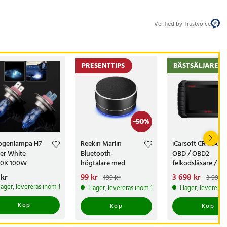
Verified by Trustvoice
PRESENTTIPS
BÄSTSÄLJARE
-
50
%
ogenlampa H7
Reekin Marlin
iCarsoft CR MAX
er White
Bluetooth-
OBD / OBD2
0K 100W
högtalare med
felkodsläsare /
mikrofon – Svart
bildiagnosverktyg
s
 kr
:
119 kr
Nuvarande pris
99 kr
:
Nuvarande pris
3 698 kr
:
199 kr
3 999 k
diagnosverktyg fö
99 kr
Tidigare pris
:
3 698 kr
Tidigare p
 lager, levereras inom 1-2 vardagar
I lager, levereras inom 1-2 vardagar
I lager, leverera
199 kr
3 999 kr
Köp
Köp
Köp