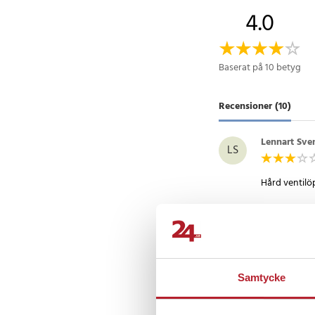
4.0
Baserat på 10 betyg
Recensioner (10)
Lennart Sve
LS
Karin Lundi
K
Samtycke
Maskinen är b
Håller högst 