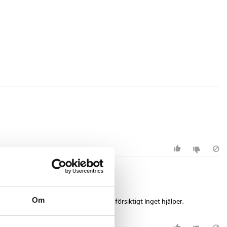
Om
 min tredje maskin. Jag försöker vara försiktigt Inget hjälper.