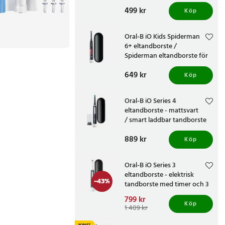
och timer
Pris
499 kr
:
499 kr
Köp
Oral-B iO Kids Spiderman
6+ eltandborste /
Spiderman eltandborste för
barn
Pris
649 kr
:
649 kr
Köp
Oral-B iO Series 4
eltandborste - mattsvart
/ smart laddbar tandborste
med tryckkontroll och
Pris
889 kr
:
889 kr
resefodral
Köp
Oral-B iO Series 3
eltandborste - elektrisk
-
43
%
tandborste med timer och 3
borstlägen
Nuvarande pris
799 kr
:
Köp
799 kr
Tidigare pris
:
1 409 kr
1 409 kr