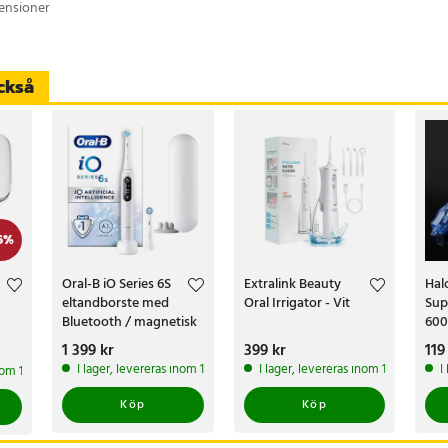
censioner
ckså
6
%
Oral-B iO Series 6S
Extralink Beauty
Hal
eltandborste med
Oral Irrigator - Vit
Sup
Bluetooth / magnetisk
600
eltandborste
Pris
1 399 kr
:
1 399 kr
Pris
399 kr
:
399 kr
Pri
119
I lager, levereras inom 1-2 vardagar
I lager, levereras inom 1-2 vardagar
I
inom 1-2 vardagar
Köp
Köp