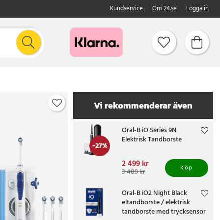
Kundservice
Om 24.se
Logga in
Vi rekommenderar även
Oral-B iO Series 9N
Elektrisk Tandborste
-
27
%
Nuvarande pris
2 499 kr
:
Köp
2 499 kr
Tidigare pris
:
3 409 kr
3 409 kr
Oral-B iO2 Night Black
eltandborste / elektrisk
tandborste med trycksensor