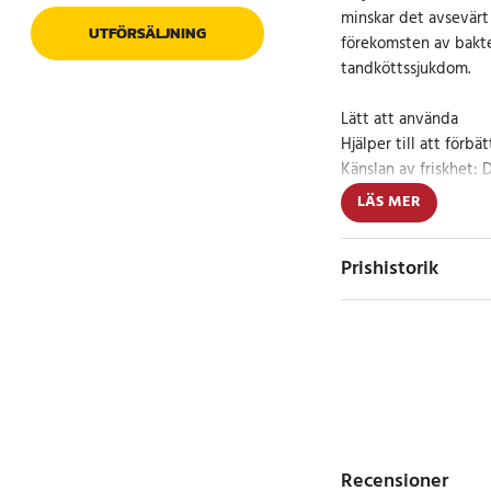
minskar det avsevär
UTFÖRSÄLJNING
förekomsten av bakte
tandköttssjukdom.
Lätt att använda
Hjälper till att förbä
Känslan av friskhet:
bakterier och en stör
LÄS MER
Rengöring med mikrob
skapar mikrobubblor 
Prishistorik
plack.
Vattenflödesbrytare:
Med bara ett fingertr
välja en spiralstråle e
Artikelnummer
:
78735
Recensioner