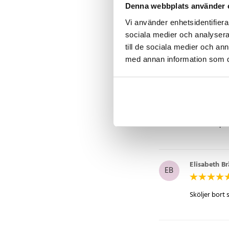
Denna webbplats använder 
Vi använder enhetsidentifierar
Majd
•
6 å
M
sociala medier och analysera 
till de sociala medier och a
Väldigt opra
med annan information som du 
Gustav
•
6 
G
Funderar per
Elisabeth B
EB
Sköljer bort