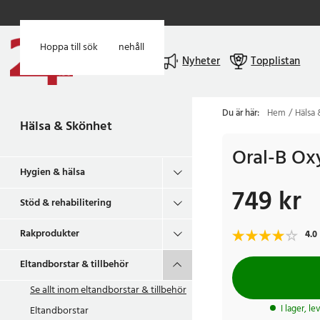
Hoppa till huvudinnehåll
Hoppa till sök
Meny
Nyheter
Topplistan
Du är här:
Hem
Hälsa
Hälsa & Skönhet
Oral-B Ox
Hygien & hälsa
749 kr
Pris
:
749 kr
Stöd & rehabilitering
Rakprodukter
4.0
Eltandborstar & tillbehör
Se allt inom
eltandborstar & tillbehör
I lager, l
Eltandborstar