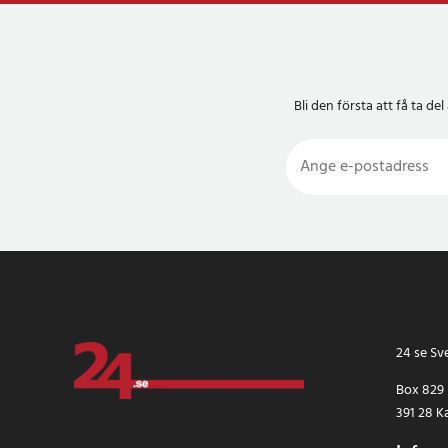
Bli den första att få ta 
24 se Sv
Box 829
391 28 K