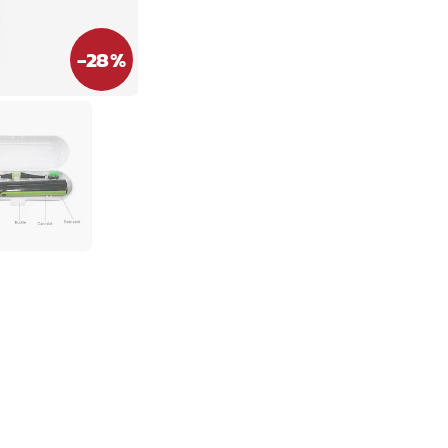
-
28
%