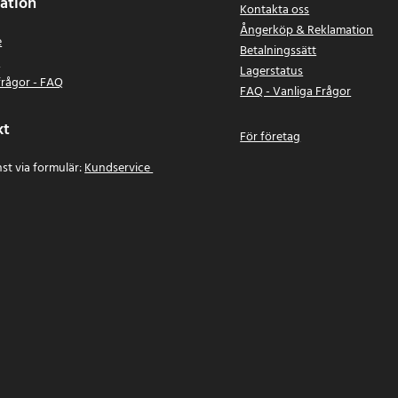
ation
Kontakta oss
Ångerköp & Reklamation
e
Betalningssätt
n
Lagerstatus
frågor - FAQ
FAQ - Vanliga Frågor
kt
För företag
st via formulär:
Kundservice