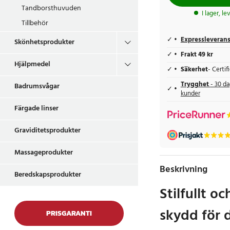
Tandborsthuvuden
I lager, l
Tillbehör
Expressleveran
Skönhetsprodukter
Frakt 49 kr
Hjälpmedel
Säkerhet
- Certi
Trygghet
- 30 da
Badrumsvågar
kunder
Färgade linser
Graviditetsprodukter
Massageprodukter
Beskrivning
Beredskapsprodukter
Stilfullt oc
skydd för 
PRISGARANTI