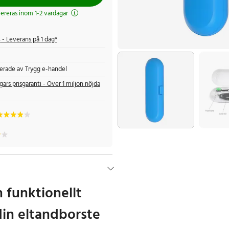
evereras inom 1-2 vardagar
s
- Leverans på 1 dag*
fierade av Trygg e-handel
gars prisgaranti - Över 1 miljon nöjda
h funktionellt
din eltandborste