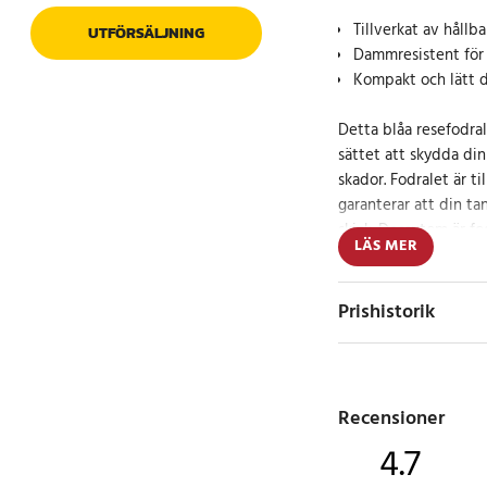
Tillverkat av hållb
UTFÖRSÄLJNING
Dammresistent för 
Kompakt och lätt d
Detta blåa resefodral
sättet att skydda di
skador. Fodralet är ti
garanterar att din ta
skick. Dessutom är fod
LÄS MER
föroreningsfritt, vil
hygieniskt.
Prishistorik
Med en lätt vikt på
22x6.8 cm är detta fo
om du är på resande f
hemma i badrummet e
Recensioner
fodralet tål både tryc
4.7
mot oavsiktliga skado