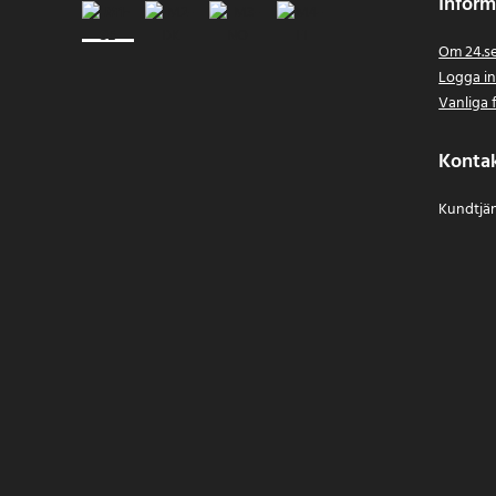
Inform
Om 24.s
Logga i
Vanliga 
Konta
Kundtjän