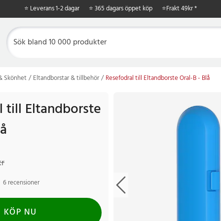
⭐ Leverans 1-2 dagar
⭐ 365 dagars öppet köp
⭐
Frakt 49kr *
 & Skönhet
Eltandborstar & tillbehör
Resefodral till Eltandborste Oral-B - Blå
 till Eltandborste
lå
r
Tidigare pris
:
109 kr
kr
6 recensioner
KÖP NU