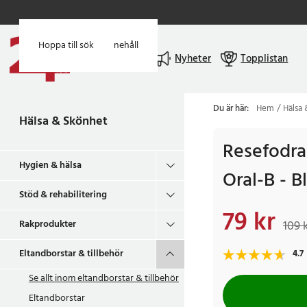
Hoppa till huvudinnehåll
Hoppa till sök
Meny
Nyheter
Topplistan
Du är här:
Hem
Hälsa
Hälsa & Skönhet
Resefodral
Hygien & hälsa
Oral-B - B
Stöd & rehabilitering
79 kr
Nuvarande pris
:
79 k
Rakprodukter
109 
Eltandborstar & tillbehör
4.7
Se allt inom
eltandborstar & tillbehör
Eltandborstar