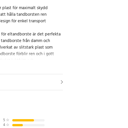
ar plast för maximalt skydd
att hålla tandborsten ren
esign för enkel transport
 för eltandborste är det perfekta
n tandborste från damm och
llverkat av slitstark plast som
ndborste förblir ren och i gott
ralet luktfritt och
ket gör det både säkert och
 endast 70g och kompakta mått på
dral enkelt att ta med sig, oavsett
ot eller förvarar din tandborste
ller toaletten. Det robusta
k och fall, vilket ger extra skydd
r.
5
☆
4
☆