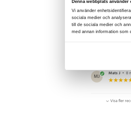
Denna webbplats använder 
Lätt att öpp
Vi använder enhetsidentifierar
sociala medier och analysera 
Översatt från 
till de sociala medier och a
med annan information som du 
Outi K
•
1 
OK
Ser bra ut, b
Översatt från 
Mats J
•
8 
MJ
Visa fler re