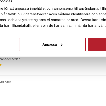
cookies
na, får plats med ett par borsthuvuden och en liten mängd tandkräm om det
e för att anpassa innehållet och annonserna till användarna, tillh
vår trafik. Vi vidarebefordrar även sådana identifierare och anna
finska
•
Visa original
nnons- och analysföretag som vi samarbetar med. Dessa kan i sin
har tillhandahållit eller som de har samlat in när du har använt 
år sedan
orsten passar bra. Härlig färg.
Anpassa
finska
•
Visa original
månader sedan
censioner