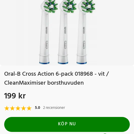
Oral-B Cross Action 6-pack 018968 - vit /
CleanMaximiser borsthuvuden
199 kr
Pris
:
199 kr
5.0
2 recensioner
KÖP NU