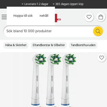
⭐ Leverans 1-2 dagar
⭐ 365 dagars öppet köp
Hoppa till huvudinnehåll
Hoppa till sök
Hälsa & Skönhet
Eltandborstar & tillbehör
Tandborsthuvuden