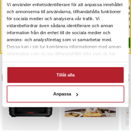
Vi använder enhetsidentifierare för att anpassa innehållet
Oral-B iO Series 6S
Rosa Fluffigt Bakskal till
Häl
och annonserna till användarna, tillhandahålla funktioner
eltandborste med
iPhone 14 Pro Max
län
Bluetooth / magnetisk
höj
för sociala medier och analysera vår trafik. Vi
eltandborste
vidarebefordrar även sådana identifierare och annan
Pris
1 399 kr
:
1 399 kr
Nuvarande pris
39 kr
:
Pri
129
109 kr
39 kr
Tidigare pris
:
109 kr
I lager, levereras inom 1-2 vardagar
information från din enhet till de sociala medier och
I lager, levereras inom 1-2 vardagar
annons- och analysföretag som vi samarbetar med.
Köp
Köp
Dessa kan i sin tur kombinera informationen med annan
information som du har tillhandahållit eller som de har
samlat in när du har använt deras tjänster.
Senast besökta
Tillåt alla
BÄSTSÄLJARE
BÄS
Anpassa