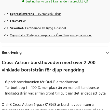
Just nu har vi bara 3 kvar av denna produkt
Expressleverans
- Leverans på 1 dag*
Frakt 49 kr
Säkerhet
- Certifierade av Trygg e-handel
Trygghet
- 30 dagars prisgaranti - Över 1 miljon nöjda kunder
Beskrivning
Cross Action-borsthuvuden med över 2 200
vinklade borststrån för djup rengöring
6-pack borsthuvuden för Oral-B eltandborstar
Tar bort upp till 100 % mer plack än en manuell tandborste
Indikatorstrån växlar från grönt till gult när det är dags att byta
Oral-B Cross Action 6-pack 018968 är borsthuvuden som är