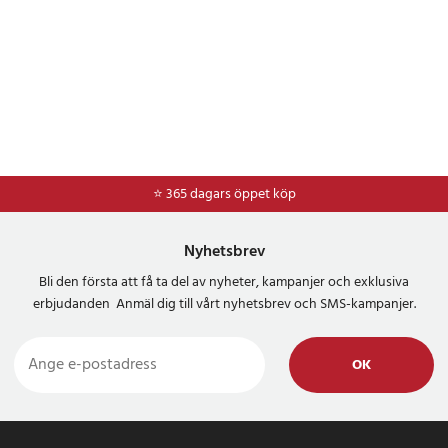
⭐ 365 dagars öppet köp
⭐
Frakt 49kr *
Nyhetsbrev
Bli den första att få ta del av nyheter, kampanjer och exklusiva
erbjudanden Anmäl dig till vårt nyhetsbrev och SMS-kampanjer.
OK