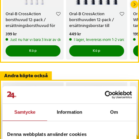
Oral-B CrossAction
Oral-B CrossAction
Ora
borsthuvud 12-pack /
borsthuvuden 12-pack /
Wh
ersättningsborsthuvud för
ersättningsborstar till
ta
Oral-B eltandborste
eltandborste / borsthuvud
bor
Pris
399 kr
:
399 kr
Pris
449 kr
:
449 kr
Pri
199
Just nu har vi bara 3 kvar av denna produkt
I lager, levereras inom 1-2 vardagar
Köp
Köp
Andra köpte också
Samtycke
Information
Om
-
64
%
Denna webbplats använder cookies