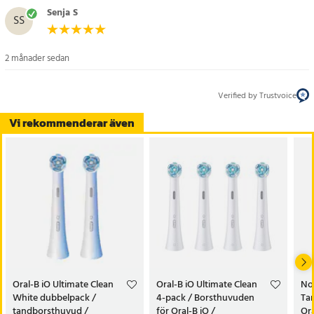
- Produkttyp: Ersättningsborsthuvud
Senja S
SS
- Modell: Oral-B iO Radiant White
- Antal: 2-pack
- Rekommenderat byte: Var 3:e månad
2 månader sedan
- Kompatibilitet: Oral-B iO-serien
Verified by Trustvoice
Artikelnummer
:
128887
Vi rekommenderar även
Oral-B iO Ultimate Clean
Oral-B iO Ultimate Clean
Nor
White dubbelpack /
4-pack / Borsthuvuden
Tan
tandborsthuvud /
för Oral-B iO /
Ora