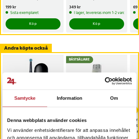
borsthuvud till eltandborste
Utbyteshuvuden för Oral-B
Pris
199 kr
:
199 kr
Pris
349 kr
:
349 kr
Pri
69 
iO Ultimate Clean
Sista exemplaret
I lager, levereras inom 1-2 vardagar
Köp
Köp
Andra köpte också
BÄSTSÄLJARE
Samtycke
Information
Om
Oral-B iO Series 4
Trimmerhuvud för
Ora
Denna webbplats använder cookies
eltandborste - mattsvart
näshårstrimmer till
elt
Vi använder enhetsidentifierare för att anpassa innehållet
/ smart laddbar tandborste
Philips OneBlade QP2520 /
ta
med tryckkontroll och
QP2630 / QP6530
bo
och annonserna till användarna, tillhandahålla funktioner