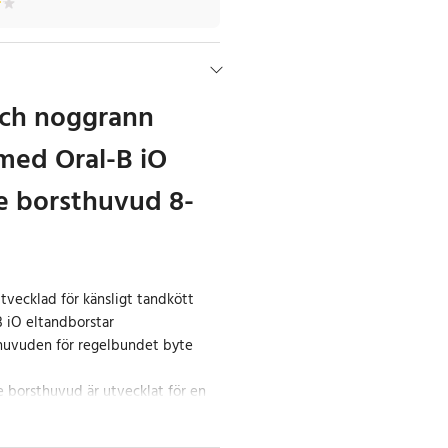
ch noggrann
med Oral-B iO
e borsthuvud 8-
tvecklad för känsligt tandkött
B iO eltandborstar
thuvuden för regelbundet byte
e borsthuvud är utvecklat för en
 tandrengöring. Den mjuka
rsthuvudet särskilt lämpligt för