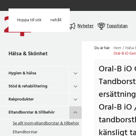
Hoppa till huvudinnehåll
Hoppa till sök
Meny
Nyheter
Topplistan
Du är här:
Hem
Hälsa
Hälsa & Skönhet
Oral-B iO Gen
Oral-B iO
Hygien & hälsa
Tandborst
Stöd & rehabilitering
ersättnin
Rakprodukter
Oral-B iO 
Eltandborstar & tillbehör
tandborst
Se allt inom
eltandborstar & tillbehör
känsligt t
Eltandborstar