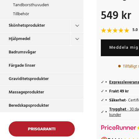
Tandborsthuvuden
549 kr
Pris
:
549 kr
Tillbehör
Skönhetsprodukter
5.0
Hjälpmedel
Meddela mig 
Badrumsvågar
Färgade linser
Tillfälligt
Graviditetsprodukter
Expressleveran
Frakt 49 kr
Massageprodukter
Säkerhet
- Certi
Beredskapsprodukter
Trygghet
- 30 da
kunder
PRISGARANTI