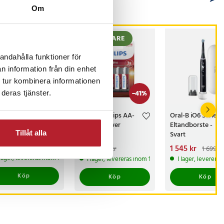
Om
BÄSTSÄLJARE
andahålla funktioner för
n information från din enhet
 tur kombinera informationen
-
41
%
deras tjänster.
debevis
4-pack Philips AA-
Oral-B iO6 Series
ellövernattning
Batteri Power
Eltandborste -
Tillåt alla
Alkaline
Svart
s
00 kr
:
1 500 kr
Nuvarande pris
35 kr
:
Nuvarande pris
1 545 kr
:
59 kr
1 699 k
35 kr
Tidigare pris
:
59 kr
1 545 kr
Tidigare p
 lager, levereras inom 1-2 vardagar
I lager, levereras inom 1-2 vardagar
I lager, leverera
1 699 kr
Köp
Köp
Köp