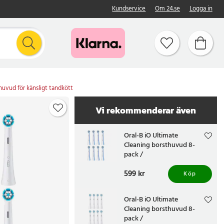
Kundservice
Om 24.se
Logga in
huvud för känsligt tandkött
Vi rekommenderar även
Oral-B iO Ultimate
Cleaning borsthuvud 8-
pack /
ersättningsborsthuvud för
Pris
599 kr
:
599 kr
Oral-B iO / tandborsthuvud
Köp
för djup rengöring
Oral-B iO Ultimate
Cleaning borsthuvud 8-
pack /