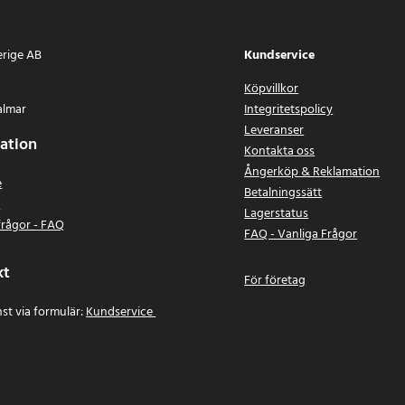
erige AB
Kundservice
Köpvillkor
almar
Integritetspolicy
Leveranser
ation
Kontakta oss
Ångerköp & Reklamation
e
Betalningssätt
n
Lagerstatus
frågor - FAQ
FAQ - Vanliga Frågor
kt
För företag
st via formulär:
Kundservice