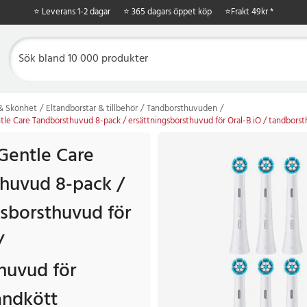
⭐ Leverans 1-2 dagar
⭐ 365 dagars öppet köp
⭐
Frakt 49kr *
 & Skönhet
Eltandborstar & tillbehör
Tandborsthuvuden
tle Care Tandborsthuvud 8-pack / ersättningsborsthuvud för Oral-B iO / tandborst
 Gentle Care
huvud 8-pack /
gsborsthuvud för
/
huvud för
andkött