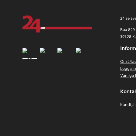
24 se Sv
Box 829
391 28 K
Inform
Om 24.s
Logga i
Vanliga 
Konta
Kundtjän