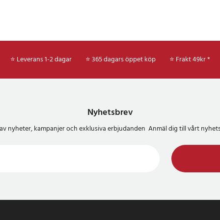
⭐ Leverans 1-2 dagar
⭐ 365 dagars öppet köp
⭐
Frakt 49kr *
Nyhetsbrev
del av nyheter, kampanjer och exklusiva erbjudanden Anmäl dig till vårt nyh