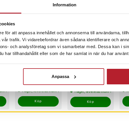
Information
re borsthuvud är kompatibelt med
ckså
l-B iO-serien. Designen är särskilt
gera tillsammans med iO-
BÄSTSÄLJARE
cookies
h ge en skonsam
e för att anpassa innehållet och annonserna till användarna, tillh
.
vår trafik. Vi vidarebefordrar även sådana identifierare och anna
nnons- och analysföretag som vi samarbetar med. Dessa kan i sin
-
38
%
har tillhandahållit eller som de har samlat in när du har använt 
ningsborsthuvud
Gentle Care
Oral-B iO Series 6S
Automatisk
Vär
eltandborste med
tvåldispenser med
Hot
Anpassa
risk
Bluetooth / magnetisk
rörelsesensor
eltandborste
Pris
1 399 kr
:
1 399 kr
Nuvarande pris
199 kr
:
Pri
1 5
319 kr
199 kr
Tidigare pris
:
inom 1-2 vardagar
I lager, levereras inom 1-2 vardagar
I
I lager, levereras inom 1-2 vardagar
319 kr
l-B iO-serien
 Oral-B
Köp
Köp
0
86