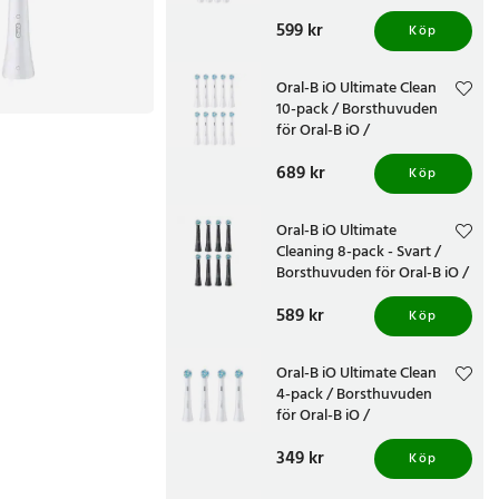
ersättningsborsthuvud för
Pris
599 kr
:
599 kr
Oral-B iO / tandborsthuvud
Köp
för djup rengöring
Oral-B iO Ultimate Clean
10-pack / Borsthuvuden
för Oral-B iO /
Utbyteshuvuden för Oral-B
Pris
689 kr
:
689 kr
iO
Köp
Oral-B iO Ultimate
Cleaning 8-pack - Svart /
Borsthuvuden för Oral-B iO /
Utbyteshuvuden
Pris
589 kr
:
589 kr
Köp
Oral-B iO Ultimate Clean
4-pack / Borsthuvuden
för Oral-B iO /
Utbyteshuvuden för Oral-B
Pris
349 kr
:
349 kr
iO Ultimate Clean
Köp