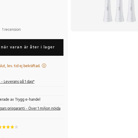
1 recension
när varan är åter i lager
 slut, lev. tid ej bekräftad.
s
- Leverans på 1 dag*
fierade av Trygg e-handel
gars prisgaranti - Över 1 miljon nöjda