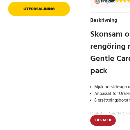
UTFÖRSÄLJNING
Beskrivning
Skonsam o
rengöring 
Gentle Car
pack
Mjuk borstdesign u
Anpassat för Oral-
8 ersättningsbors
Oral-B iO Gentle Car
skonsam och effektiv
LÄS MER
borstdesignen gör bo