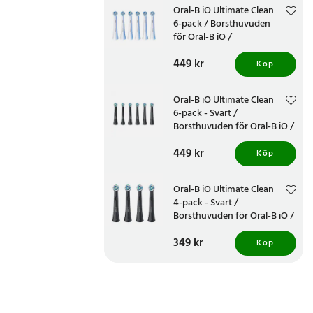
Oral-B iO Ultimate Clean
6-pack / Borsthuvuden
för Oral-B iO /
Utbyteshuvuden
Pris
449 kr
:
449 kr
Köp
Oral-B iO Ultimate Clean
6-pack - Svart /
Borsthuvuden för Oral-B iO /
Utbyteshuvuden
Pris
449 kr
:
449 kr
Köp
Oral-B iO Ultimate Clean
4-pack - Svart /
Borsthuvuden för Oral-B iO /
Utbyteshuvuden
Pris
349 kr
:
349 kr
Köp