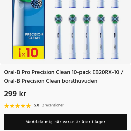
Oral-B Pro Precision Clean 10-pack EB20RX-10 /
Oral-B Precision Clean borsthuvuden
299 kr
Pris
:
299 kr
5.0
2 recensioner
Meddela mig när varan är åter i lager