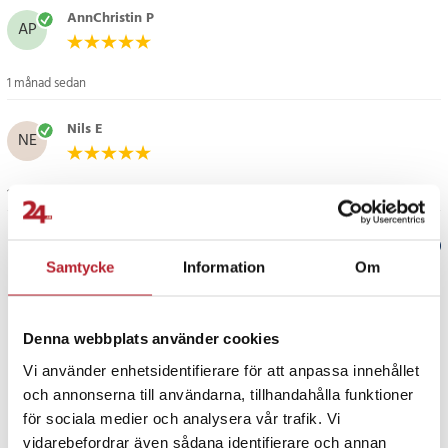
Specifikation
AnnChristin P
AP
- Varumärke: Oral-B
- Modell: EB20RX-10
- Serie: Pro Precision Clean
1 månad sedan
- Antal: 10 st
Nils E
- Typ: Borsthuvuden för eltandborste
NE
- Borsthuvud: Runt
- Kompatibilitet: Oral-B eltandborstar
1 månad sedan
Artikelnummer
:
130604
Verified by Trustvoice
Samtycke
Information
Om
PRISGARANTI
Denna webbplats använder cookies
UTFÖRSÄLJNING
Vi använder enhetsidentifierare för att anpassa innehållet
och annonserna till användarna, tillhandahålla funktioner
för sociala medier och analysera vår trafik. Vi
vidarebefordrar även sådana identifierare och annan