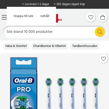
⭐ Leverans 1-2 dagar
⭐ 365 dagars öppet köp
Hoppa till huvudinnehåll
Hoppa till sök
Hälsa & Skönhet
Eltandborstar & tillbehör
Tandborsthuvuden