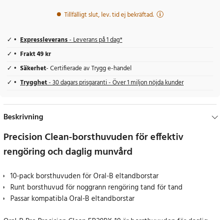
Tillfälligt slut, lev. tid ej bekräftad.
Expressleverans
- Leverans på 1 dag*
Frakt 49 kr
Säkerhet
- Certifierade av Trygg e-handel
Trygghet
- 30 dagars prisgaranti - Över 1 miljon nöjda kunder
Beskrivning
Precision Clean-borsthuvuden för effektiv
rengöring och daglig munvård
10-pack borsthuvuden för Oral-B eltandborstar
Runt borsthuvud för noggrann rengöring tand för tand
Passar kompatibla Oral-B eltandborstar