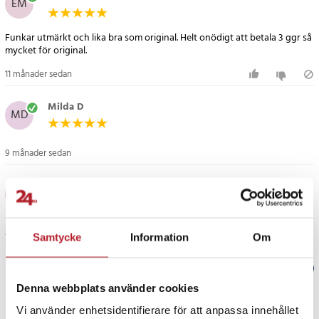
EM
Funkar utmärkt och lika bra som original. Helt onödigt att betala 3 ggr så
mycket för original.
11 månader sedan
Milda D
MD
9 månader sedan
Hannah E
HE
3 år sedan
Samtycke
Information
Om
Verified by Trustvoice
Denna webbplats använder cookies
PRISGARANTI
Vi använder enhetsidentifierare för att anpassa innehållet