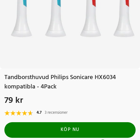
Tandborsthuvud Philips Sonicare HX6034
kompatibla - 4Pack
79 kr
Pris
:
79 kr
4.7
3 recensioner
KÖP NU