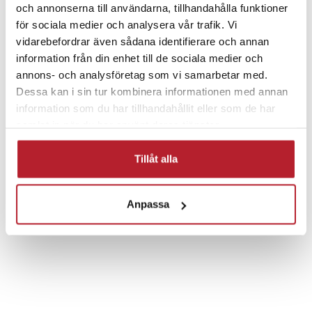
och annonserna till användarna, tillhandahålla funktioner
för sociala medier och analysera vår trafik. Vi
UTFÖRSÄLJNING
vidarebefordrar även sådana identifierare och annan
information från din enhet till de sociala medier och
annons- och analysföretag som vi samarbetar med.
Dessa kan i sin tur kombinera informationen med annan
information som du har tillhandahållit eller som de har
samlat in när du har använt deras tjänster.
Fortsätt att fynda
Tillåt alla
Hem & Trädgård
Hälsa & Skönhet
Anpassa
Eltandborstar & tillbehör
Tandborsthuvuden