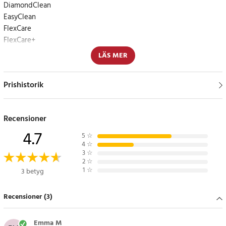
DiamondClean
EasyClean
FlexCare
FlexCare+
FlexCare Platinum
LÄS MER
HealthyWhite
HealthyWhite+
Prishistorik
HydroClean
Power Up
Recensioner
Tandläkarna rekommenderar att man byter tandborste var 6-8
4.7
vecka.
5
☆
4
☆
Artikelnummer
:
77804
3
☆
2
☆
1
☆
3 betyg
Recensioner (3)
Emma M