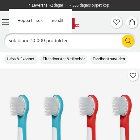
⭐ Leverans 1-2 dagar
⭐ 365 dagars öppet köp
Hoppa till huvudinnehåll
Hoppa till sök
Hälsa & Skönhet
Eltandborstar & tillbehör
Tandborsthuvuden